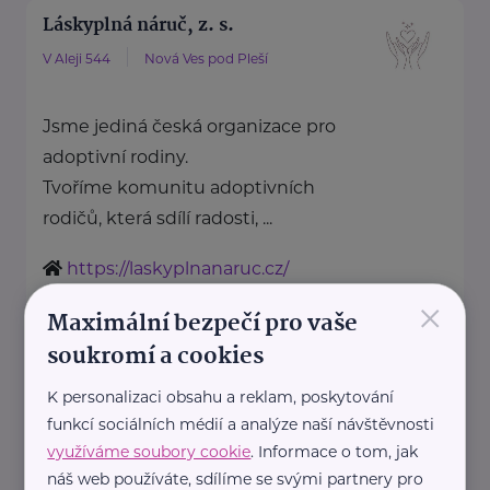
Láskyplná náruč, z. s.
V Aleji 544
Nová Ves pod Pleší
Jsme jediná česká organizace pro
adoptivní rodiny.
Tvoříme komunitu adoptivních
rodičů, která sdílí radosti, ...
https://laskyplnanaruc.cz/
+420 724 943 794
×
Maximální bezpečí pro vaše
info@laskyplnanaruc.cz
soukromí a cookies
Nadační fond SPOLUŽIVOT
K personalizaci obsahu a reklam, poskytování
funkcí sociálních médií a analýze naší návštěvnosti
Sezimova 3
Praha 4
využíváme soubory cookie
. Informace o tom, jak
náš web používáte, sdílíme se svými partnery pro