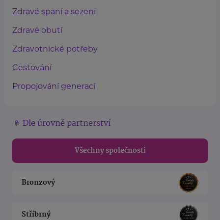
Zdravé spaní a sezení
Zdravé obutí
Zdravotnické potřeby
Cestování
Propojování generací
Dle úrovně partnerství
Všechny společnosti
Bronzový
Stříbrný