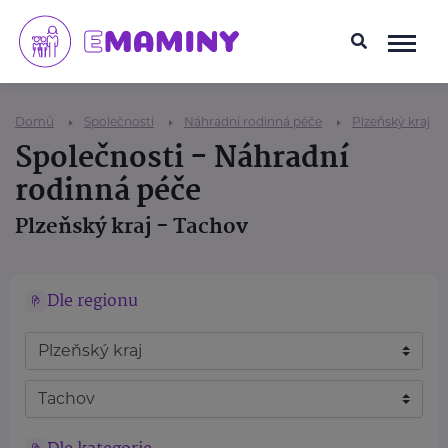
Domů
Společnosti
Náhradní rodinná péče
Plzeňský kraj
Společnosti - Náhradní
rodinná péče
Plzeňský kraj - Tachov
Dle regionu