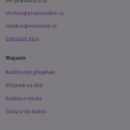
Pro prarodiče s.r.o.
obchod@proprarodice.cz
redakce@emaminy.cz
Zobrazit více
Magazín
Rodičovský příspěvek
Přídavek na dítě
Rodina a vztahy
Škola a vše kolem