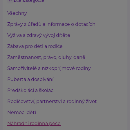
Dle kategorie
Všechny
Zprávy z úřadů a informace o dotacích
Výživa a zdravý vývoj dítěte
Zábava pro děti a rodiče
Zaměstnanost, právo, dluhy, daně
Samoživitelé a nízkopříjmové rodiny
Puberta a dospívání
Předškoláci a školáci
Rodičovství, partnerství a rodinný život
Nemoci dětí
Náhradní rodinná péče