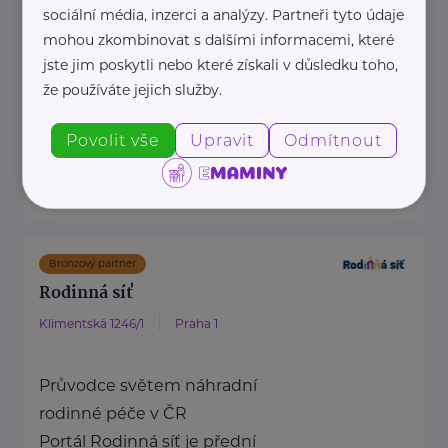
Nadační fond SPOLUŽIVOT
sociální média, inzerci a analýzy. Partneři tyto údaje
propaguje hostitelskou péči a
mohou zkombinovat s dalšími informacemi, které
jste jim poskytli nebo které získali v důsledku toho,
propojuje děti z dětských
že používáte jejich služby.
domovů se zájemci ...
https://www.spoluzivot.cz/
Povolit vše
Upravit
Odmítnout
+420 608 452 121
info@spoluzivot.cz
Bronzový partner
Rodinná síť
Klimentská 1246/1
Praha 1
Průvodce světem náhradní
rodinné péče v ČR
Portál Rodinná síť je přední