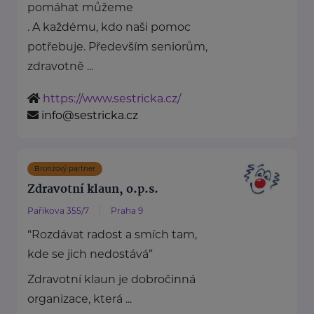
pomáhat můžeme
. A každému, kdo naši pomoc
potřebuje. Především seniorům,
zdravotně ...
https://www.sestricka.cz/
info@sestricka.cz
Bronzový partner
Zdravotní klaun, o.p.s.
Paříkova 355/7
Praha 9
“Rozdávat radost a smích tam,
kde se jich nedostává”
Zdravotní klaun je dobročinná
organizace, která ...