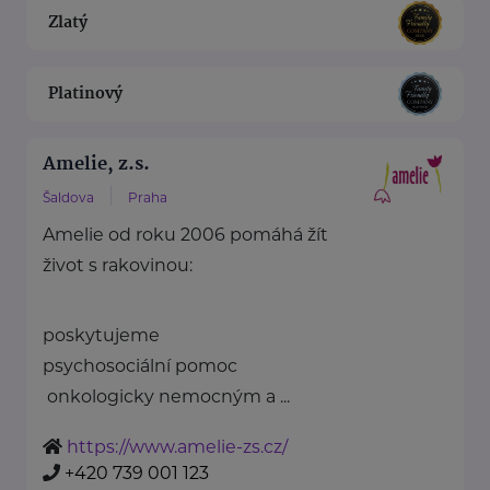
Zlatý
Platinový
Amelie, z.s.
Šaldova
Praha
Amelie od roku 2006 pomáhá žít
život s rakovinou:
poskytujeme
psychosociální pomoc
onkologicky nemocným a ...
https://www.amelie-zs.cz/
+420 739 001 123