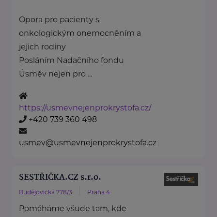
Opora pro pacienty s
onkologickým onemocněním a
jejich rodiny
Posláním Nadačního fondu
Úsměv nejen pro ...
https://usmevnejenprokrystofa.cz/
+420 739 360 498
usmev@usmevnejenprokrystofa.cz
SESTŘIČKA.CZ s.r.o.
Budějovická 778/3
Praha 4
Pomáháme všude tam, kde