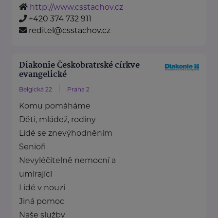
http://www.csstachov.cz
+420 374 732 911
reditel@csstachov.cz
Diakonie Českobratrské církve
evangelické
Belgická 22
Praha 2
Komu pomáháme
Děti, mládež, rodiny
Lidé se znevýhodněním
Senioři
Nevyléčitelně nemocní a
umírající
Lidé v nouzi
Jiná pomoc
Naše služby