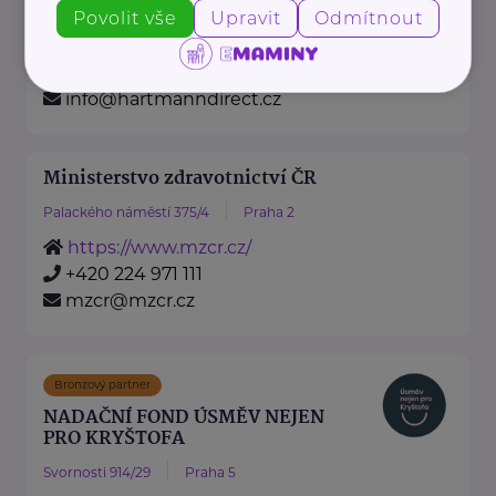
Povolit vše
Upravit
Odmítnout
https://hartmanndirect.com/cs-cz
+420 800 100 150
info@hartmanndirect.cz
Ministerstvo zdravotnictví ČR
Palackého náměstí 375/4
Praha 2
https://www.mzcr.cz/
+420 224 971 111
mzcr@mzcr.cz
Bronzový partner
NADAČNÍ FOND ÚSMĚV NEJEN
PRO KRYŠTOFA
Svornosti 914/29
Praha 5