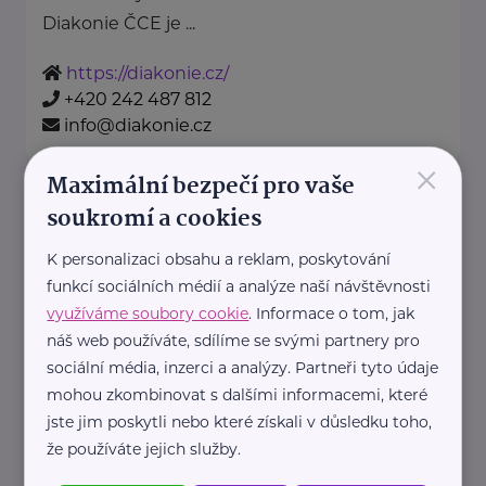
Diakonie ČCE je ...
https://diakonie.cz/
+420 242 487 812
info@diakonie.cz
×
Maximální bezpečí pro vaše
HARTMANN – RICO a.s.
soukromí a cookies
Masarykovo nám. 77
Veverská Bítýška
K personalizaci obsahu a reklam, poskytování
funkcí sociálních médií a analýze naší návštěvnosti
využíváme soubory cookie
. Informace o tom, jak
HARTMANN je odborník na
náš web používáte, sdílíme se svými partnery pro
zdravotnické pomůcky a
sociální média, inzerci a analýzy. Partneři tyto údaje
hygienická řešení s dlouholetou
mohou zkombinovat s dalšími informacemi, které
jste jim poskytli nebo které získali v důsledku toho,
tradicí.
že používáte jejich služby.
Zaměřuje ...