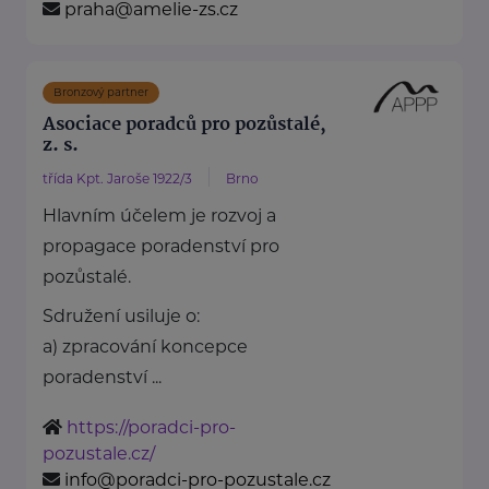
praha@amelie-zs.cz
Bronzový partner
Asociace poradců pro pozůstalé,
z. s.
třída Kpt. Jaroše 1922/3
Brno
Hlavním účelem je rozvoj a
propagace poradenství pro
pozůstalé.
Sdružení usiluje o:
a) zpracování koncepce
poradenství ...
https://poradci-pro-
pozustale.cz/
info@poradci-pro-pozustale.cz