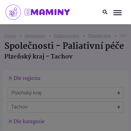
Domů
Společnosti
Paliativní péče
Plzeňský kraj
Tacho
Společnosti - Paliativní péče
Plzeňský kraj - Tachov
Dle regionu
Dle kategorie