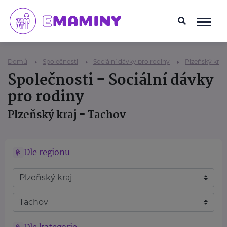
Domů
Společnosti
Sociální dávky pro rodiny
Plzeňský kraj
Společnosti - Sociální dávky
pro rodiny
Plzeňský kraj - Tachov
Dle regionu