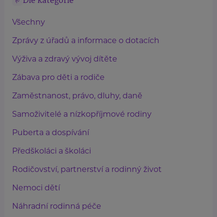
Dle kategorie
Všechny
Zprávy z úřadů a informace o dotacích
Výživa a zdravý vývoj dítěte
Zábava pro děti a rodiče
Zaměstnanost, právo, dluhy, daně
Samoživitelé a nízkopříjmové rodiny
Puberta a dospívání
Předškoláci a školáci
Rodičovství, partnerství a rodinný život
Nemoci dětí
Náhradní rodinná péče