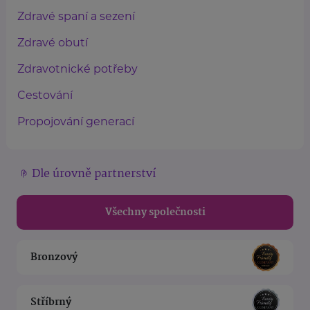
Zdravé spaní a sezení
Zdravé obutí
Zdravotnické potřeby
Cestování
Propojování generací
Dle úrovně partnerství
Všechny společnosti
Bronzový
Stříbrný