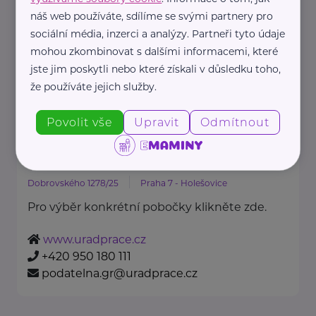
Oděvní banka je charitativní
náš web používáte, sdílíme se svými partnery pro
organizace, která každoročně
sociální média, inzerci a analýzy. Partneři tyto údaje
poskytuje více ...
mohou zkombinovat s dalšími informacemi, které
jste jim poskytli nebo které získali v důsledku toho,
https://www.odevnibanka.cz/
že používáte jejich služby.
+420 702 019 159
info@odevnibanka.cz
Povolit vše
Upravit
Odmítnout
Úřad práce České republiky
Dobrovského 1278/25
Praha 7 - Holešovice
Pro výběr konkrétní pobočky klikněte zde.
www.uradprace.cz
+420 950 180 111
podatelna.gr@uradprace.cz