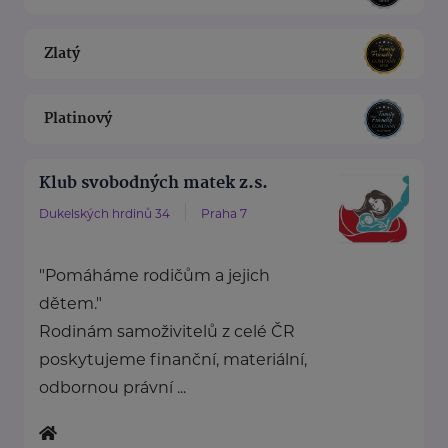
Zlatý
Platinový
Klub svobodných matek z.s.
Dukelských hrdinů 34
Praha 7
"Pomáháme rodičům a jejich
dětem."
Rodinám samoživitelů z celé ČR
poskytujeme finanční, materiální,
odbornou právní ...