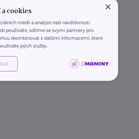
×
 a cookies
ciálních médií a analýze naší návštěvnosti
eb používáte, sdílíme se svými partnery pro
 mohou zkombinovat s dalšími informacemi, které
oužíváte jejich služby.
out