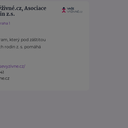
živné.cz, Asociace
n z.s.
raha 1
ram, který pod záštitou
h rodin z. s. pomáhá
sevyzivne.cz/
41
ne.cz