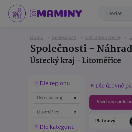
Domů
Společnosti
Náhradní výživné
Ú
Společnosti - Náhrad
Ústecký kraj - Litoměřice
Dle regionu
Dle úrovně pa
Všechny společn
Platinový
Dle kategorie