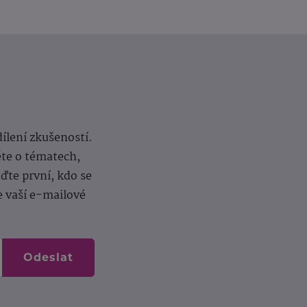
dílení zkušeností.
ěte o tématech,
te první, kdo se
e vaší e-mailové
Odeslat