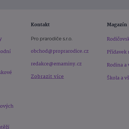
Kontakt
Magazín
y
Rodičovsk
Pro prarodiče s.r.o.
obchod@proprarodice.cz
hodní
Přídavek 
redakce@emaminy.cz
Rodina a 
skové
Zobrazit více
Škola a v
bových
těží