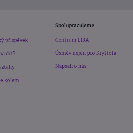
Spolupracujeme
Centrum LIRA
ý příspěvek
Úsměv nejen pro Kryštofa
na dítě
Napsali o nás
vztahy
še kolem