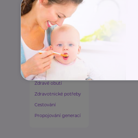
Paliativní péče
Rady a tipy
Harmonie duše a těla
Zaměstnávání osob ze
zdravotním
postižením
Lázeňství a wellness
Zdravé spaní a sezení
Zdravé obutí
Zdravotnické potřeby
Cestování
Propojování generací