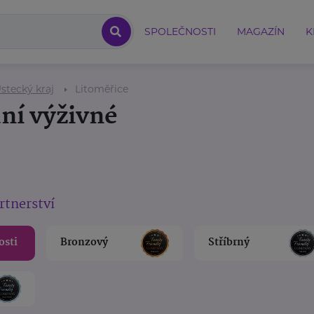
SPOLEČNOSTI
MAGAZÍN
K
stecký kraj
Litoměřice
ní výživné
rtnerství
osti
Bronzový
Stříbrný