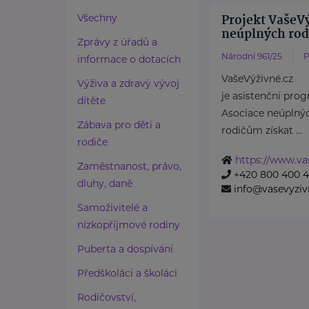
Projekt VašeVý
Všechny
neúplných rodi
Zprávy z úřadů a
Národní 961/25
P
informace o dotacích
VašeVýživné.cz
Výživa a zdravý vývoj
je asistenční prog
dítěte
Asociace neúplnýc
Zábava pro děti a
rodičům získat ...
rodiče
https://www.va
Zaměstnanost, právo,
+420 800 400 4
dluhy, daně
info@vasevyziv
Samoživitelé a
nízkopříjmové rodiny
Puberta a dospívání
Předškoláci a školáci
Rodičovství,