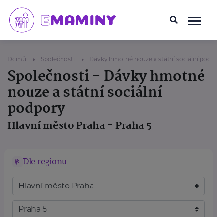
Domů
Společnosti
Dávky hmotné nouze a státní sociální podp
Společnosti - Dávky hmotné
nouze a státní sociální
podpory
Hlavní město Praha - Praha 5
Dle regionu