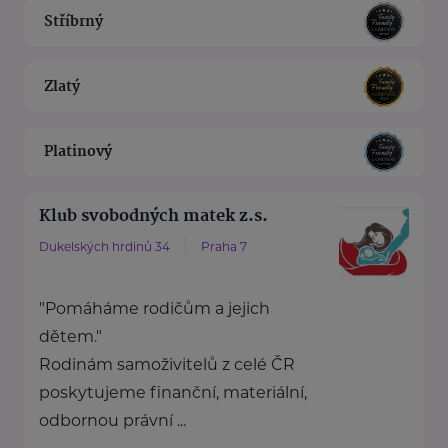
Stříbrný
Zlatý
Platinový
Klub svobodných matek z.s.
Dukelských hrdinů 34
Praha 7
"Pomáháme rodičům a jejich
dětem."
Rodinám samoživitelů z celé ČR
poskytujeme finanční, materiální,
odbornou právní ...