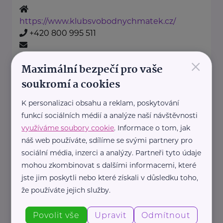
https://www.klubsvobodnychmatek.cz/
+420 800 995 511
×
info@klubsvobodnychmatek.cz
Maximální bezpečí pro vaše
soukromí a cookies
Oděvní banka z.s.
K personalizaci obsahu a reklam, poskytování
Povltavská 5/74
Praha 7 – Troja
funkcí sociálních médií a analýze naší návštěvnosti
"Dáváme oblečení nový život,
využíváme soubory cookie
. Informace o tom, jak
pomáháme potřebným."
náš web používáte, sdílíme se svými partnery pro
Oděvní banka je charitativní
sociální média, inzerci a analýzy. Partneři tyto údaje
mohou zkombinovat s dalšími informacemi, které
organizace, která každoročně
jste jim poskytli nebo které získali v důsledku toho,
poskytuje více ...
že používáte jejich služby.
https://www.odevnibanka.cz/
Povolit vše
Upravit
Odmítnout
+420 702 019 159