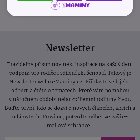
info@odevnibanka.cz
Newsletter
Pravidelný přísun novinek, inspirace na každý den,
podpora pro rodiče i sdílení zkušeností. Takový je
Newsletter webu eMaminy.cz. Přihlaste se k jeho
odběru a čtěte o tématech, které vám pomohou
v náročném období nebo zpříjemní rodinný život.
Buďte první, kdo se dozví o nových článcích, akcích a
událostech. Prosíme, potvrďte odběr ve vaší e-
mailové schránce.