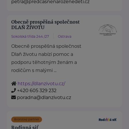
petra@predcasnenarozenedeti.cz
Obecně prospěšná společnost
DLAŇ ŽIVOTU
Sokolská třída 244 /27
Ostrava
Obecně prospěšná společnost
Dlaň životu nabízí pomoc a
podporu těhotným ženám a
rodičům s malými ...
https://dlanzivotu.cz/
+420 605 329 232
poradna@dlanzivotu.cz
Bronzový partner
Rodinná síť