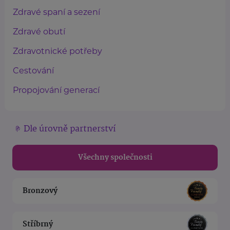
Zdravé spaní a sezení
Zdravé obutí
Zdravotnické potřeby
Cestování
Propojování generací
Dle úrovně partnerství
Všechny společnosti
Bronzový
Stříbrný