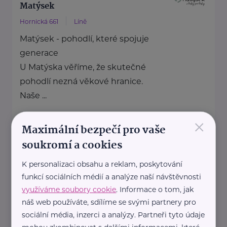
Matýsek
Hornická 661
Líně
Matýsek - pohodlí, které spojuje
generace
U Matýska věříme, že skutečné
pohodlí nezná věkové hranice.
Naše ...
×
https://matysek.cz/
Maximální bezpečí pro vaše
+420 723 335 204
soukromí a cookies
info@matysek.cz
K personalizaci obsahu a reklam, poskytování
funkcí sociálních médií a analýze naší návštěvnosti
Ministerstvo zdravotnictví ČR
využíváme soubory cookie
. Informace o tom, jak
Palackého náměstí 375/4
Praha 2
náš web používáte, sdílíme se svými partnery pro
https://www.mzcr.cz/
sociální média, inzerci a analýzy. Partneři tyto údaje
+420 224 971 111