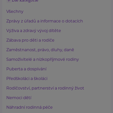
Dle kategorie
Všechny
Zprávy z úřadů a informace o dotacích
Výživa a zdravý vývoj dítěte
Zábava pro děti a rodiče
Zaměstnanost, právo, dluhy, daně
Samoživitelé a nízkopříjmové rodiny
Puberta a dospívání
Předškoláci a školáci
Rodičovství, partnerství a rodinný život
Nemoci dětí
Náhradní rodinná péče