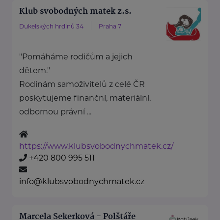
Klub svobodných matek z.s.
Dukelských hrdinů 34
Praha 7
"Pomáháme rodičům a jejich
dětem."
Rodinám samoživitelů z celé ČR
poskytujeme finanční, materiální,
odbornou právní ...
https://www.klubsvobodnychmatek.cz/
+420 800 995 511
info@klubsvobodnychmatek.cz
Marcela Sekerková - Polštáře