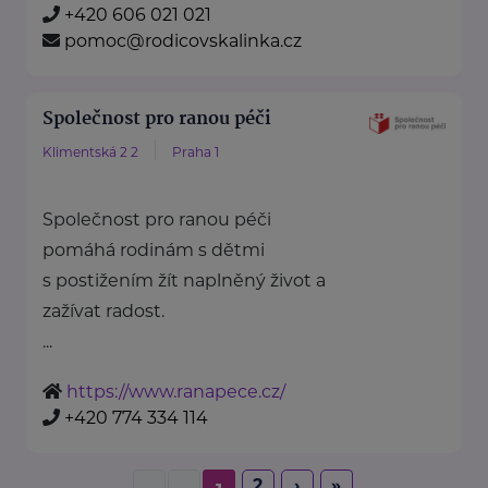
+420 606 021 021
pomoc@rodicovskalinka.cz
Společnost pro ranou péči
Klimentská 2 2
Praha 1
Společnost pro ranou péči
pomáhá rodinám s dětmi
s postižením žít naplněný život a
zažívat radost.
...
https://www.ranapece.cz/
+420 774 334 114
2
›
»