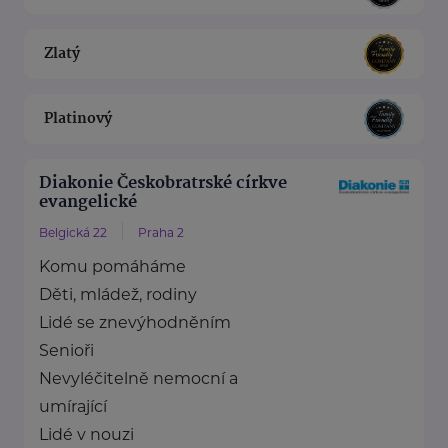
Zlatý
Platinový
Diakonie Českobratrské církve
evangelické
Belgická 22
Praha 2
Komu pomáháme
Děti, mládež, rodiny
Lidé se znevýhodněním
Senioři
Nevyléčitelně nemocní a
umírající
Lidé v nouzi