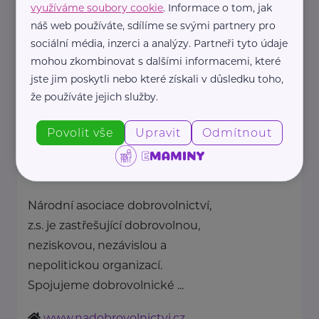
využíváme soubory cookie
. Informace o tom, jak
zdraví dětí ...
náš web používáte, sdílíme se svými partnery pro
https://spolusodvahou.org/cz/
sociální média, inzerci a analýzy. Partneři tyto údaje
+420 725 565 273
mohou zkombinovat s dalšími informacemi, které
info@spolusodvahou.cz
jste jim poskytli nebo které získali v důsledku toho,
že používáte jejich služby.
Národní asociace dobrovolnictví
Povolit vše
Upravit
Odmítnout
z.s.
Kaznějovská 1517/51
Plzeň
Národní asociace dobrovolnictví,
z.s. je zastřešující dobrovolnou,
neziskovou, nezávislou a
nepolitickou organizací.
Spojujeme dobrovolnické ...
www.nadobrovolnictvi.cz