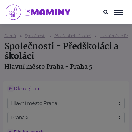
Domů
Společnosti
Předškoláci a školáci
Hlavní město Pra
Společnosti - Předškoláci a
školáci
Hlavní město Praha - Praha 5
Dle regionu