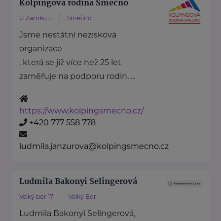
Kolpingova rodina Smečno
U Zámku 5
Smečno
Jsme nestátní nezisková
organizace
, která se již více než 25 let
zaměřuje na podporu rodin, ...
https://www.kolpingsmecno.cz/
+420 777 558 778
ludmila.janzurova@kolpingsmecno.cz
Ludmila Bakonyi Selingerová
Velký bor 17
Velký Bor
Ludmila Bakonyi Selingerová,