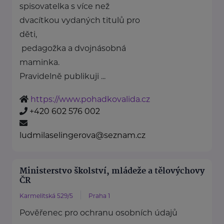
spisovatelka s více než
dvacítkou vydaných titulů pro
děti,
pedagožka a dvojnásobná
maminka.
Pravidelně publikuji ...
https://www.pohadkovalida.cz
+420 602 576 002
ludmilaselingerova@seznam.cz
Ministerstvo školství, mládeže a tělovýchovy
ČR
Karmelitská 529/5
Praha 1
Pověřenec pro ochranu osobních údajů