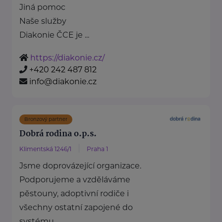
Jiná pomoc
Naše služby
Diakonie ČCE je ...
https://diakonie.cz/
+420 242 487 812
info@diakonie.cz
Bronzový partner
Dobrá rodina o.p.s.
Klimentská 1246/1
Praha 1
Jsme doprovázející organizace.
Podporujeme a vzděláváme
pěstouny, adoptivní rodiče i
všechny ostatní zapojené do
systému ...