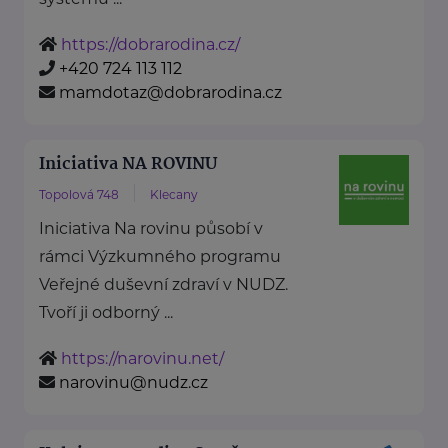
https://dobrarodina.cz/
+420 724 113 112
mamdotaz@dobrarodina.cz
Iniciativa NA ROVINU
Topolová 748
Klecany
Iniciativa Na rovinu působí v
rámci Výzkumného programu
Veřejné duševní zdraví v NUDZ.
Tvoří ji odborný ...
https://narovinu.net/
narovinu@nudz.cz