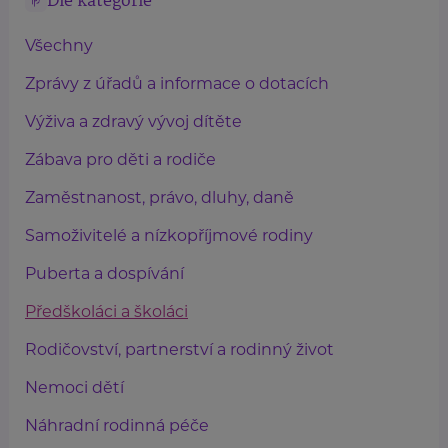
Dle kategorie
Všechny
Zprávy z úřadů a informace o dotacích
Výživa a zdravý vývoj dítěte
Zábava pro děti a rodiče
Zaměstnanost, právo, dluhy, daně
Samoživitelé a nízkopříjmové rodiny
Puberta a dospívání
Předškoláci a školáci
Rodičovství, partnerství a rodinný život
Nemoci dětí
Náhradní rodinná péče