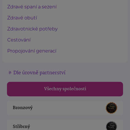
Zdravé spaní a sezení
Zdravé obutí
Zdravotnické potřeby
Cestování
Propojování generací
Dle úrovně partnerství
Všechny společnosti
Bronzový
Stříbrný