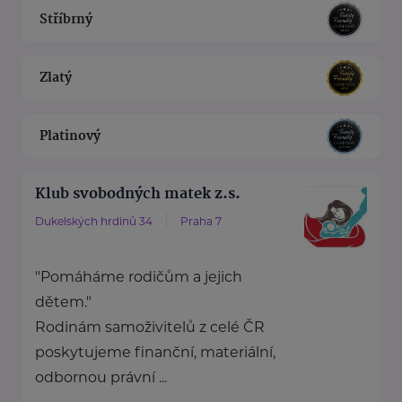
Stříbrný
Zlatý
Platinový
Klub svobodných matek z.s.
Dukelských hrdinů 34
Praha 7
"Pomáháme rodičům a jejich
dětem."
Rodinám samoživitelů z celé ČR
poskytujeme finanční, materiální,
odbornou právní ...