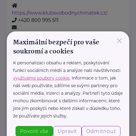
https://www.klubsvobodnychmatek.cz/
+420 800 995 511
×
info@klubsvobodnychmatek.cz
Maximální bezpečí pro vaše
soukromí a cookies
Oděvní banka z.s.
K personalizaci obsahu a reklam, poskytování
Povltavská 5/74
Praha 7 – Troja
funkcí sociálních médií a analýze naší návštěvnosti
"Dáváme oblečení nový život,
využíváme soubory cookie
. Informace o tom, jak
pomáháme potřebným."
náš web používáte, sdílíme se svými partnery pro
Oděvní banka je charitativní
sociální média, inzerci a analýzy. Partneři tyto údaje
mohou zkombinovat s dalšími informacemi, které
organizace, která každoročně
jste jim poskytli nebo které získali v důsledku toho,
poskytuje více ...
že používáte jejich služby.
https://www.odevnibanka.cz/
Povolit vše
Upravit
Odmítnout
+420 702 019 159