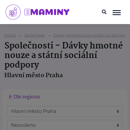
Domů
Společnosti
Dávky hmotné nouze a státní sociální podp
Společnosti - Dávky hmotné
nouze a státní sociální
podpory
Hlavní město Praha
Dle regionu