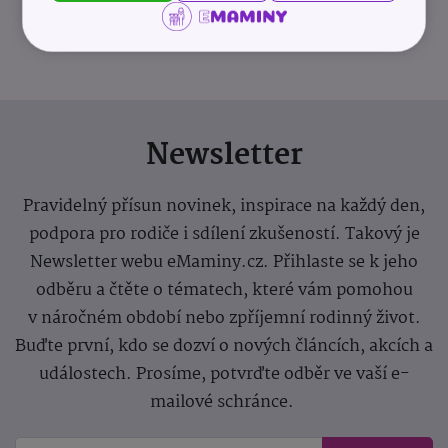
info@odevnibanka.cz
Newsletter
Pravidelný přísun novinek, inspirace na každý den,
podpora pro rodiče i sdílení zkušeností. Takový je
Newsletter webu eMaminy.cz. Přihlaste se k jeho
odběru a čtěte o tématech, které vám pomohou
v náročném období nebo zpříjemní rodinný život.
Buďte první, kdo se dozví o nových článcích, akcích a
událostech. Prosíme, potvrďte odběr ve vaší e-
mailové schránce.