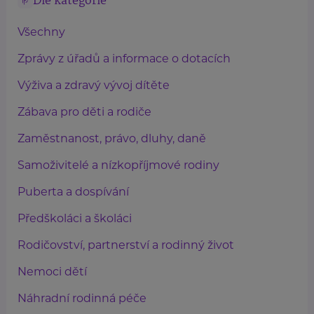
Dle kategorie
Všechny
Zprávy z úřadů a informace o dotacích
Výživa a zdravý vývoj dítěte
Zábava pro děti a rodiče
Zaměstnanost, právo, dluhy, daně
Samoživitelé a nízkopříjmové rodiny
Puberta a dospívání
Předškoláci a školáci
Rodičovství, partnerství a rodinný život
Nemoci dětí
Náhradní rodinná péče