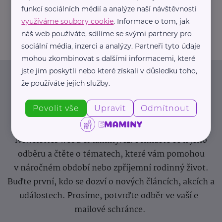
+420 605 244 772
funkcí sociálních médií a analýze naší návštěvnosti
houstecka.alena@gmail.com
využíváme soubory cookie
. Informace o tom, jak
náš web používáte, sdílíme se svými partnery pro
sociální média, inzerci a analýzy. Partneři tyto údaje
mohou zkombinovat s dalšími informacemi, které
jste jim poskytli nebo které získali v důsledku toho,
Newsletter
že používáte jejich služby.
Povolit vše
Upravit
Odmítnout
Pravidelný přísun novinek, inspirace na každý den,
podpora pro rodiče i sdílení zkušeností. Takový je
Newsletter webu eMaminy.cz. Přihlaste se k jeho
odběru a čtěte o tématech, které vám pomohou
v náročném období nebo zpříjemní rodinný život.
Buďte první, kdo se dozví o nových článcích, akcích a
událostech. Prosíme, potvrďte odběr ve vaší e-
mailové schránce.