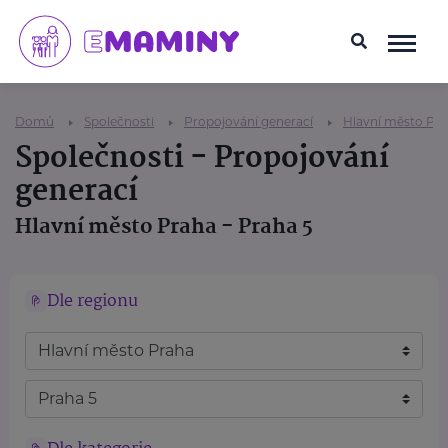
Domů
Společnosti
Propojování generací
Hlavní město Pr
Společnosti - Propojování
generací
Hlavní město Praha - Praha 5
Dle regionu