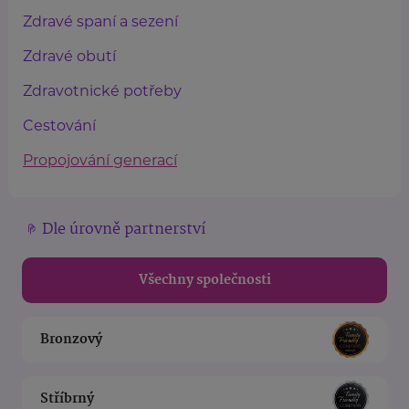
Zdravé spaní a sezení
Zdravé obutí
Zdravotnické potřeby
Cestování
Propojování generací
Dle úrovně partnerství
Všechny společnosti
Bronzový
Stříbrný