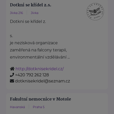
Dotkni se křídel z.s.
Jívka 216
Jívka
Dotkni se křídel z.
s.
je nezisková organizace
zaměřená na falcony terapii,
environmentální vzdělávání ...
http://dotknisekridel.cz/
+420 792 262 128
dotknisekridel@seznam.cz
Fakultní nemocnice v Motole
Havanská
Praha 5