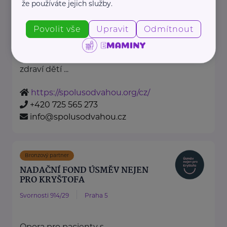
že používáte jejich služby.
Žižkova 403
Mladá Boleslav
Nadační fond Spolu s odvahou
Povolit vše
Upravit
Odmítnout
je nezisková organizace, jejímž
posláním je podporovat duševní
zdraví dětí ...
https://spolusodvahou.org/cz/
+420 725 565 273
info@spolusodvahou.cz
Bronzový partner
NADAČNÍ FOND ÚSMĚV NEJEN
PRO KRYŠTOFA
Svornosti 914/29
Praha 5
Opora pro pacienty s