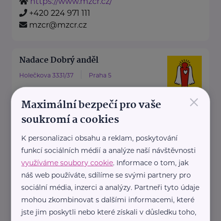
https://www.mzcr.cz/
+420 224 971 111
mzcr@mzcr.cz
Nadace Dobrý anděl
Holečkova 3331/37
Praha 5
×
Nadace Dobrý anděl pomáhá
Maximální bezpečí pro vaše
rodinám s dětmi, ve kterých se
soukromí a cookies
dítě, maminka nebo tatínek
potýkají ...
K personalizaci obsahu a reklam, poskytování
funkcí sociálních médií a analýze naší návštěvnosti
https://www.dobryandel.cz/
využíváme soubory cookie
. Informace o tom, jak
+420 733 119 119
náš web používáte, sdílíme se svými partnery pro
dobryandel@dobryandel.cz
sociální média, inzerci a analýzy. Partneři tyto údaje
mohou zkombinovat s dalšími informacemi, které
jste jim poskytli nebo které získali v důsledku toho,
Nadační fond Spolu s odvahou