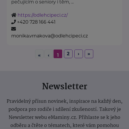
pečujícím o seniory i těm, ...
https://odlehcipeci.cz/
+420 728 166 441
monika.vrnakova@odlehcipeci.cz
2
›
»
«
‹
1
Newsletter
Pravidelný přísun novinek, inspirace na každý den,
podpora pro rodiče i sdílení zkušeností. Takový je
Newsletter webu eMaminy.cz. Přihlaste se k jeho
odběru a čtěte o tématech, které vám pomohou