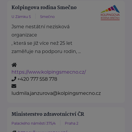
Kolpingova rodina Smečno
U Zámku 5
Smečno
Jsme nestátní nezisková
organizace
, která se již více než 25 let
zaměřuje na podporu rodin, ...
https://www.kolpingsmecno.cz/
+420 777 558 778
ludmila.janzurova@kolpingsmecno.cz
Ministerstvo zdravotnictví ČR
Palackého náměstí 375/4
Praha 2