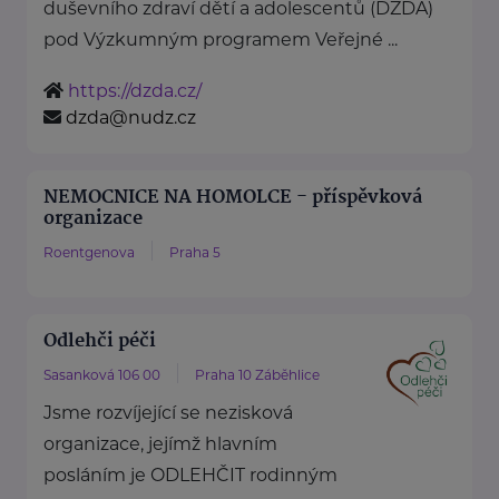
duševního zdraví dětí a adolescentů (DZDA)
pod Výzkumným programem Veřejné ...
https://dzda.cz/
dzda@nudz.cz
NEMOCNICE NA HOMOLCE - příspěvková
organizace
Roentgenova
Praha 5
Odlehči péči
Sasanková 106 00
Praha 10 Záběhlice
Jsme rozvíjející se nezisková
organizace, jejímž hlavním
posláním je ODLEHČIT rodinným