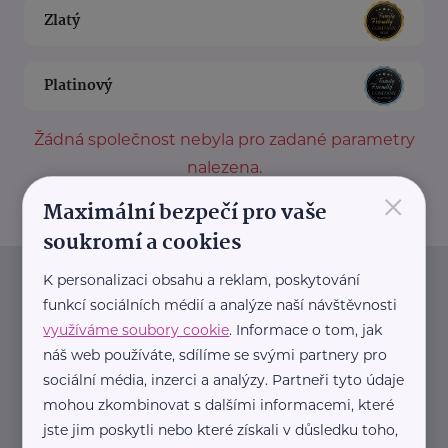
Zlatý
Platinový
Žádná společnost nebyla pro zadané parametry
nalezena.
×
Maximální bezpečí pro vaše
soukromí a cookies
K personalizaci obsahu a reklam, poskytování
Newsletter
funkcí sociálních médií a analýze naší návštěvnosti
využíváme soubory cookie
. Informace o tom, jak
Pravidelný přísun novinek, inspirace na každý den,
náš web používáte, sdílíme se svými partnery pro
podpora pro rodiče i sdílení zkušeností. Takový je
sociální média, inzerci a analýzy. Partneři tyto údaje
Newsletter webu eMaminy.cz. Přihlaste se k jeho
mohou zkombinovat s dalšími informacemi, které
jste jim poskytli nebo které získali v důsledku toho,
odběru a čtěte o tématech, které vám pomohou