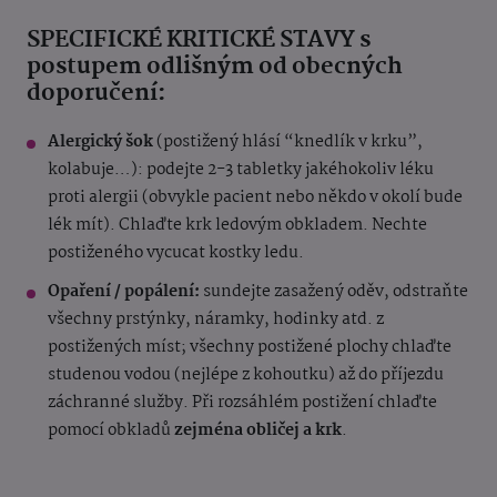
SPECIFICKÉ KRITICKÉ STAVY s
postupem odlišným od obecných
doporučení:
Alergický šok
(postižený hlásí “knedlík v krku”,
kolabuje…): podejte 2-3 tabletky jakéhokoliv léku
proti alergii (obvykle pacient nebo někdo v okolí bude
lék mít). Chlaďte krk ledovým obkladem. Nechte
postiženého vycucat kostky ledu.
Opaření / popálení:
sundejte zasažený oděv, odstraňte
všechny prstýnky, náramky, hodinky atd. z
postižených míst; všechny postižené plochy chlaďte
studenou vodou (nejlépe z kohoutku) až do příjezdu
záchranné služby. Při rozsáhlém postižení chlaďte
pomocí obkladů
zejména obličej a krk
.