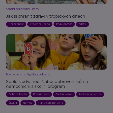
Státní zdravotní ústav
Jak si chránit zdraví v tropických dnech
Bezpečnost
Prevence, léčba
První pomoc
Zdraví
Nadační fond Spolu s odvahou
Spolu s odvahou: Nábor dobrovolníků na
nemocniční a školní program
Dobrovolnictví
Komunikace
Osobní rozvoj
Podpora a pomoc
Školka
Nemoc
Handicap, porucha