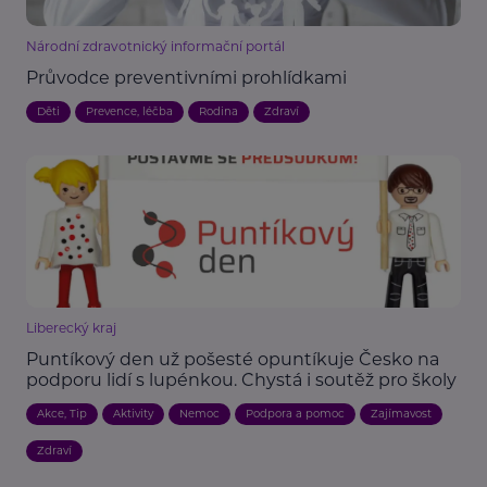
Národní zdravotnický informační portál
Průvodce preventivními prohlídkami
Děti
Prevence, léčba
Rodina
Zdraví
Liberecký kraj
Puntíkový den už pošesté opuntíkuje Česko na
podporu lidí s lupénkou. Chystá i soutěž pro školy
Akce, Tip
Aktivity
Nemoc
Podpora a pomoc
Zajímavost
Zdraví