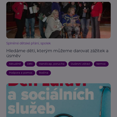
Splněné dětské přání, spolek
Hledáme děti, kterým můžeme darovat zážitek a
úsměv
Aktuálně
Děti
Handicap, porucha
Duševní zdraví
Nemoc
Podpora a pomoc
Rodina