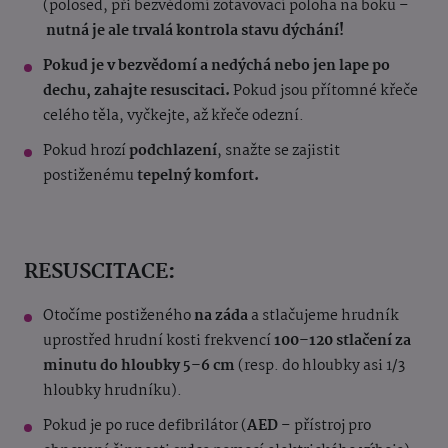
(polosed, při bezvědomí zotavovací poloha na boku –
nutná je ale trvalá kontrola stavu dýchání!
Pokud je v bezvědomí a nedýchá nebo jen lape po
dechu, zahajte resuscitaci.
Pokud jsou přítomné křeče
celého těla, vyčkejte, až křeče odezní.
Pokud hrozí
podchlazení
, snažte se zajistit
postiženému
tepelný komfort.
RESUSCITACE:
Otočíme postiženého
na záda
a stlačujeme hrudník
uprostřed hrudní kosti frekvencí
100–120 stlačení za
minutu do hloubky 5–6 cm
(resp. do hloubky asi 1/3
hloubky hrudníku).
Pokud je po ruce defibrilátor (
AED
– přístroj pro