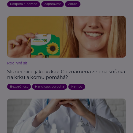
Podpora a pomoc
Zajímavost
Zdraví
Rodinná síť
Slunečnice jako vzkaz: Co znamená zelená šňůrka
na krku a komu pomáhá?
Bezpečnost
Handicap, porucha
Nemoc