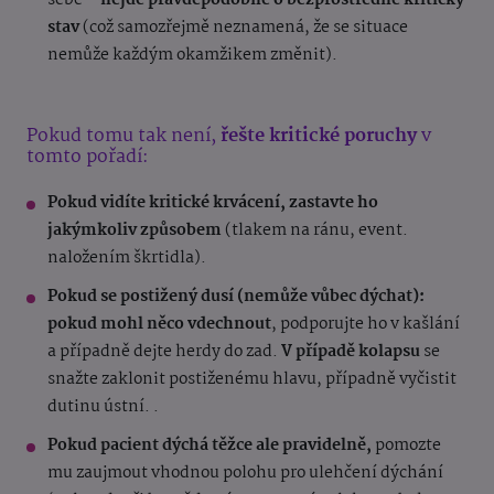
sebe –
nejde pravděpodobně o bezprostředně kritický
stav
(což samozřejmě neznamená, že se situace
nemůže každým okamžikem změnit).
Pokud tomu tak není,
řešte kritické poruchy
v
tomto pořadí:
Pokud vidíte kritické krvácení, zastavte ho
jakýmkoliv způsobem
(tlakem na ránu, event.
naložením škrtidla).
Pokud se postižený dusí (nemůže vůbec dýchat):
pokud mohl něco vdechnout
, podporujte ho v kašlání
a případně dejte herdy do zad.
V případě kolapsu
se
snažte zaklonit postiženému hlavu, případně vyčistit
dutinu ústní. .
Pokud pacient dýchá těžce ale pravidelně,
pomozte
mu zaujmout vhodnou polohu pro ulehčení dýchání