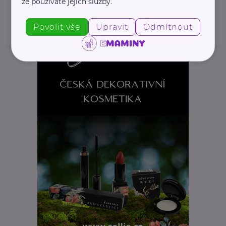
že používáte jejich služby.
Povolit vše
Upravit
Odmítnout