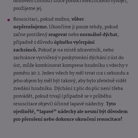
obnovení činnosti srdce pomocí elektrického výboje),
použijeme jej.
Resuscitaci, pokud možno,
vůbec
nepřerušujeme.
Ukončíme ji pouze tehdy, pokud
začne postižený
reagovat
nebo
normálně dýchat
,
případně z důvodu
úplného vyčerpání
zachránců.
Pokud je na místě zdravotník, nebo
zachránce vycvičený v poskytování dýchání z úst do
úst, může kombinovat komprese hrudníku s vdechy v
poměru 30:2. Jeden vdech by měl trvat cca 1 sekundu a
jeho objem by měl být takový, aby bylo zřetelně vidět
zvedání hrudníku. Dýchání z plic do plic není třeba
provádět, pokud trvají (případně se v průběhu
resuscitace objeví) účinné lapavé nádechy.
Tyto
ojedinělé, “lapavé” nádechy ale nesmí být důvodem
pro přerušení nebo dokonce ukončení resuscitace!