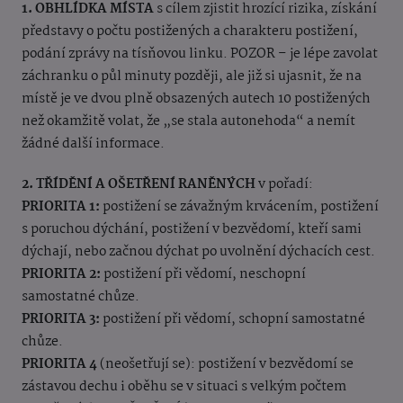
1. OBHLÍDKA MÍSTA
s cílem zjistit hrozící rizika, získání
představy o počtu postižených a charakteru postižení,
podání zprávy na tísňovou linku. POZOR – je lépe zavolat
záchranku o půl minuty později, ale již si ujasnit, že na
místě je ve dvou plně obsazených autech 10 postižených
než okamžitě volat, že „se stala autonehoda“ a nemít
žádné další informace.
2. TŘÍDĚNÍ A OŠETŘENÍ RANĚNÝCH
v pořadí:
PRIORITA 1:
postižení se závažným krvácením, postižení
s poruchou dýchání, postižení v bezvědomí, kteří sami
dýchají, nebo začnou dýchat po uvolnění dýchacích cest.
PRIORITA 2:
postižení při vědomí, neschopní
samostatné chůze.
PRIORITA 3:
postižení při vědomí, schopní samostatné
chůze.
PRIORITA 4
(neošetřují se): postižení v bezvědomí se
zástavou dechu i oběhu se v situaci s velkým počtem