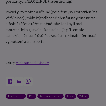
postižených NEOŠETŘUJÍ (neresuscitují).
Pokud je to možné a účelné (postižení jsou rozptýlení na
větší ploše), může být výhodné přenést na jedno místo i
středně těžce a těžce raněné, aby i oni byli pod
systematickou, trvalou kontrolou. Je při tom ale
samozřejmě nutné dodržet zásadu maximální šetrnosti
vyproštění a transportu.
Zdroj:
zachrannasluzba.cz
První pomoc
Děti
Podpora a pomoc
Rodič
Zdraví