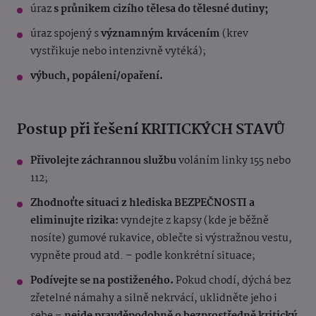
úraz
s průnikem cizího tělesa do tělesné dutiny;
úraz spojený s
významným krvácením
(krev
vystřikuje nebo intenzivně vytéká);
výbuch, popálení/opaření.
Postup při řešení KRITICKÝCH STAVŮ
Přivolejte záchrannou službu
voláním linky 155 nebo
112;
Zhodnoťte situaci z hlediska BEZPEČNOSTI a
eliminujte rizika:
vyndejte z kapsy (kde je běžně
nosíte) gumové rukavice, oblečte si výstražnou vestu,
vypněte proud atd. – podle konkrétní situace;
Podívejte se na postiženého.
Pokud chodí, dýchá bez
zřetelné námahy a silně nekrvácí, uklidněte jeho i