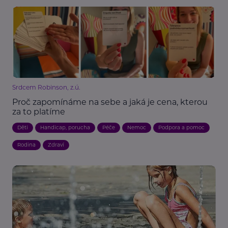
Srdcem Robinson, z.ú.
Proč zapomínáme na sebe a jaká je cena, kterou
za to platíme
Děti
Handicap, porucha
Péče
Nemoc
Podpora a pomoc
Rodina
Zdraví