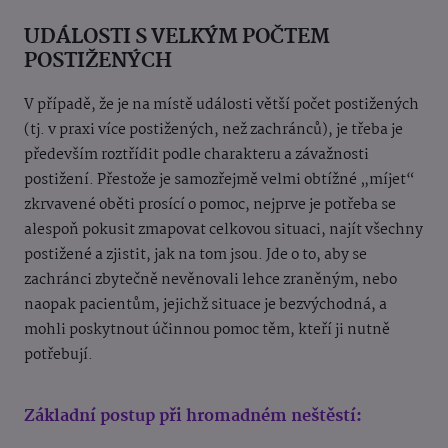
UDÁLOSTI S VELKÝM POČTEM
POSTIŽENÝCH
V případě, že je na místě události větší počet postižených
(tj. v praxi více postižených, než zachránců), je třeba je
především roztřídit podle charakteru a závažnosti
postižení. Přestože je samozřejmě velmi obtížné „míjet“
zkrvavené oběti prosící o pomoc, nejprve je potřeba se
alespoň pokusit zmapovat celkovou situaci, najít všechny
postižené a zjistit, jak na tom jsou. Jde o to, aby se
zachránci zbytečně nevěnovali lehce zraněným, nebo
naopak pacientům, jejichž situace je bezvýchodná, a
mohli poskytnout účinnou pomoc těm, kteří ji nutně
potřebují.
Základní postup při hromadném neštěstí: