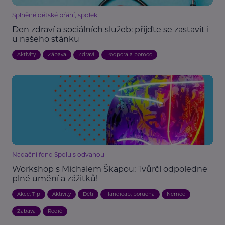
Splněné dětské přání, spolek
Den zdraví a sociálních služeb: přijďte se zastavit i
u našeho stánku
Aktivity
Zábava
Zdraví
Podpora a pomoc
Nadační fond Spolu s odvahou
Workshop s Michalem Škapou: Tvůrčí odpoledne
plné umění a zážitků!
Akce, Tip
Aktivity
Děti
Handicap, porucha
Nemoc
Zábava
Rodič