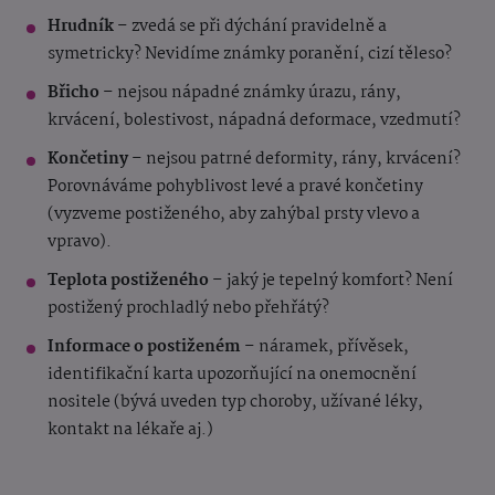
Hrudník
– zvedá se při dýchání pravidelně a
symetricky? Nevidíme známky poranění, cizí těleso?
Břicho
– nejsou nápadné známky úrazu, rány,
krvácení, bolestivost, nápadná deformace, vzedmutí?
Končetiny
– nejsou patrné deformity, rány, krvácení?
Porovnáváme pohyblivost levé a pravé končetiny
(vyzveme postiženého, aby zahýbal prsty vlevo a
vpravo).
Teplota postiženého
– jaký je tepelný komfort? Není
postižený prochladlý nebo přehřátý?
Informace o postiženém
– náramek, přívěsek,
identifikační karta upozorňující na onemocnění
nositele (bývá uveden typ choroby, užívané léky,
kontakt na lékaře aj.)