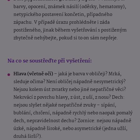
barvy, opocení, známek násilí (oděrky, hematomy),
netypického postavení končetin, případného
zápachu. V případě úrazu prohlédněte i záda
postiženého, jinak během vyšetřování s postiženým
zbytečně nehýbejte, pokud si to on sám nepřeje.
Na co se soustřeďte při vyšetření:
Hlava (včetně očí)
– jaká je barva v obličeji? Mrká,
sleduje očima? Není obličej nápadně nesymetrický?
Nejsou kolem úst zvratky nebo jiné nepatřičné věci?
Nekrvácí z povrchu hlavy, z úst, z uší, z nosu? Dech:
nejsou slyšet nějaké nepatřičné zvuky – sípání,
bublání, chrčení, nápadně rychlý nebo naopak pomalý
dech, nepravidelnost dechu? Zornice: nejsou nápadně
úzké, nápadně široké, nebo asymetrické (jedna užší,
druhá širší?).