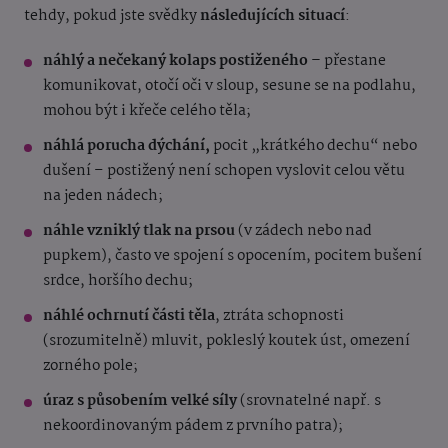
tehdy, pokud jste svědky
následujících situací
:
náhlý a nečekaný kolaps postiženého –
přestane
komunikovat, otočí oči v sloup, sesune se na podlahu,
mohou být i křeče celého těla;
náhlá porucha dýchání,
pocit „krátkého dechu“ nebo
dušení – postižený není schopen vyslovit celou větu
na jeden nádech;
náhle vzniklý tlak na prsou
(v zádech nebo nad
pupkem), často ve spojení s opocením, pocitem bušení
srdce, horšího dechu;
náhlé ochrnutí části těla
, ztráta schopnosti
(srozumitelně) mluvit, pokleslý koutek úst, omezení
zorného pole;
úraz s působením velké síly
(srovnatelné např. s
nekoordinovaným pádem z prvního patra);