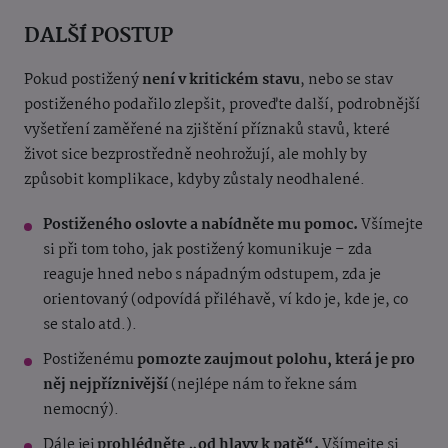
DALŠÍ POSTUP
Pokud postižený
není v kritickém stavu
, nebo se stav
postiženého podařilo zlepšit, proveďte další, podrobnější
vyšetření zaměřené na zjištění příznaků stavů, které
život sice bezprostředně neohrožují, ale mohly by
způsobit komplikace, kdyby zůstaly neodhalené.
Postiženého oslovte a nabídněte mu pomoc.
Všímejte
si při tom toho, jak postižený komunikuje – zda
reaguje hned nebo s nápadným odstupem, zda je
orientovaný (odpovídá přiléhavě, ví kdo je, kde je, co
se stalo atd.).
Postiženému
pomozte zaujmout polohu, která je pro
něj nejpříznivější
(nejlépe nám to řekne sám
nemocný).
Dále jej
prohlédněte „od hlavy k patě“.
Všímejte si