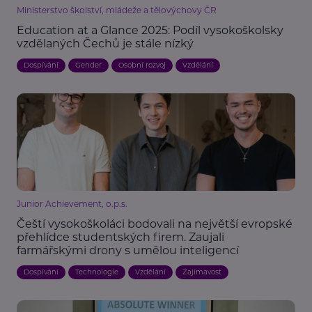
Ministerstvo školství, mládeže a tělovýchovy ČR
Education at a Glance 2025: Podíl vysokoškolsky
vzdělaných Čechů je stále nízký
Dospívání
Gender
Osobní rozvoj
Vzdělání
Junior Achievement, o.p.s.
Čeští vysokoškoláci bodovali na největší evropské
přehlídce studentských firem. Zaujali
farmářskými drony s umělou inteligencí
Dospívání
Technologie
Vzdělání
Zajímavost