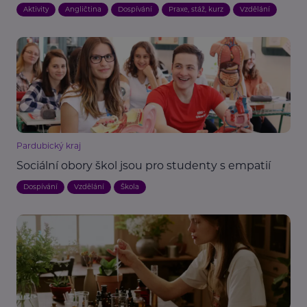
Aktivity
Angličtina
Dospívání
Praxe, stáž, kurz
Vzdělání
Pardubický kraj
Sociální obory škol jsou pro studenty s empatií
Dospívání
Vzdělání
Škola