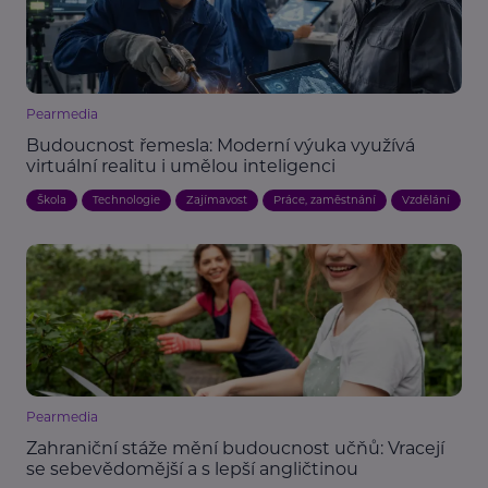
Pearmedia
Budoucnost řemesla: Moderní výuka využívá
virtuální realitu i umělou inteligenci
Škola
Technologie
Zajímavost
Práce, zaměstnání
Vzdělání
Pearmedia
Zahraniční stáže mění budoucnost učňů: Vracejí
se sebevědomější a s lepší angličtinou