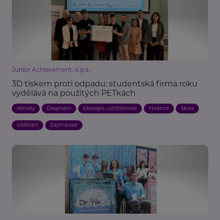
Junior Achievement, o.p.s.
3D tiskem proti odpadu: studentská firma roku
vydělává na použitých PETkách
Aktivity
Dospívání
Ekologie, udržitelnost
Finance
Škola
Vzdělání
Zajímavost