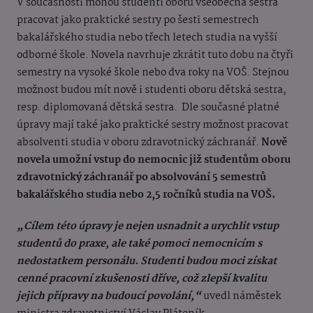
V současnosti mohou studenti oboru všeobecná sestra
pracovat jako praktické sestry po šesti semestrech
bakalářského studia nebo třech letech studia na vyšší
odborné škole. Novela navrhuje zkrátit tuto dobu na čtyři
semestry na vysoké škole nebo dva roky na VOŠ. Stejnou
možnost budou mít nově i studenti oboru dětská sestra,
resp. diplomovaná dětská sestra. Dle současné platné
úpravy mají také jako praktické sestry možnost pracovat
absolventi studia v oboru zdravotnický záchranář.
Nově
novela umožní vstup do nemocnic již studentům oboru
zdravotnický záchranář po absolvování 5 semestrů
bakalářského studia nebo 2,5 ročníků studia na VOŠ.
„Cílem této úpravy je nejen usnadnit a urychlit vstup
studentů do praxe, ale také pomoci nemocnicím s
nedostatkem personálu. Studenti budou moci získat
cenné pracovní zkušenosti dříve, což zlepší kvalitu
jejich přípravy na budoucí povolání,“
uvedl náměstek