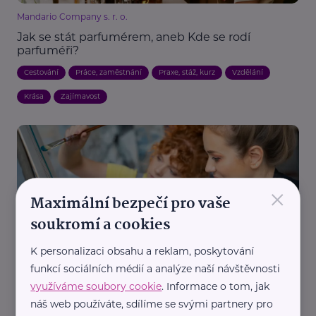
Mandario Company s. r. o.
Jak se stát parfumérem, aneb Kde se rodí
parfuméři?
Cestování
Práce, zaměstnání
Praxe, stáž, kurz
Vzdělání
Krása
Zajímavost
×
Maximální bezpečí pro vaše
soukromí a cookies
Junior Achievement, o.p.s.
K personalizaci obsahu a reklam, poskytování
Umělecké školy „vychovávají“ k nezaměstnanosti.
funkcí sociálních médií a analýze naší návštěvnosti
Nový program učí studenty, jak proměnit talent v
byznys
využíváme soubory cookie
. Informace o tom, jak
náš web používáte, sdílíme se svými partnery pro
Dospívání
Práce, zaměstnání
Škola
Vzdělání
Paliativa