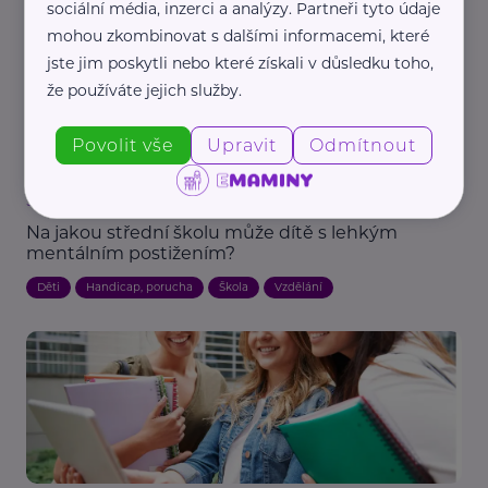
sociální média, inzerci a analýzy. Partneři tyto údaje
mohou zkombinovat s dalšími informacemi, které
jste jim poskytli nebo které získali v důsledku toho,
že používáte jejich služby.
Povolit vše
Upravit
Odmítnout
Spoluškola, z. s.
Na jakou střední školu může dítě s lehkým
mentálním postižením?
Děti
Handicap, porucha
Škola
Vzdělání