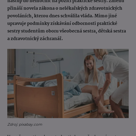
nástup do nemocnic na pozici praktické sestry. Změnu
přináší novela zákona o nelékařských zdravotnických
povoláních, kterou dnes schválila vláda. Mimo jiné
upravuje podmínky získávání odbornosti praktické
sestry studentům oboru všeobecná sestra, dětská sestra
a zdravotnický záchranář.
Zdroj: pixabay.com