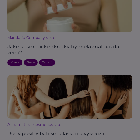
Mandario Company s. r. o.
Jaké kosmetické zkratky by měla znát každá
žena?
Krása
Péče
Zdraví
Alma-natural cosmetics s.r.o.
Body positivity ti sebelásku nevykouzlí