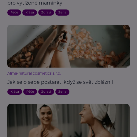
pro vytížené maminky
Péče
Krása
Zdraví
Žena
Alma-natural cosmetics s.r.o.
Jak se o sebe postarat, když se svět zbláznil
Krása
Péče
Zdraví
Žena