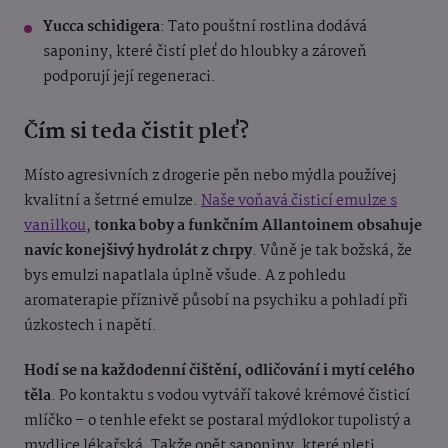
Yucca schidigera
: Tato pouštní rostlina dodává
saponiny, které čistí pleť do hloubky a zároveň
podporují její regeneraci.
Čím si teda čistit pleť?
Místo agresivních z drogerie pěn nebo mýdla používej
kvalitní a šetrné emulze.
Naše voňavá čisticí emulze s
vanilkou
,
tonka boby a funkčním Allantoinem obsahuje
navíc konejšivý hydrolát z chrpy
. Vůně je tak božská, že
bys emulzi napatlala úplně všude. A z pohledu
aromaterapie příznivě působí na psychiku a pohladí při
úzkostech i napětí.
Hodí se na každodenní čištění, odličování i mytí celého
těla
. Po kontaktu s vodou vytváří takové krémové čisticí
mlíčko – o tenhle efekt se postaral mýdlokor tupolistý a
mydlice lékařská. Takže opět saponiny, které pleti