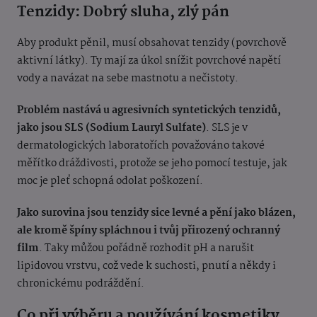
Tenzidy: Dobrý sluha, zlý pán
Aby produkt pěnil, musí obsahovat tenzidy (povrchově
aktivní látky). Ty mají za úkol snížit povrchové napětí
vody a navázat na sebe mastnotu a nečistoty.
Problém nastává u agresivních syntetických tenzidů,
jako jsou SLS (Sodium Lauryl Sulfate)
. SLS je v
dermatologických laboratořích považováno takové
měřítko dráždivosti, protože se jeho pomocí testuje, jak
moc je pleť schopná odolat poškození.
Jako surovina jsou tenzidy sice levné a pění jako blázen,
ale kromě špíny spláchnou i tvůj přirozený ochranný
film
. Taky můžou pořádně rozhodit pH a narušit
lipidovou vrstvu, což vede k suchosti, pnutí a někdy i
chronickému podráždění.
Co při výběru a používání kosmetiky