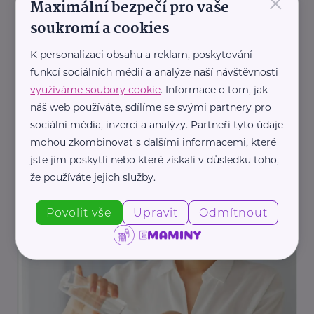
×
Maximální bezpečí pro vaše
Další články
soukromí a cookies
K personalizaci obsahu a reklam, poskytování
funkcí sociálních médií a analýze naší návštěvnosti
využíváme soubory cookie
. Informace o tom, jak
náš web používáte, sdílíme se svými partnery pro
sociální média, inzerci a analýzy. Partneři tyto údaje
mohou zkombinovat s dalšími informacemi, které
Cosmee Vision s. r. o.
jste jim poskytli nebo které získali v důsledku toho,
Nejlepší přírodní oleje pro unavenou maminku:
že používáte jejich služby.
Péče o pleť do pěti minut
Krása
Zdraví
Péče
Žena
Povolit vše
Upravit
Odmítnout