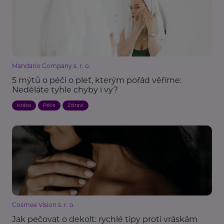
Mandario Company s. r. o.
5 mýtů o péči o pleť, kterým pořád věříme:
Neděláte tyhle chyby i vy?
Krása
Péče
Zdraví
Cosmee Vision s. r. o.
Jak pečovat o dekolt: rychlé tipy proti vráskám