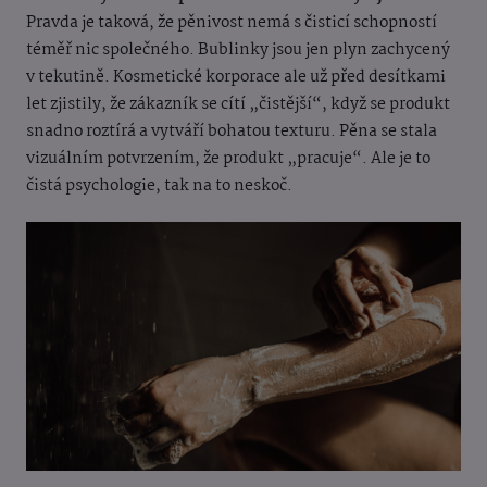
Pravda je taková, že pěnivost nemá s čisticí schopností
téměř nic společného. Bublinky jsou jen plyn zachycený
v tekutině. Kosmetické korporace ale už před desítkami
let zjistily, že zákazník se cítí „čistější“, když se produkt
snadno roztírá a vytváří bohatou texturu. Pěna se stala
vizuálním potvrzením, že produkt „pracuje“. Ale je to
čistá psychologie, tak na to neskoč.