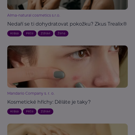
Alma-natural cosmetics s.r.o.
Nedaří se ti dohydratovat pokožku? Zkus Trealix®
Krása
Péče
Zdraví
Žena
Mandario Company s. r. o.
Kosmetické hříchy: Děláte je taky?
Krása
Péče
Zdraví