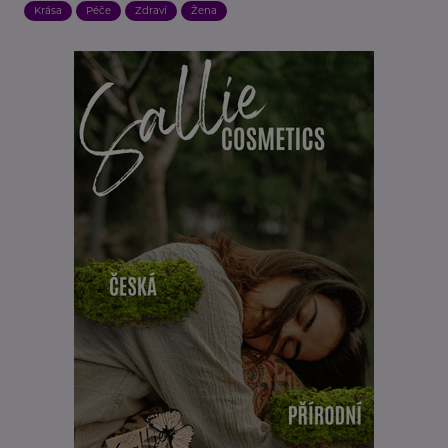
Krása
Péče
Zdraví
Žena