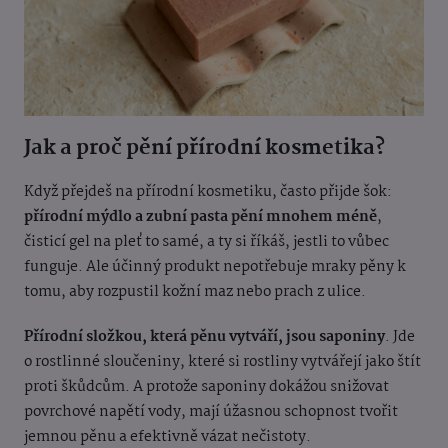
Jak a proč pění přírodní kosmetika?
Když přejdeš na přírodní kosmetiku, často přijde šok:
přírodní mýdlo a zubní pasta pění mnohem méně
,
čisticí gel na pleť to samé, a ty si říkáš, jestli to vůbec
funguje. Ale účinný produkt nepotřebuje mraky pěny k
tomu, aby rozpustil kožní maz nebo prach z ulice.
Přírodní složkou, která pěnu vytváří, jsou saponiny
. Jde
o rostlinné sloučeniny, které si rostliny vytvářejí jako štít
proti škůdcům. A protože saponiny dokážou snižovat
povrchové napětí vody, mají úžasnou schopnost tvořit
jemnou pěnu a efektivně vázat nečistoty.