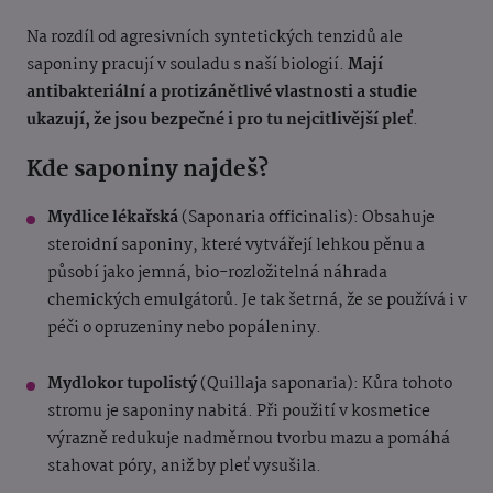
Na rozdíl od agresivních syntetických tenzidů ale
saponiny pracují v souladu s naší biologií.
Mají
antibakteriální a protizánětlivé vlastnosti a studie
ukazují, že jsou bezpečné i pro tu nejcitlivější pleť
.
Kde saponiny najdeš?
Mydlice lékařská
(Saponaria officinalis): Obsahuje
steroidní saponiny, které vytvářejí lehkou pěnu a
působí jako jemná, bio-rozložitelná náhrada
chemických emulgátorů. Je tak šetrná, že se používá i v
péči o opruzeniny nebo popáleniny.
Mydlokor tupolistý
(Quillaja saponaria): Kůra tohoto
stromu je saponiny nabitá. Při použití v kosmetice
výrazně redukuje nadměrnou tvorbu mazu a pomáhá
stahovat póry, aniž by pleť vysušila.