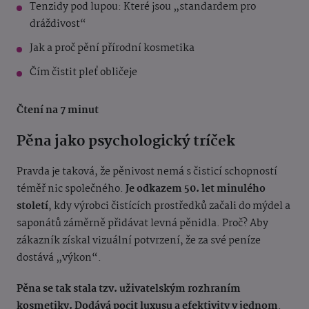
Tenzidy pod lupou: Které jsou „standardem pro
dráždivost“
Jak a proč pění přírodní kosmetika
Čím čistit pleť obličeje
Čtení na 7 minut
Pěna jako psychologický tríček
Pravda je taková, že pěnivost nemá s čisticí schopností
téměř nic společného.
Je odkazem 50. let minulého
století
, kdy výrobci čistících prostředků začali do mýdel a
saponátů záměrně přidávat levná pěnidla. Proč? Aby
zákazník získal vizuální potvrzení, že za své peníze
dostává „výkon“.
Pěna se tak stala tzv. uživatelským rozhraním
kosmetiky. Dodává pocit luxusu a efektivity v jednom
.