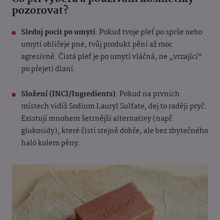
pozorovat?
Sleduj pocit po umytí
: Pokud tvoje pleť po sprše nebo
umytí obličeje pne, tvůj produkt pění až moc
agresivně. Čistá pleť je po umytí vláčná, ne „vrzající“
po přejetí dlaní.
Složení (INCI/Ingredients)
: Pokud na prvních
místech vidíš Sodium Lauryl Sulfate, dej to raději pryč.
Existují mnohem šetrnější alternativy (např.
glukosidy), které čistí stejně dobře, ale bez zbytečného
haló kolem pěny.