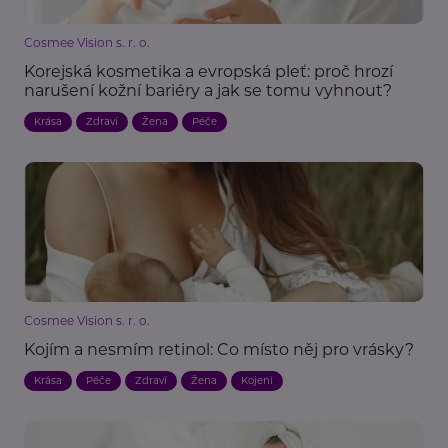
Cosmee Vision s. r. o.
Korejská kosmetika a evropská pleť: proč hrozí
narušení kožní bariéry a jak se tomu vyhnout?
Krása
Zdraví
Žena
Péče
Cosmee Vision s. r. o.
Kojím a nesmím retinol: Co místo něj pro vrásky?
Krása
Péče
Zdraví
Žena
Kojení