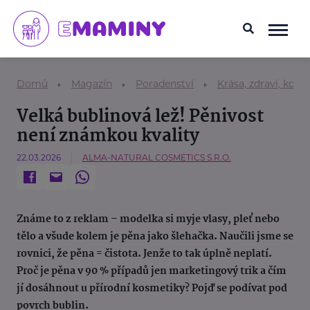
Domů
Magazín
Poradenství
Krása, zdraví, kosm
Velká bublinová lež! Pěnivost
není známkou kvality
22.03.2026
ALMA-NATURAL COSMETICS S.R.O.
Známe to z reklam – modelka si myje vlasy, pleť nebo
tělo a všude kolem je pěna jako šlehačka. Naučili jsme se
rovnici, že pěna = čistota. Jenže to tak úplně neplatí.
Proč je pěna v 90 % případů jen marketingový trik a čím
jí dosáhnout u přírodní kosmetiky? Pojď se podívat pod
povrch bublin.