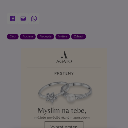
Děti
Rodina
Recepty
Výživa
Zdraví