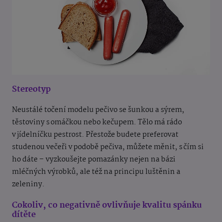
Stereotyp
Neustálé točení modelu pečivo se šunkou a sýrem,
těstoviny s omáčkou nebo kečupem. Tělo má rádo
v jídelníčku pestrost. Přestože budete preferovat
studenou večeři v podobě pečiva, můžete měnit, s čím si
ho dáte – vyzkoušejte pomazánky nejen na bázi
mléčných výrobků, ale též na principu luštěnin a
zeleniny.
Cokoliv, co negativně ovlivňuje kvalitu spánku
dítěte