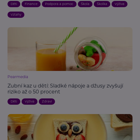
Děti
Finance
Podpora a pomoc
Škola
Školka
Výživa
Vztahy
Pearmedia
Zubní kaz u dětí: Sladké nápoje a džusy zvyšují
riziko až o 50 procent
Děti
Výživa
Zdraví