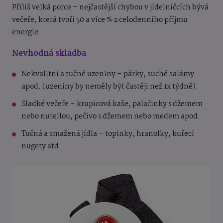
Příliš velká porce – nejčastější chybou v jídelníčcích bývá
večeře, která tvoří 50 a více % z celodenního příjmu
energie.
Nevhodná skladba
Nekvalitní a tučné uzeniny – párky, suché salámy
apod. (uzeniny by neměly být častěji než 1x týdně).
Sladké večeře – krupicová kaše, palačinky s džemem
nebo nutellou, pečivo s džemem nebo medem apod.
Tučná a smažená jídla – topinky, hranolky, kuřecí
nugety atd.