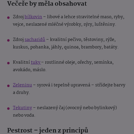
Večeře by měla obsahovat
Zdroj
bílkovin
– libové a lehce stravitelné maso, ryby,
vejce, neslazené mléčné výrobky, sýry, luštěniny.
Zdroj
sacharidů
– kvalitní pečivo, těstoviny, rýže,
kuskus, pohanka, jáhly, quinoa, brambory, batáty.
Kvalitní
tuky
– rostlinné oleje, ořechy, semínka,
avokádo, máslo.
Zeleninu
– syrová i tepelně upravená – střídejte barvy
a druhy.
Tekutiny
– neslazený čaj (ovocný nebo bylinkový)
nebo voda.
Pestrost – jeden z principů