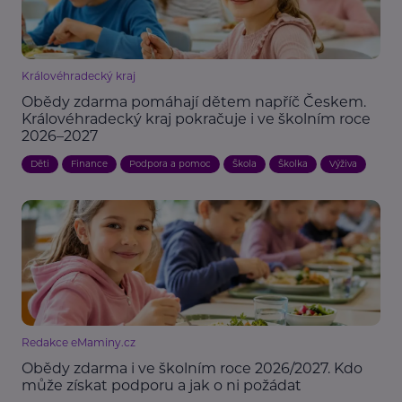
Královéhradecký kraj
Obědy zdarma pomáhají dětem napříč Českem.
Královéhradecký kraj pokračuje i ve školním roce
2026–2027
Děti
Finance
Podpora a pomoc
Škola
Školka
Výživa
Redakce eMaminy.cz
Obědy zdarma i ve školním roce 2026/2027. Kdo
může získat podporu a jak o ni požádat