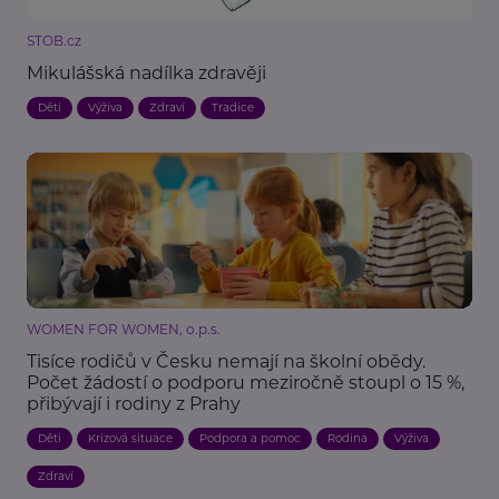
STOB.cz
Mikulášská nadílka zdravěji
Děti
Výživa
Zdraví
Tradice
WOMEN FOR WOMEN, o.p.s.
Tisíce rodičů v Česku nemají na školní obědy.
Počet žádostí o podporu meziročně stoupl o 15 %,
přibývají i rodiny z Prahy
Děti
Krizová situace
Podpora a pomoc
Rodina
Výživa
Zdraví