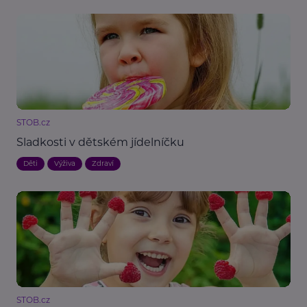
STOB.cz
Sladkosti v dětském jídelníčku
Děti
Výživa
Zdraví
STOB.cz