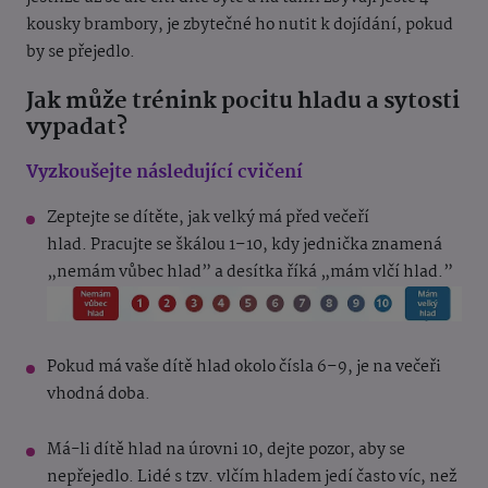
kousky brambory, je zbytečné ho nutit k dojídání, pokud
by se přejedlo.
Jak může trénink pocitu hladu a sytosti
vypadat?
Vyzkoušejte následující cvičení
Zeptejte se dítěte, jak velký má před večeří
hlad. Pracujte se škálou 1–10, kdy jednička znamená
„nemám vůbec hlad” a desítka říká „mám vlčí hlad.”
Pokud má vaše dítě hlad okolo čísla 6–9, je na večeři
vhodná doba.
Má-li dítě hlad na úrovni 10, dejte pozor, aby se
nepřejedlo. Lidé s tzv. vlčím hladem jedí často víc, než