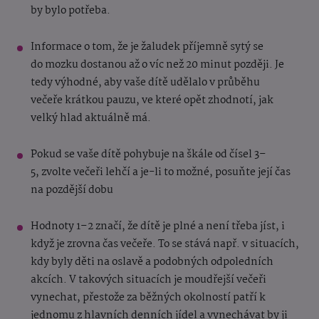
by bylo potřeba.
Informace o tom, že je žaludek příjemně sytý se
do mozku dostanou až o víc než 20 minut později. Je
tedy výhodné, aby vaše dítě udělalo v průběhu
večeře krátkou pauzu, ve které opět zhodnotí, jak
velký hlad aktuálně má.
Pokud se vaše dítě pohybuje na škále od čísel 3–
5, zvolte večeři lehčí a je-li to možné, posuňte její čas
na pozdější dobu
Hodnoty 1–2 značí, že dítě je plné a není třeba jíst, i
když je zrovna čas večeře. To se stává např. v situacích,
kdy byly děti na oslavě a podobných odpoledních
akcích. V takových situacích je moudřejší večeři
vynechat, přestože za běžných okolností patří k
jednomu z hlavních denních jídel a vynechávat by ji