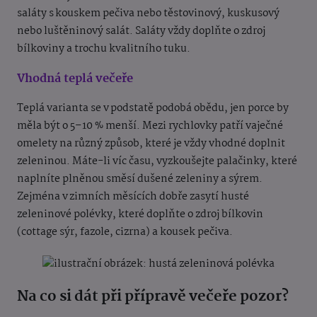
saláty s kouskem pečiva nebo těstovinový, kuskusový
nebo luštěninový salát. Saláty vždy doplňte o zdroj
bílkoviny a trochu kvalitního tuku.
Vhodná teplá večeře
Teplá varianta se v podstatě podobá obědu, jen porce by
měla být o 5–10 % menší. Mezi rychlovky patří vaječné
omelety na různý způsob, které je vždy vhodné doplnit
zeleninou. Máte-li víc času, vyzkoušejte palačinky, které
naplníte plněnou směsí dušené zeleniny a sýrem.
Zejména v zimních měsících dobře zasytí husté
zeleninové polévky, které doplňte o zdroj bílkovin
(cottage sýr, fazole, cizrna) a kousek pečiva.
Na co si dát při přípravě večeře pozor?