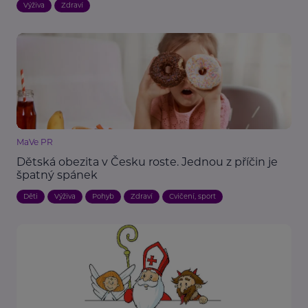
Výživa
Zdraví
MaVe PR
Dětská obezita v Česku roste. Jednou z příčin je
špatný spánek
Děti
Výživa
Pohyb
Zdraví
Cvičení, sport