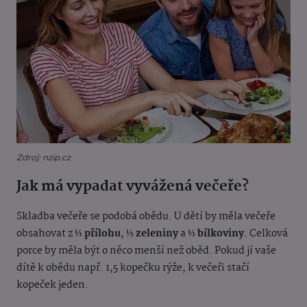
Zdroj: nzip.cz
Jak má vypadat vyvážená večeře?
Skladba večeře se podobá obědu. U dětí by měla večeře
obsahovat z
⅓ přílohu
,
⅓ zeleniny
a
⅓ bílkoviny
. Celková
porce by měla být o něco menší než oběd. Pokud jí vaše
dítě k obědu např. 1,5 kopečku rýže, k večeři stačí
kopeček jeden.