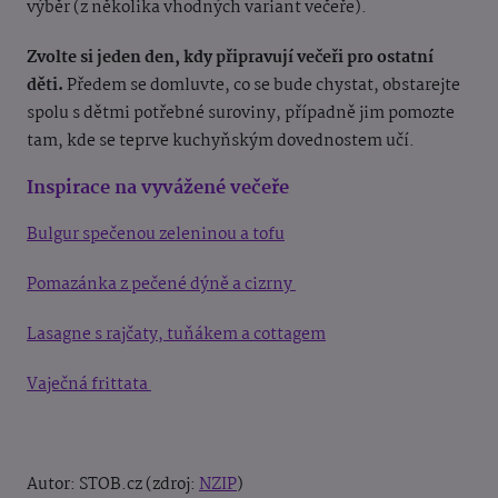
výběr (z několika vhodných variant večeře).
Zvolte si jeden den, kdy připravují večeři pro ostatní
děti.
Předem se domluvte, co se bude chystat, obstarejte
spolu s dětmi potřebné suroviny, případně jim pomozte
tam, kde se teprve kuchyňským dovednostem učí.
Inspirace na vyvážené večeře
Bulgur spečenou zeleninou a tofu
Pomazánka z pečené dýně a cizrny
Lasagne s rajčaty, tuňákem a cottagem
Vaječná frittata
Autor: STOB.cz (zdroj:
NZIP
)