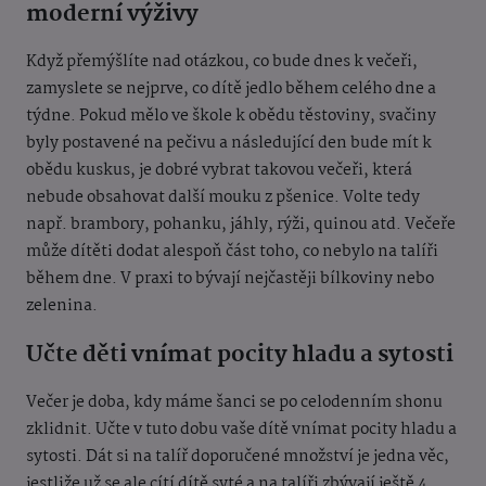
moderní výživy
Když přemýšlíte nad otázkou, co bude dnes k večeři,
zamyslete se nejprve, co dítě jedlo během celého dne a
týdne. Pokud mělo ve škole k obědu těstoviny, svačiny
byly postavené na pečivu a následující den bude mít k
obědu kuskus, je dobré vybrat takovou večeři, která
nebude obsahovat další mouku z pšenice. Volte tedy
např. brambory, pohanku, jáhly, rýži, quinou atd. Večeře
může dítěti dodat alespoň část toho, co nebylo na talíři
během dne. V praxi to bývají nejčastěji bílkoviny nebo
zelenina.
Učte děti vnímat pocity hladu a sytosti
Večer je doba, kdy máme šanci se po celodenním shonu
zklidnit. Učte v tuto dobu vaše dítě vnímat pocity hladu a
sytosti. Dát si na talíř doporučené množství je jedna věc,
jestliže už se ale cítí dítě syté a na talíři zbývají ještě 4