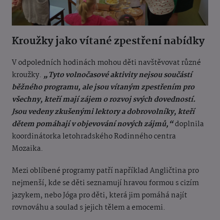
Kroužky jako vítané zpestření nabídky
V odpoledních hodinách mohou děti navštěvovat různé
kroužky.
„Tyto volnočasové aktivity nejsou součástí
běžného programu, ale jsou vítaným zpestřením pro
všechny, kteří mají zájem o rozvoj svých dovedností.
Jsou vedeny zkušenými lektory a dobrovolníky, kteří
dětem pomáhají v objevování nových zájmů,“
doplnila
koordinátorka letohradského Rodinného centra
Mozaika.
Mezi oblíbené programy patří například Angličtina pro
nejmenší, kde se děti seznamují hravou formou s cizím
jazykem, nebo Jóga pro děti, která jim pomáhá najít
rovnováhu a soulad s jejich tělem a emocemi.