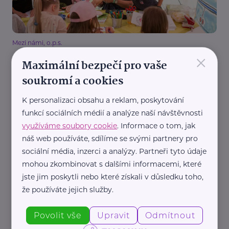
Mezi námi, o.p.s.
×
Co mohou děti získat od babiček a dědečků?
Maximální bezpečí pro vaše
Výstava na Staroměstském náměstí připomíná
sílu mezigeneračních vztahů
soukromí a cookies
Aktivity
Babička a děda
Děti
Výchova dětí
Vztahy
K personalizaci obsahu a reklam, poskytování
Zábava
funkcí sociálních médií a analýze naší návštěvnosti
využíváme soubory cookie
. Informace o tom, jak
náš web používáte, sdílíme se svými partnery pro
sociální média, inzerci a analýzy. Partneři tyto údaje
mohou zkombinovat s dalšími informacemi, které
jste jim poskytli nebo které získali v důsledku toho,
že používáte jejich služby.
Městská správa sociálních služeb v Mostě - příspěvková organizace
Povolit vše
Upravit
Odmítnout
Když pečujete o rodiče nebo prarodiče: Nové