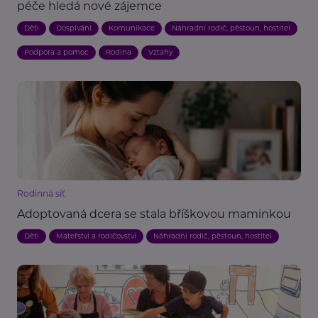
péče hledá nové zájemce
Děti
Dospívání
Komunikace
Náhradní rodič, pěstoun, hostitel
Podpora a pomoc
Rodina
Vztahy
Rodinná síť
Adoptovaná dcera se stala bříškovou maminkou
Děti
Mateřství a rodičovství
Náhradní rodič, pěstoun, hostitel