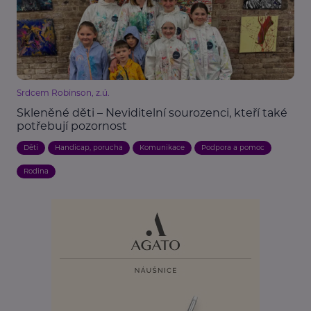
Srdcem Robinson, z.ú.
Skleněné děti – Neviditelní sourozenci, kteří také
potřebují pozornost
Děti
Handicap, porucha
Komunikace
Podpora a pomoc
Rodina