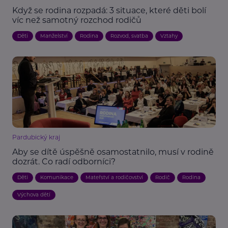
Když se rodina rozpadá: 3 situace, které děti bolí
víc než samotný rozchod rodičů
Děti
Manželství
Rodina
Rozvod, svatba
Vztahy
Pardubický kraj
Aby se dítě úspěšně osamostatnilo, musí v rodině
dozrát. Co radí odborníci?
Děti
Komunikace
Mateřství a rodičovství
Rodič
Rodina
Výchova dětí