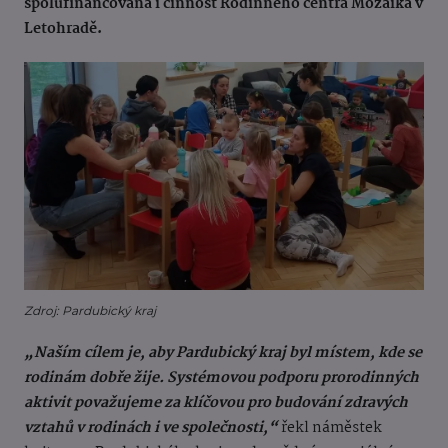
spolufinancována i činnost Rodinného centra Mozaika v
Letohradě.
Zdroj: Pardubický kraj
„Naším cílem je, aby Pardubický kraj byl místem, kde se
rodinám dobře žije. Systémovou podporu prorodinných
aktivit považujeme za klíčovou pro budování zdravých
vztahů v rodinách i ve společnosti,“
řekl náměstek