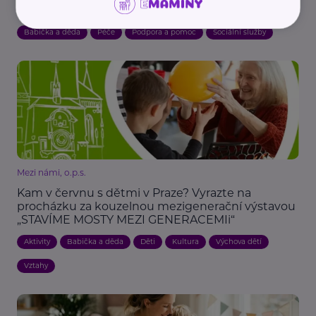
centrum pomůže rodinám zvládnout domácí péči
Babička a děda
Péče
Podpora a pomoc
Sociální služby
Mezi námi, o.p.s.
Kam v červnu s dětmi v Praze? Vyrazte na
procházku za kouzelnou mezigenerační výstavou
„STAVÍME MOSTY MEZI GENERACEMIi“
Aktivity
Babička a děda
Děti
Kultura
Výchova dětí
Vztahy