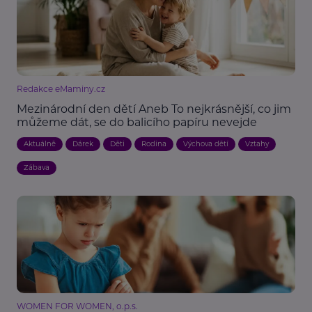
Redakce eMaminy.cz
Mezinárodní den dětí Aneb To nejkrásnější, co jim
můžeme dát, se do balicího papíru nevejde
Aktuálně
Dárek
Děti
Rodina
Výchova dětí
Vztahy
Zábava
WOMEN FOR WOMEN, o.p.s.