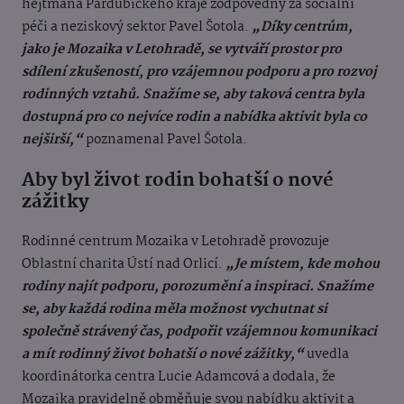
hejtmana Pardubického kraje zodpovědný za sociální
péči a neziskový sektor Pavel Šotola.
„Díky centrům,
jako je Mozaika v Letohradě, se vytváří prostor pro
sdílení zkušeností, pro vzájemnou podporu a pro rozvoj
rodinných vztahů. Snažíme se, aby taková centra byla
dostupná pro co nejvíce rodin a nabídka aktivit byla co
nejširší,“
poznamenal Pavel Šotola.
Aby byl život rodin bohatší o nové
zážitky
Rodinné centrum Mozaika v Letohradě provozuje
Oblastní charita Ústí nad Orlicí.
„Je místem, kde mohou
rodiny najít podporu, porozumění a inspiraci. Snažíme
se, aby každá rodina měla možnost vychutnat si
společně strávený čas, podpořit vzájemnou komunikaci
a mít rodinný život bohatší o nové zážitky,“
uvedla
koordinátorka centra Lucie Adamcová a dodala, že
Mozaika pravidelně obměňuje svou nabídku aktivit a