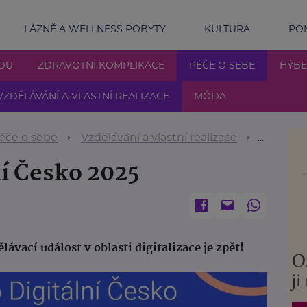
LÁZNĚ A WELLNESS POBYTY
KULTURA
POM
DU
ZDRAVOTNÍ KOMPLIKACE
PÉČE O SEBE
HÝBE
VZDĚLÁVÁNÍ A VLASTNÍ REALIZACE
MÓDA
éče o sebe
Vzdělávání a vlastní realizace
Týden pr
ní Česko 2025
lávací událost v oblasti digitalizace je zpět!