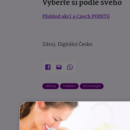
Vyberte si podle svého
Přehled akcí a Czech POINTů
Zdroj: Digitální Česko
Aktivity
Vzdělání
Technologie
Další články