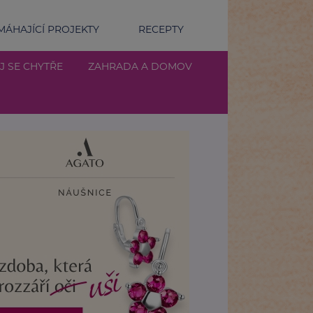
ÁHAJÍCÍ PROJEKTY
RECEPTY
J SE CHYTŘE
ZAHRADA A DOMOV
o Digitální Česko 2025