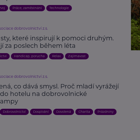
zvoj
Práce, zaměstnání
Technologie
ociace dobrovolnictví z.s.
ty, které inspirují k pomoci druhým.
jí za poslech během léta
ictví
Handicap, porucha
Relax
Zajímavost
ociace dobrovolnictví z.s.
ná, co dává smysl. Proč mladí vyrážejí
 do hotelu na dobrovolnické
campy
Dobrovolnictví
Dospívání
Dovolená
Charita
Prázdniny