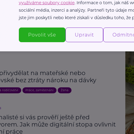
využíváme soubory cookie
. Informace o tom, jak náš w
áva sociálního zabezpečení
sociální média, inzerci a analýzy. Partneři tyto údaje
vydala nového průvodce pro OSVČ.
jste jim poskytli nebo které získali v důsledku toho, že p
ajícím podnikatelům usnadní orientaci
iálním zabezpečení
Povolit vše
Upravit
Odmítn
a
Práce, zaměstnání
Vzdělání
 přivydělat na mateřské nebo
ovské bez ztráty nároku na dávky
a rodičovství
Práce, zaměstnání
Žena
a
alisté si vás prověří ještě před
rem. Jak může digitální stopa ovlivnit
ní práce