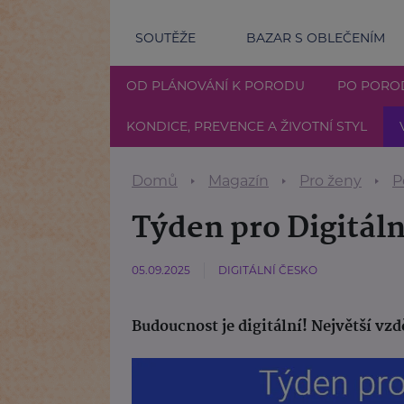
SOUTĚŽE
BAZAR S OBLEČENÍM
OD PLÁNOVÁNÍ K PORODU
PO PORO
KONDICE, PREVENCE A ŽIVOTNÍ STYL
Domů
Magazín
Pro ženy
P
Týden pro Digitál
05.09.2025
DIGITÁLNÍ ČESKO
Budoucnost je digitální! Největší vzdě