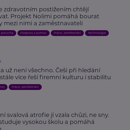
e zdravotním postižením chtějí
vat. Projekt Nolimi pomáhá bourat
y mezi nimi a zaměstnavateli
, porucha
Podpora a pomoc
Práce, zaměstnání
Technologie
a
a už není všechno. Češi při hledání
stále více řeší firemní kulturu i stabilitu
zvoj
Práce, zaměstnání
ní svalová atrofie jí vzala chůzi, ne sny.
studuje vysokou školu a pomáhá
m