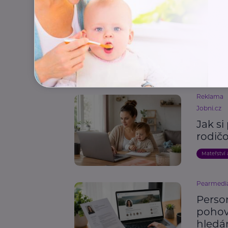
Česká spr
ČSSZ 
Začín
v soc
Legislativ
Reklama
Jobni.cz
Jak si
rodič
Mateřství 
Pearmedi
Person
pohovo
hledá