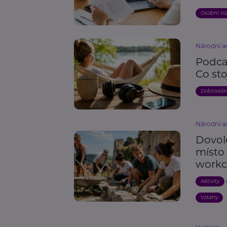
Osobní ro
Národní as
Podcas
Co sto
Dobrovoln
Národní as
Dovole
místo
work
Aktivity
Vztahy