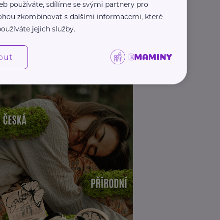
eb používáte, sdílíme se svými partnery pro
 mohou zkombinovat s dalšími informacemi, které
oužíváte jejich služby.
out