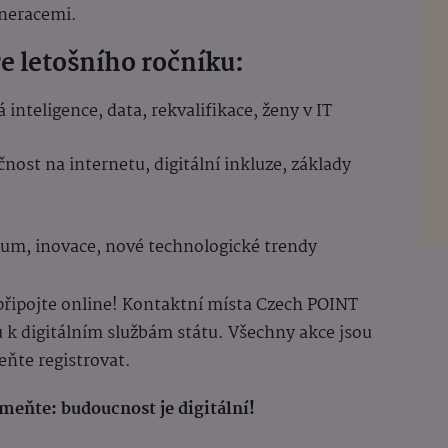
generacemi.
ře letošního ročníku:
 inteligence, data, rekvalifikace, ženy v IT
nost na internetu, digitální inkluze, základy
um, inovace, nové technologické trendy
 připojte online! Kontaktní místa Czech POINT
k digitálním službám státu. Všechny akce jsou
eňte registrovat.
omeňte: budoucnost je digitální!