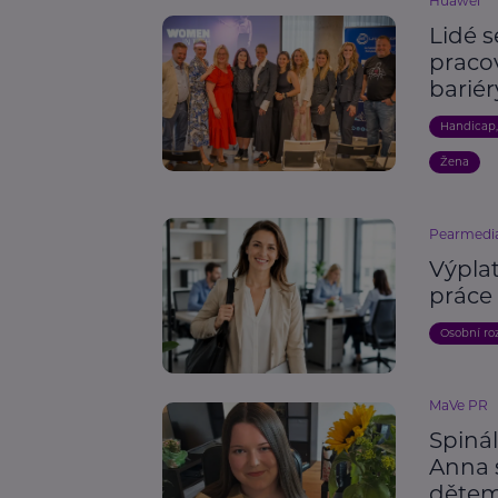
Huawei
Lidé s
praco
bariér
Handicap
Žena
Pearmedi
Výplat
práce 
Osobní ro
MaVe PR
Spinál
Anna 
děte