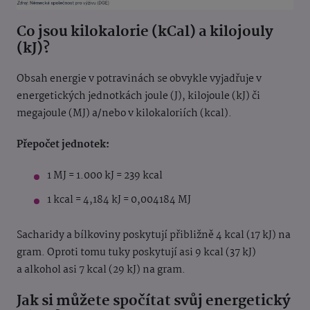
Co jsou kilokalorie (kCal) a kilojouly
(kJ)?
Obsah energie v potravinách se obvykle vyjadřuje v
energetických jednotkách joule (J), kilojoule (kJ) či
megajoule (MJ) a/nebo v kilokaloriích (kcal).
Přepočet jednotek:
1 MJ = 1.000 kJ = 239 kcal
1 kcal = 4,184 kJ = 0,004184 MJ
Sacharidy a bílkoviny poskytují přibližně 4 kcal (17 kJ) na
gram. Oproti tomu tuky poskytují asi 9 kcal (37 kJ)
a alkohol asi 7 kcal (29 kJ) na gram.
Jak si můžete spočítat svůj energetický