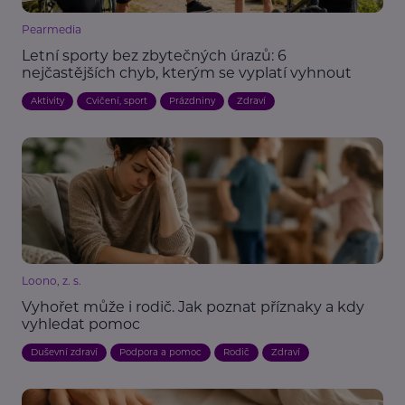
Pearmedia
Letní sporty bez zbytečných úrazů: 6
nejčastějších chyb, kterým se vyplatí vyhnout
Aktivity
Cvičení, sport
Prázdniny
Zdraví
Loono, z. s.
Vyhořet může i rodič. Jak poznat příznaky a kdy
vyhledat pomoc
Duševní zdraví
Podpora a pomoc
Rodič
Zdraví