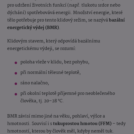
pro udržení životních funkcí (např. tlukotu srdce nebo
dýchání) spotřebovává energii. Množství energie, které
tělo potřebuje pro tento klidový režim, se nazývá
bazální
energetický výdej (BMR)
.
Klidovým stavem, který odpovídá bazálnímu
energetickému výdeji, se rozumí:
poloha vleže v klidu, bez pohybu,
při normální tělesné teplotě,
ráno nalačno,
při okolní teplotě příjemné pro neoblečeného
člověka, tj. 20–28 °C.
BMR závisí mimo jiné na věku, pohlaví, výšce a
hmotnosti. Souvisí i s
tukuprostou hmotou (FFM)
– tedy
hmotností, kterou by člověk měl, kdyby neměl tuk.