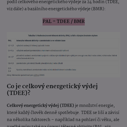
podíl celkového energetického výdeje za 24 hodin (TDEE,
viz dále) a bazálního energetického výdeje (BMR):
PAL = TDEE / BMR
Co je celkový energetický výdej
(TDEE)?
Celkový energetický výdej (TDEE)
je množství energie,
které každý člověk denně spotřebuje. TDEE se liší a závisí
na několika faktorech – například na pohlaví či věku, ale
z velké míry také na úrovni tělesné aktivity (PAL, viz