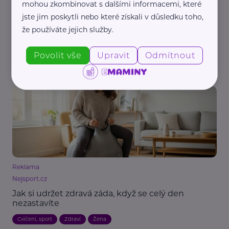
mohou zkombinovat s dalšími informacemi, které
jste jim poskytli nebo které získali v důsledku toho,
MaVe PR
že používáte jejich služby.
Jak přežít letní vedra? Sedm tipů, které ochrání
vaše srdce i zdraví
Povolit vše
Upravit
Odmítnout
Aktuálně
Bezpečnost
Zdraví
Reklama
Nejsport.cz
Jak si udržet zdravá záda, když se celý den
nezastavíte
Cvičení, sport
Zdraví
Žena