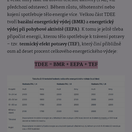
předchozí odstavec). Během růstu, těhotenství nebo
kojení spotřebuje tělo energie více. Velkou část TDEE
tvoří
bazální energetický výdej (BMR)
a
energetický
výdej při pohybové aktivitě (EEPA)
. K tomu je ještě třeba
připočíst energii, kterou tělo spotřebuje k trávení potravy
– tzv.
termický efekt potravy (TEF)
, který činí přibližně
osm až deset procent celkového energetického výdeje:
TDEE = BMR + EEPA + TEF