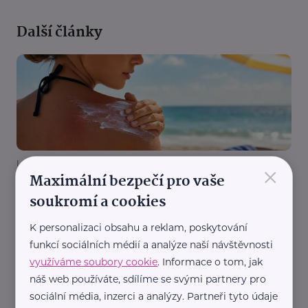
Další články
×
Loono, z. s.
Maximální bezpečí pro vaše
Vysoké SPF nestačí. Odborníci vysvětlují proč
soukromí a cookies
Aktuálně
Bezpečnost
Péče
Zdraví
K personalizaci obsahu a reklam, poskytování
funkcí sociálních médií a analýze naší návštěvnosti
využíváme soubory cookie
. Informace o tom, jak
náš web používáte, sdílíme se svými partnery pro
sociální média, inzerci a analýzy. Partneři tyto údaje