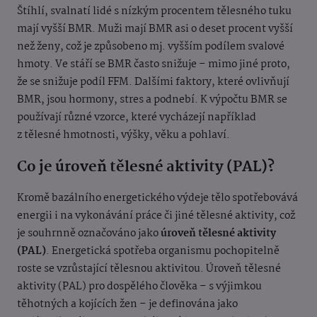
Štíhlí, svalnatí lidé s nízkým procentem tělesného tuku
mají vyšší BMR. Muži mají BMR asi o deset procent vyšší
než ženy, což je způsobeno mj. vyšším podílem svalové
hmoty. Ve stáří se BMR často snižuje – mimo jiné proto,
že se snižuje podíl FFM. Dalšími faktory, které ovlivňují
BMR, jsou hormony, stres a podnebí. K výpočtu BMR se
používají různé vzorce, které vycházejí například
z tělesné hmotnosti, výšky, věku a pohlaví.
Co je úroveň tělesné aktivity (PAL)?
Kromě bazálního energetického výdeje tělo spotřebovává
energii i na vykonávání práce či jiné tělesné aktivity, což
je souhrnně označováno jako
úroveň tělesné aktivity
(PAL)
. Energetická spotřeba organismu pochopitelně
roste se vzrůstající tělesnou aktivitou. Úroveň tělesné
aktivity (PAL) pro dospělého člověka – s výjimkou
těhotných a kojících žen – je definována jako