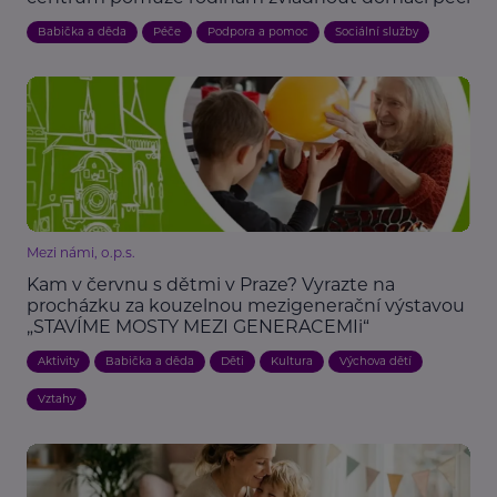
Babička a děda
Péče
Podpora a pomoc
Sociální služby
Mezi námi, o.p.s.
Kam v červnu s dětmi v Praze? Vyrazte na
procházku za kouzelnou mezigenerační výstavou
„STAVÍME MOSTY MEZI GENERACEMIi“
Aktivity
Babička a děda
Děti
Kultura
Výchova dětí
Vztahy