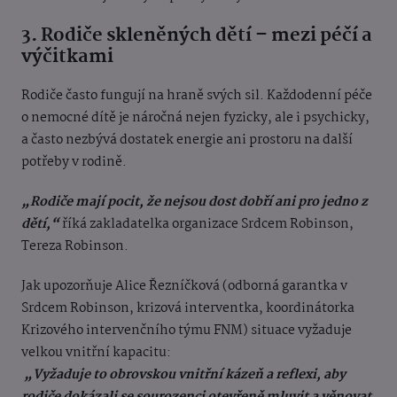
3
.
Rodiče skleněných dětí – mezi péčí a
výčitkami
Rodiče často fungují na hraně svých sil. Každodenní péče
o nemocné dítě je náročná nejen fyzicky, ale i psychicky,
a často nezbývá dostatek energie ani prostoru na další
potřeby v rodině.
„Rodiče mají pocit, že nejsou dost dobří ani pro jedno z
dětí,“
říká zakladatelka organizace Srdcem Robinson,
Tereza Robinson.
Jak upozorňuje Alice Řezníčková (
odborná garantka v
Srdcem Robinson, krizová interventka,
koordinátorka
Krizového intervenčního týmu FNM
)
situace vyžaduje
velkou vnitřní ka
pacitu:
„Vyžaduje to obrovskou vnitřní kázeň a reflexi, aby