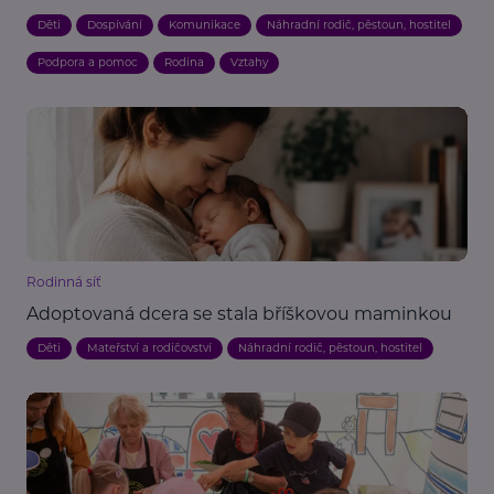
Děti
Dospívání
Komunikace
Náhradní rodič, pěstoun, hostitel
Podpora a pomoc
Rodina
Vztahy
Rodinná síť
Adoptovaná dcera se stala bříškovou maminkou
Děti
Mateřství a rodičovství
Náhradní rodič, pěstoun, hostitel