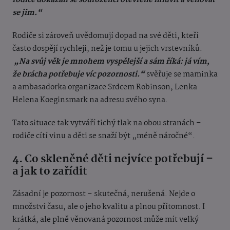
rodiče dokázali se sourozenci otevřeně mluvit a věnovat
se jim.“
Rodiče si zároveň uvědomují dopad na své děti, kteří
často dospějí rychleji, než je tomu u jejich vrstevníků.
„Na svůj věk je mnohem vyspělejší a sám říká: já vím,
že brácha potřebuje víc pozornosti.“
svěřuje se maminka
a ambasadorka organizace Srdcem Robinson, Lenka
Helena Koeginsmark na adresu svého syna.
Tato situace tak vytváří tichý tlak na obou stranách –
rodiče cítí vinu a děti se snaží být „méně náročné“.
4. Co skleněné děti nejvíce potřebují –
a jak to zařídit
Zásadní je pozornost – skutečná, nerušená. Nejde o
množství času, ale o jeho kvalitu a plnou přítomnost. I
krátká, ale plně věnovaná pozornost může mít velký