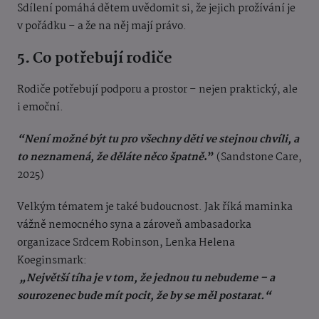
Sdílení pomáhá dětem uvědomit si, že jejich prožívání je
v pořádku – a že na něj mají právo.
5. Co potřebují rodiče
Rodiče potřebují podporu a prostor – nejen praktický, ale
i emoční.
“Není možné být tu pro všechny děti ve stejnou chvíli, a
to neznamená, že děláte něco špatně
.”
(Sandstone Care,
2025)
Velkým tématem je také budoucnost. Jak říká maminka
vážně nemocného syna a zároveň ambasadorka
organizace Srdcem Robinson, Lenka Helena
Koeginsmark:
„Největší tíha je v tom, že jednou tu nebudeme – a
sourozenec bude mít pocit, že by se měl postarat.“