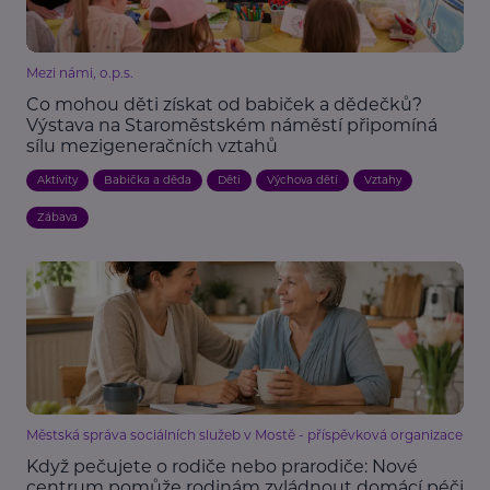
Mezi námi, o.p.s.
Co mohou děti získat od babiček a dědečků?
Výstava na Staroměstském náměstí připomíná
sílu mezigeneračních vztahů
Aktivity
Babička a děda
Děti
Výchova dětí
Vztahy
Zábava
Městská správa sociálních služeb v Mostě - příspěvková organizace
Když pečujete o rodiče nebo prarodiče: Nové
centrum pomůže rodinám zvládnout domácí péči