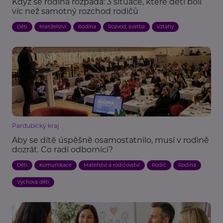
Když se rodina rozpadá: 3 situace, které děti bolí
víc než samotný rozchod rodičů
Děti
Manželství
Rodina
Rozvod, svatba
Vztahy
Pardubický kraj
Aby se dítě úspěšně osamostatnilo, musí v rodině
dozrát. Co radí odborníci?
Děti
Komunikace
Mateřství a rodičovství
Rodič
Rodina
Výchova dětí