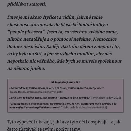
přidělávat starosti.
Dnes je mi skoro čtyřicet a vidím, jak mě tahle
zkušenost zformovala do klasické hodné holky a
"people pleasera". Jsem ta, co všechno zvládne sama,
nikoho nezatěžuje a o pomoc si neřekne. Nemocnice
dodnes nesnáším. Raději vlastním dětem zalepím i to,
co by bylo na šití, a jen se v duchu modlím, aby nás
nepotkalo nic vážného, kde bych se musela spolehnout
na někoho jiného.
Tyto výpovědi ukazují, jak brzy tyto děti dospívají – a jak
často zůstávají se svými pocity samy.