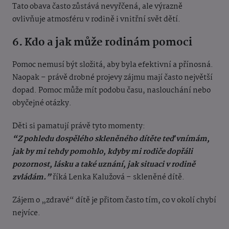
Tato obava často zůstává nevyřčená, ale výrazně
ovlivňuje atmosféru v rodině i vnitřní svět dětí.
6. Kdo a jak může rodinám pomoci
Pomoc nemusí být složitá, aby byla efektivní a přínosná.
Naopak – právě drobné projevy zájmu mají často největší
dopad. Pomoc může mít podobu času, naslouchání nebo
obyčejné otázky.
Děti si pamatují právě tyto momenty:
“Z pohledu dospělého skleněného dítěte teď vnímám,
jak by mi tehdy pomohlo, kdyby mi rodiče dopřáli
pozornost, lásku a také uznání, jak situaci v rodině
zvládám.”
říká Lenka Kalužová – skleněné dítě.
Zájem o „zdravé“ dítě je přitom často tím, co v okolí chybí
nejvíce.