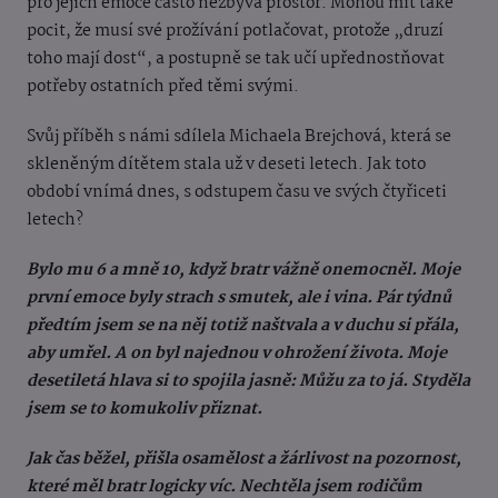
pro jejich emoce často nezbývá prostor. Mohou mít také
pocit, že musí své prožívání potlačovat, protože „druzí
toho mají dost“, a postupně se tak učí upřednostňovat
potřeby ostatních před těmi svými.
Svůj příběh s námi sdílela Michaela Brejchová, která se
skleněným dítětem stala už v deseti letech. Jak toto
období vnímá dnes, s odstupem času ve svých čtyřiceti
letech?
Bylo mu 6 a mně 10, když bratr vážně onemocněl. Moje
první emoce byly strach s smutek, ale i vina. Pár týdnů
předtím jsem se na něj totiž naštvala a v duchu si přála,
aby umřel. A on byl najednou v ohrožení života. Moje
desetiletá hlava si to spojila jasně: Můžu za to já. Styděla
jsem se to komukoliv přiznat.
Jak čas běžel, přišla osamělost a žárlivost na pozornost,
které měl bratr logicky víc. Nechtěla jsem rodičům