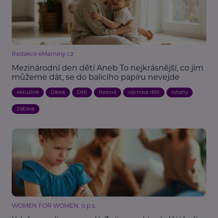
Redakce eMaminy.cz
Mezinárodní den dětí Aneb To nejkrásnější, co jim
můžeme dát, se do balicího papíru nevejde
Aktuálně
Dárek
Děti
Rodina
Výchova dětí
Vztahy
Zábava
WOMEN FOR WOMEN, o.p.s.