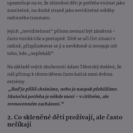
upozorňuje na to, že skleněné děti je potřeba vnímat jako
zranitelné, na druhé straně jako neviditelné svědky
rodinného traumatu.
Jejich „neviditelnost“ přitom nemusí být záměrná –
často vzniká tiše a postupně. Dítě se učí číst situaci v
rodině, přizpůsobovat se jí a nevědomě si osvojuje roli
toho, kdo „nepřekáží“.
Na základě svých zkušeností Adam Táborský dodává, že
náš přístup k těmto dětem často kolísá mezi dvěma
extrémy:
„Buď je příliš chráníme, nebo je naopak přehlížíme.
Skutečná potřeba je někde mezi – v citlivém, ale
rovnocenném zacházení.“
2. Co skleněné děti prožívají, ale často
neříkají