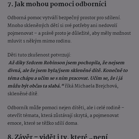
7. Jak mohou pomoci odborníci
Odborná pomoc vytváří bezpečný prostor pro sdílení.
Mnoho skleněných dětí si své potřeby ani nedovolí
pojmenovat – a právě proto je důležité, aby měly možnost
mluvit s někým mimo rodinu.
Děti tuto zkušenost potvrzují:
Až díky Srdcem Robinson jsem pochopila, že nejsem
divná, ale že jsem byla/jsem skleněné dítě. Konečně to
téma chápu a učím se s ním pracovat. Učím se, že i já
můžu být občas ta slabá.“
říká Michaela Brejchová,
skleněné dítě.
Odborník může pomoci nejen dítěti, ale i celé rodině –
otevřít témata, která zůstávají skrytá, a pojmenovat
emoce, které se těžko sdílí doma.
8. Závěr – vidět i ty, které „není