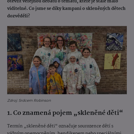
otevřít veřejnou debatu o tématu, které je stále málo
viditelné. Co jsme se díky kampani o skleněných dětech
dozvěděli?
Zdroj: Srdcem Robinson
1. Co znamená pojem „skleněné děti“
Termín „skleněné děti“ označuje sourozence dětí s
vážným onemocněním, hendikepem nebo speciálními