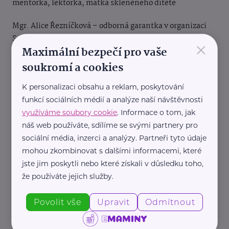
mentorka, lektorka, matka skleněného dítěte
Mgr. Alice Řezníčková – odborná
garantka v organizaci
Srdcem Robinson, krizová interventka, koordinátorka
×
Maximální bezpečí pro vaše
Krizového intervenčního týmu FNM
soukromí a cookies
Mgr. et Mgr. Adam Táborský, Ph.D.-
odborný garant,
psycholog, psychoterapeut
K personalizaci obsahu a reklam, poskytování
funkcí sociálních médií a analýze naší návštěvnosti
Psychology Today (2025):
I Was a Glass Child
využíváme soubory cookie
. Informace o tom, jak
náš web používáte, sdílíme se svými partnery pro
Sandstone Care, 2025
sociální média, inzerci a analýzy. Partneři tyto údaje
mohou zkombinovat s dalšími informacemi, které
jste jim poskytli nebo které získali v důsledku toho,
že používáte jejich služby.
Povolit vše
Upravit
Odmítnout
Děti
Handicap, porucha
Komunikace
Podpora a pomoc
Rodina