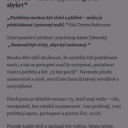
slyšet“
„Problémy mohou být tiché a plíživé – může je
přehlédnout i pozorný rodič,“
říká Tereza Robinson.
Silné poselství přidává i psycholog Adam Táborský:
„Nemusíš být tichý, abys byl milovaný.“
Mnoho dětí sdílí zkušenost, že nechtěly být problémem
navíc, a tak se postupně naučily ustupovat, potlačovat
vlastní potřeby a být „ty bez potíží“. Navenek působí
samostatně a silně, uvnitř ale často zůstávají neviděné a
nevyslyšené.
Právě proto je důležité vnímat i ty, kteří stojí vedle – tiše,
nenápadně, bez nároků na pozornost. I oni prožívají, i oni
potřebují oporu, pochopení a prostor říct, co cítí.
Protože každé dítě si zaslouží být viděno. Nejen tehdy,