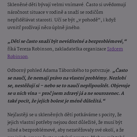
Skleněné děti bývají velmi vnímavé. Často si uvědomují
náročnost situace v rodině a snaží se rodičům
nepřidělávat starosti. Učí se být „v pohodě“, i když
uvnitř prožívají něco úplně jiného.
„Děti se často snaží být neviditelné a bezproblémové,“
říká Tereza Robinson, zakladatelka organizace
Srdcem
Robinson
.
Odborný pohled Adama Táborského to potvrzuje.
„Často
se naučí, že nemají právo na vlastní problémy. Nezlobí
se, nestěžují si – nebo se to naučí nepřipouštět. Objevuje
se u nich vina – proč jsem zdravý já a ne sourozenec. A
také pocit, že jejich bolest je méně důležitá.“
Nejčastěji se u skleněných dětí potkáváme s pocity, že
jejich vlastní potřeby nejsou dost důležité, že musí být
silné a bezproblémové, aby nezatěžovaly své okolí, a že