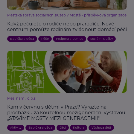
Městská správa sociálních služeb v Mostě - příspěvková organizace
Když pečujete o rodiče nebo prarodiče: Nové
centrum pomůže rodinám zvládnout domácí péči
Babička a děda
Péče
Podpora a pomoc
Sociální služby
Mezi námi, o.p.s.
Kam v červnu s dětmi v Praze? Vyrazte na
procházku za kouzelnou mezigenerační výstavou
„STAVÍME MOSTY MEZI GENERACEMIi“
Aktivity
Babička a děda
Děti
Kultura
Výchova dětí