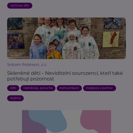
Výchova dětí
Srdcem Robinson, z.ú.
Skleněné děti – Neviditelní sourozenci, kteří také
potřebují pozornost
Děti
Handicap, porucha
Komunikace
Podpora a pomoc
Rodina