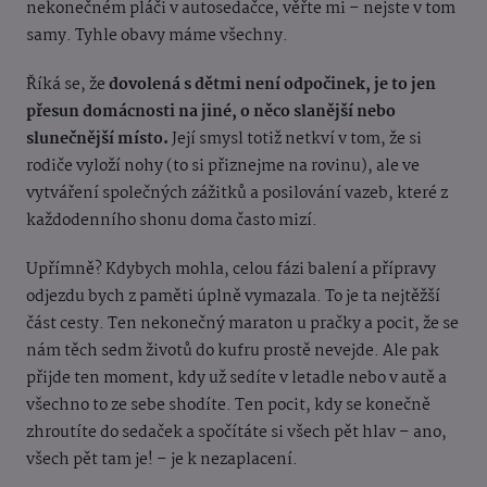
nekonečném pláči v autosedačce, věřte mi – nejste v tom
samy. Tyhle obavy máme všechny.
Říká se, že
dovolená s dětmi není odpočinek, je to jen
přesun domácnosti na jiné, o něco slanější nebo
slunečnější místo.
Její smysl totiž netkví v tom, že si
rodiče vyloží nohy (to si přiznejme na rovinu), ale ve
vytváření společných zážitků a posilování vazeb, které z
každodenního shonu doma často mizí.
Upřímně? Kdybych mohla, celou fázi balení a přípravy
odjezdu bych z paměti úplně vymazala. To je ta nejtěžší
část cesty. Ten nekonečný maraton u pračky a pocit, že se
nám těch sedm životů do kufru prostě nevejde. Ale pak
přijde ten moment, kdy už sedíte v letadle nebo v autě a
všechno to ze sebe shodíte. Ten pocit, kdy se konečně
zhroutíte do sedaček a spočítáte si všech pět hlav – ano,
všech pět tam je! – je k nezaplacení.