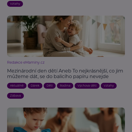
Vztahy
Redakce eMaminy.cz
Mezinárodní den dětí Aneb To nejkrásnější, co jim
můžeme dát, se do balicího papíru nevejde
Aktuálně
Dárek
Děti
Rodina
Výchova dětí
Vztahy
Zábava