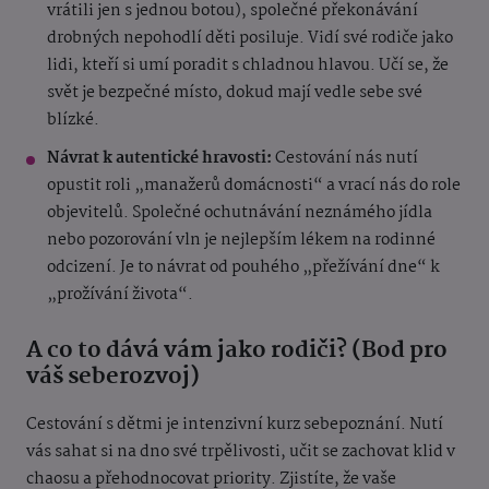
vrátili jen s jednou botou), společné překonávání
drobných nepohodlí děti posiluje. Vidí své rodiče jako
lidi, kteří si umí poradit s chladnou hlavou. Učí se, že
svět je bezpečné místo, dokud mají vedle sebe své
blízké.
Návrat k autentické hravosti:
Cestování nás nutí
opustit roli „manažerů domácnosti“ a vrací nás do role
objevitelů. Společné ochutnávání neznámého jídla
nebo pozorování vln je nejlepším lékem na rodinné
odcizení. Je to návrat od pouhého „přežívání dne“ k
„prožívání života“.
A co to dává vám jako rodiči? (Bod pro
váš seberozvoj)
Cestování s dětmi je intenzivní kurz sebepoznání. Nutí
vás sahat si na dno své trpělivosti, učit se zachovat klid v
chaosu a přehodnocovat priority. Zjistíte, že vaše