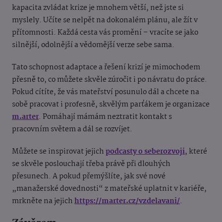
kapacita zvládat krize je mnohem větší, než jste si
myslely. Učíte se nelpět na dokonalém plánu, ale žít v
přítomnosti. Každá cesta vás promění – vracíte se jako
silnější, odolnější a vědomější verze sebe sama.
Tato schopnost adaptace a řešení krizí je mimochodem
přesně to, co můžete skvěle zúročit i po návratu do práce.
Pokud cítíte, že vás mateřství posunulo dál a chcete na
sobě pracovat i profesně, skvělým parťákem je organizace
m.arter
. Pomáhají mámám neztratit kontakt s
pracovním světem a dál se rozvíjet.
Můžete se inspirovat jejich
podcasty o seberozvoji
, které
se skvěle poslouchají třeba právě při dlouhých
přesunech. A pokud přemýšlíte, jak své nové
„manažerské dovednosti“ z mateřské uplatnit v kariéře,
mrkněte na jejich
https://marter.cz/vzdelavani/
.