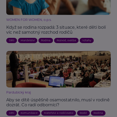
WOMEN FOR WOMEN, o.p.s.
Když se rodina rozpadá: 3 situace, které děti bolí
víc než samotný rozchod rodičů
Děti
Manželství
Rodina
Rozvod, svatba
Vztahy
Pardubický kraj
Aby se dítě úspěšně osamostatnilo, musí v rodině
dozrát. Co radí odborníci?
Děti
Komunikace
Mateřství a rodičovství
Rodič
Rodina