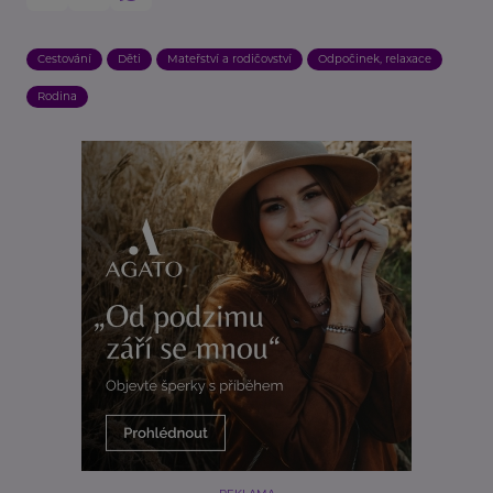
Cestování
Děti
Mateřství a rodičovství
Odpočinek, relaxace
Rodina