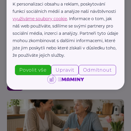
K personalizaci obsahu a reklam, poskytování
funkcí sociálních médií a analýze naší návštěvnosti
využíváme soubory cookie
. Informace o tom, jak
náš web používáte, sdílíme se svými partnery pro
sociální média, inzerci a analýzy. Partneři tyto údaje
mohou zkombinovat s dalšími informacemi, které
jste jim poskytli nebo které získali v důsledku toho,
Mezi námi, o.p.s.
že používáte jejich služby.
Co mohou děti získat od babiček a dědečků?
Výstava na Staroměstském náměstí připomíná
sílu mezigeneračních vztahů
Povolit vše
Upravit
Odmítnout
Aktivity
Babička a děda
Děti
Výchova dětí
Vztahy
Zábava