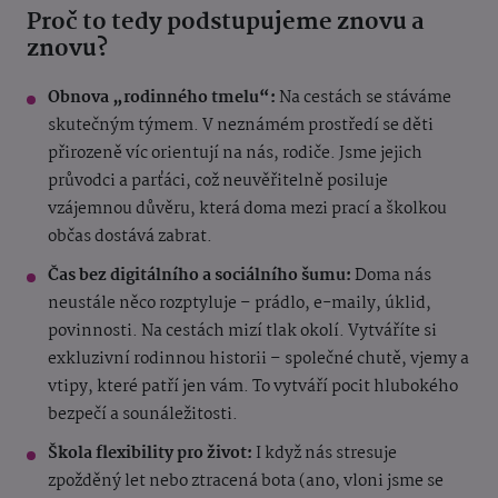
Proč to tedy podstupujeme znovu a
znovu?
Obnova „rodinného tmelu“:
Na cestách se stáváme
skutečným týmem. V neznámém prostředí se děti
přirozeně víc orientují na nás, rodiče. Jsme jejich
průvodci a parťáci, což neuvěřitelně posiluje
vzájemnou důvěru, která doma mezi prací a školkou
občas dostává zabrat.
Čas bez digitálního a sociálního šumu:
Doma nás
neustále něco rozptyluje – prádlo, e-maily, úklid,
povinnosti. Na cestách mizí tlak okolí. Vytváříte si
exkluzivní rodinnou historii – společné chutě, vjemy a
vtipy, které patří jen vám. To vytváří pocit hlubokého
bezpečí a sounáležitosti.
Škola flexibility pro život:
I když nás stresuje
zpožděný let nebo ztracená bota (ano, vloni jsme se