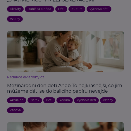
Aktivity
Babička a děda
Děti
Kultura
Výchova dětí
Vztahy
Redakce eMaminy.cz
Mezinárodní den dětí Aneb To nejkrásnější, co jim
můžeme dát, se do balicího papíru nevejde
Aktuálně
Dárek
Děti
Rodina
Výchova dětí
Vztahy
Zábava