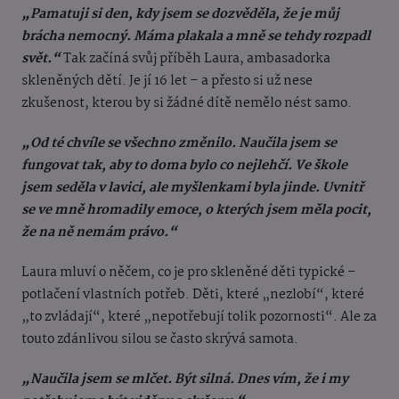
„Pamatuji si den, kdy jsem se dozvěděla, že je můj
brácha nemocný. Máma plakala a mně se tehdy rozpadl
svět.“
Tak začíná svůj příběh Laura, ambasadorka
skleněných dětí. Je jí 16 let – a přesto si už nese
zkušenost, kterou by si žádné dítě nemělo nést samo.
„Od té chvíle se všechno změnilo. Naučila jsem se
fungovat tak, aby to doma bylo co nejlehčí. Ve škole
jsem seděla v lavici, ale myšlenkami byla jinde. Uvnitř
se ve mně hromadily emoce, o kterých jsem měla pocit,
že na ně nemám právo.“
Laura mluví o něčem, co je pro skleněné děti typické –
potlačení vlastních potřeb. Děti, které „nezlobí“, které
„to zvládají“, které „nepotřebují tolik pozornosti“. Ale za
touto zdánlivou silou se často skrývá samota.
„Naučila jsem se mlčet. Být silná. Dnes vím, že i my