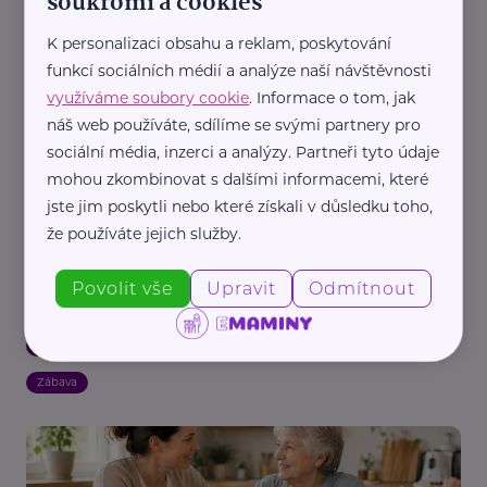
soukromí a cookies
Děti
Mateřství a rodičovství
Náhradní rodič, pěstoun, hostitel
K personalizaci obsahu a reklam, poskytování
funkcí sociálních médií a analýze naší návštěvnosti
využíváme soubory cookie
. Informace o tom, jak
náš web používáte, sdílíme se svými partnery pro
sociální média, inzerci a analýzy. Partneři tyto údaje
mohou zkombinovat s dalšími informacemi, které
jste jim poskytli nebo které získali v důsledku toho,
že používáte jejich služby.
Mezi námi, o.p.s.
Co mohou děti získat od babiček a dědečků?
Povolit vše
Upravit
Odmítnout
Výstava na Staroměstském náměstí připomíná
sílu mezigeneračních vztahů
Aktivity
Babička a děda
Děti
Výchova dětí
Vztahy
Zábava