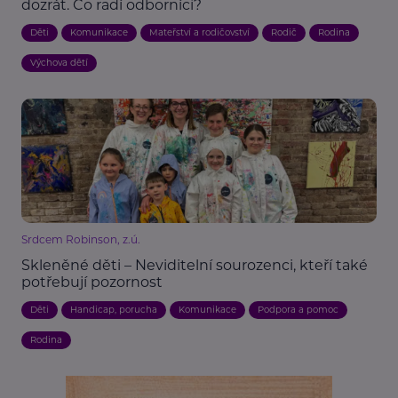
dozrát. Co radí odborníci?
Děti
Komunikace
Mateřství a rodičovství
Rodič
Rodina
Výchova dětí
Srdcem Robinson, z.ú.
Skleněné děti – Neviditelní sourozenci, kteří také
potřebují pozornost
Děti
Handicap, porucha
Komunikace
Podpora a pomoc
Rodina