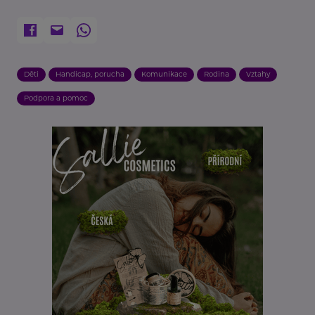
Děti
Handicap, porucha
Komunikace
Rodina
Vztahy
Podpora a pomoc