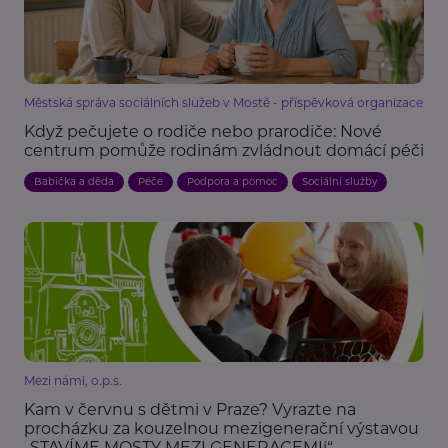
Městská správa sociálních služeb v Mostě - příspěvková organizace
Když pečujete o rodiče nebo prarodiče: Nové
centrum pomůže rodinám zvládnout domácí péči
Babička a děda
Péče
Podpora a pomoc
Sociální služby
Mezi námi, o.p.s.
Kam v červnu s dětmi v Praze? Vyrazte na
procházku za kouzelnou mezigenerační výstavou
„STAVÍME MOSTY MEZI GENERACEMIi“