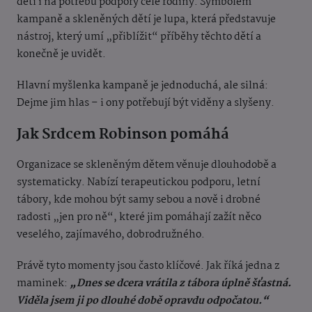
dětí i na potřebu podpory celé rodiny. Symbolem
kampaně a skleněných dětí je lupa, která představuje
nástroj, který umí „přiblížit“ příběhy těchto dětí a
konečně je uvidět.
Hlavní myšlenka kampaně je jednoduchá, ale silná:
Dejme jim hlas – i ony potřebují být viděny a slyšeny.
Jak Srdcem Robinson pomáhá
Organizace se skleněným dětem věnuje dlouhodobě a
systematicky. Nabízí terapeutickou podporu, letní
tábory, kde mohou být samy sebou a nově i drobné
radosti „jen pro ně“, které jim pomáhají zažít něco
veselého, zajímavého, dobrodružného.
Právě tyto momenty jsou často klíčové. Jak říká jedna z
maminek:
„Dnes se dcera vrátila z tábora úplně šťastná.
Viděla jsem ji po dlouhé době opravdu odpočatou.“