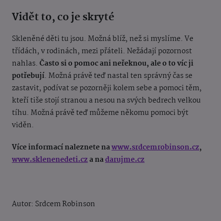
Vidět to, co je skryté
Skleněné děti tu jsou. Možná blíž, než si myslíme. Ve
třídách, v rodinách, mezi přáteli. Nežádají pozornost
nahlas.
Často si o pomoc ani neřeknou, ale o to víc ji
potřebují
. Možná právě teď nastal ten správný čas se
zastavit, podívat se pozorněji kolem sebe a pomoci těm,
kteří tiše stojí stranou a nesou na svých bedrech velkou
tíhu. Možná právě teď můžeme někomu pomoci být
viděn.
Více informací naleznete na
www.srdcemrobinson.cz
,
www.sklenenedeti.cz
a na
darujme.cz
Autor: Srdcem Robinson