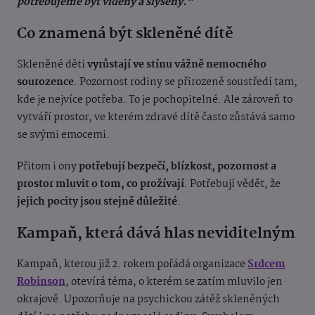
potřebujeme být viděny a slyšeny.“
Co znamená být skleněné dítě
Skleněné děti
vyrůstají ve stínu vážně nemocného
sourozence
. Pozornost rodiny se přirozeně soustředí tam,
kde je nejvíce potřeba. To je pochopitelné. Ale zároveň to
vytváří prostor, ve kterém zdravé dítě často zůstává samo
se svými emocemi.
Přitom i ony
potřebují bezpečí, blízkost, pozornost a
prostor mluvit o tom, co prožívají
. Potřebují vědět, že
jejich pocity jsou stejně důležité
.
Kampaň, která dává hlas neviditelným
Kampaň, kterou již 2. rokem pořádá organizace
Srdcem
Robinson
, otevírá téma, o kterém se zatím mluvilo jen
okrajově. Upozorňuje na psychickou zátěž skleněných