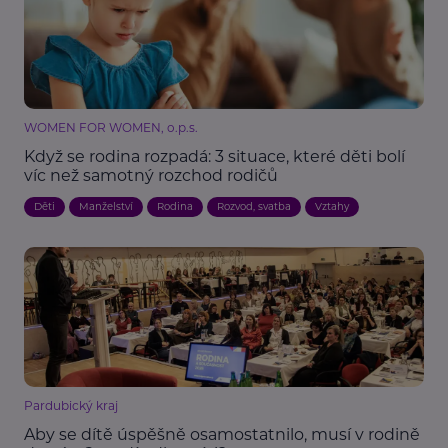
WOMEN FOR WOMEN, o.p.s.
Když se rodina rozpadá: 3 situace, které děti bolí
víc než samotný rozchod rodičů
Děti
Manželství
Rodina
Rozvod, svatba
Vztahy
Pardubický kraj
Aby se dítě úspěšně osamostatnilo, musí v rodině