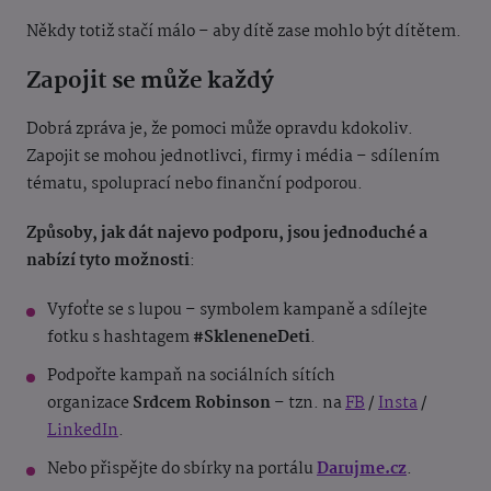
Někdy totiž stačí málo – aby dítě zase mohlo být dítětem.
Zapojit se může každý
Dobrá zpráva je, že pomoci může opravdu kdokoliv.
Zapojit se mohou jednotlivci, firmy i média – sdílením
tématu, spoluprací nebo finanční podporou.
Způsoby, jak dát najevo podporu, jsou jednoduché a
nabízí tyto možnosti
:
Vyfoťte se s lupou – symbolem kampaně a sdílejte
fotku s hashtagem
#SkleneneDeti
.
Podpořte kampaň na sociálních sítích
organizace
Srdcem Robinson
– tzn. na
FB
/
Insta
/
LinkedIn
.
Nebo přispějte do sbírky na portálu
Darujme.cz
.