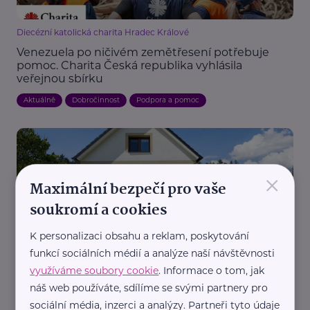
Diecézní katolická charita Hradec Králové
Venezuela po ničivém zemětřesení potřebuje
pomoc. Charita Česká republika vyhlásila
veřejnou sbírku
Aktuálně
Dobročinnost
Podpora a pomoc
×
Maximální bezpečí pro vaše
soukromí a cookies
K personalizaci obsahu a reklam, poskytování
Státní fond životního prostředí ČR
funkcí sociálních médií a analýze naší návštěvnosti
Chcete nižší účty za energie? Nová zelená
využíváme soubory cookie
. Informace o tom, jak
úsporám opět přijímá žádosti
náš web používáte, sdílíme se svými partnery pro
Aktuálně
Bydlení, domácnost
Dotace
Rodina
sociální média, inzerci a analýzy. Partneři tyto údaje