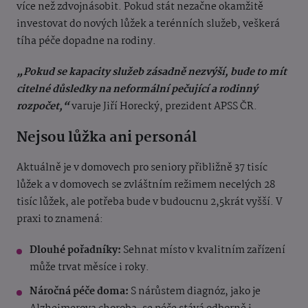
více než zdvojnásobit. Pokud stát nezačne okamžitě
investovat do nových lůžek a terénních služeb, veškerá
tíha péče dopadne na rodiny.
„Pokud se kapacity služeb zásadně nezvýší, bude to mít
citelné důsledky na neformální pečující a rodinný
rozpočet,“
varuje Jiří Horecký, prezident APSS ČR.
Nejsou lůžka ani personál
Aktuálně je v domovech pro seniory přibližně 37 tisíc
lůžek
a v domovech se zvláštním režimem necelých 28
tisíc lůžek
, ale potřeba bude v budoucnu 2,5krát vyšší. V
praxi to znamená:
Dlouhé pořadníky:
Sehnat místo v kvalitním zařízení
může trvat měsíce i roky.
Náročná péče doma:
S nárůstem diagnóz, jako je