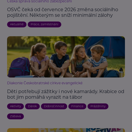
Česká správa sociálního zabezpečení
OSVČ čeká od července 2026 změna sociálního
pojištění. Některým se sníží minimální zálohy
Aktuálně
Práce, zaměstnání
Diakonie Českobratrské církve evangelické
Děti potřebují zážitky i nové kamarády. Krabice od
bot jim pomáhá vyrazit na tábor
Aktivity
Dárek
Dobročinnost
Finance
Prázdniny
Zábava