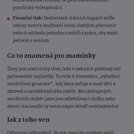
Alzheimerova choroba, se péče stává odborně i
psychicky vyčerpávající.
Finanční tlak:
Nedostatek státních kapacit může
rodiny nutit k využívání velmi drahých alternativ
nebo k odchodu jednoho z rodičů z práce, aby mohl
pečovat o seniora.
Co to znamená pro maminky
Ženy jsou statisticky těmi, kdo v rodinách přebírají roli
pečovatelek nejčastěji. To vede k fenoménu „vyhoření
sendvičové generace“, kdy žena pečuje o malé děti a
zároveň o nesoběstačného rodiče. Bez dostupných
sociálních služeb (jako jsou odlehčovací služby nebo
denní stacionáře) je tento nápor téměř nezvladatelný.
Jak z toho ven
Odborníci zdůrazňují, že stát musí do systému nalít