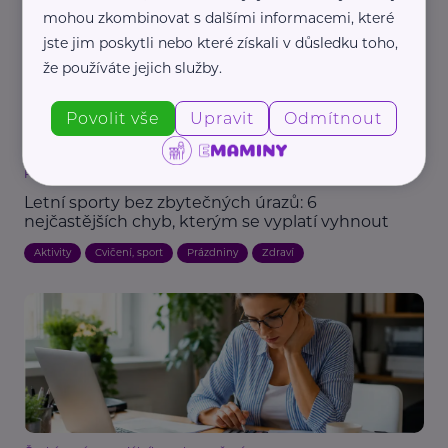
mohou zkombinovat s dalšími informacemi, které
jste jim poskytli nebo které získali v důsledku toho,
že používáte jejich služby.
Povolit vše
Upravit
Odmítnout
Pearmedia
Letní sporty bez zbytečných úrazů: 6
nejčastějších chyb, kterým se vyplatí vyhnout
Aktivity
Cvičení, sport
Prázdniny
Zdraví