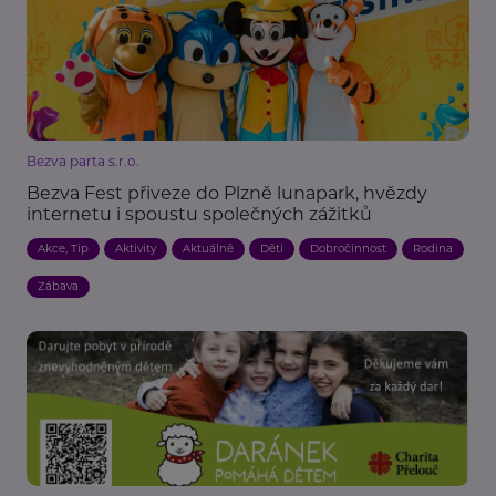
Bezva parta s.r.o.
Bezva Fest přiveze do Plzně lunapark, hvězdy
internetu i spoustu společných zážitků
Akce, Tip
Aktivity
Aktuálně
Děti
Dobročinnost
Rodina
Zábava