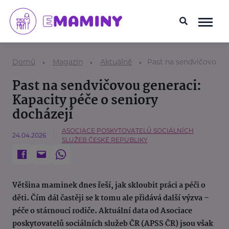
Domů
Magazín
Aktuálně
Past na sendvičovou ge
Past na sendvičovou generaci:
Kapacity péče o seniory
docházejí
ASOCIACE POSKYTOVATELŮ SOCIÁLNÍCH
24.04.2026
SLUŽEB ČESKÉ REPUBLIKY
Většina maminek dnes řeší, jak skloubit práci a péči o
děti. Čím dál častěji se k tomu ale přidává další výzva –
péče o stárnoucí rodiče. Aktuální data od Asociace
poskytovatelů sociálních služeb ČR (APSS ČR) jsou však