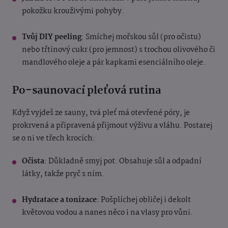
pokožku krouživými pohyby.
Tvůj DIY peeling
: Smíchej mořskou sůl (pro očistu)
nebo třtinový cukr (pro jemnost) s trochou olivového či
mandlového oleje a pár kapkami esenciálního oleje.
Po-saunovací pleťová rutina
Když vyjdeš ze sauny, tvá pleť má otevřené póry, je
prokrvená a připravená přijmout výživu a vláhu. Postarej
se o ni ve třech krocích:
Očista
: Důkladně smyj pot. Obsahuje sůl a odpadní
látky, takže pryč s ním.
Hydratace a tonizace
: Pošplíchej obličej i dekolt
květovou vodou a nanes něco i na vlasy pro vůni.