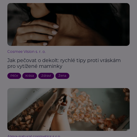
Cosmee Vision s. r. o.
Jak pečovat o dekolt: rychlé tipy proti vráskám
pro vytížené maminky
Péče
Krása
Zdraví
Žena
Alma-natural cosmetics s.r.o.