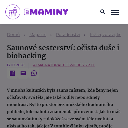
Domů
Magazín
Poradenství
Krása, zdraví, kosm
Saunové sesterství: očista duše i
biohacking
13.03.2026
ALMA-NATURAL COSMETICS S.R.O.
V mnoha kulturách byla sauna místem, kde ženy nejen
očisťovaly svá těla, ale také rodily nebo sdílely
moudrost. Byl to prostor bez mužského hodnotícího
pohledu, kde nahota znamenala přirozenost. Jak to máš
se saunováním ty – dokážeš se ve svém těle uvolnit a
ukázat ho tak, jak je? V tomhle článku zjistíš, proč je