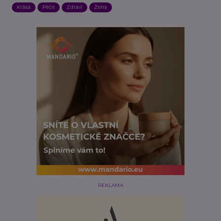
Krása
Péče
Zdraví
Žena
REKLAMA