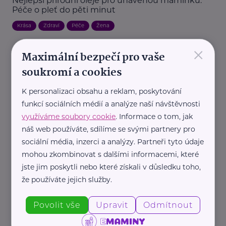
Nejlepší přírodní oleje pro unavenou maminku:
Péče o pleť do pěti minut
Krása
Zdraví
Péče
Žena
×
Maximální bezpečí pro vaše
soukromí a cookies
K personalizaci obsahu a reklam, poskytování
funkcí sociálních médií a analýze naší návštěvnosti
využíváme soubory cookie
. Informace o tom, jak
Cosmee Vision s. r. o.
náš web používáte, sdílíme se svými partnery pro
Korejská kosmetika a evropská pleť: proč hrozí
sociální média, inzerci a analýzy. Partneři tyto údaje
narušení kožní bariéry a jak se tomu vyhnout?
mohou zkombinovat s dalšími informacemi, které
Krása
Zdraví
Žena
Péče
jste jim poskytli nebo které získali v důsledku toho,
že používáte jejich služby.
Povolit vše
Upravit
Odmítnout