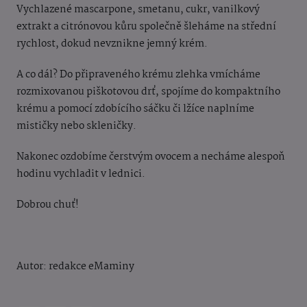
Vychlazené mascarpone, smetanu, cukr, vanilkový
extrakt a citrónovou kůru společně šleháme na střední
rychlost, dokud nevznikne jemný krém.
A co dál? Do připraveného krému zlehka vmícháme
rozmixovanou piškotovou drť, spojíme do kompaktního
krému a pomocí zdobícího sáčku či lžíce naplníme
mističky nebo skleničky.
Nakonec ozdobíme čerstvým ovocem a necháme alespoň
hodinu vychladit v lednici.
Dobrou chuť!
Autor: redakce eMaminy