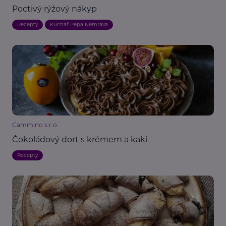
Poctivý rýžový nákyp
Recepty
Kuchař Pepa Nemrava
Cammino s.r.o.
Čokoládový dort s krémem a kaki
Recepty