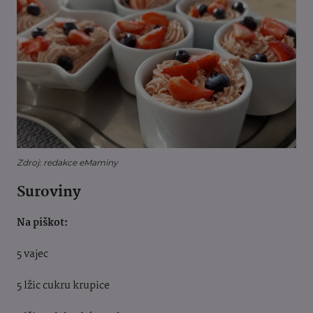
Zdroj: redakce eMaminy
Suroviny
Na piškot:
5 vajec
5 lžic cukru krupice