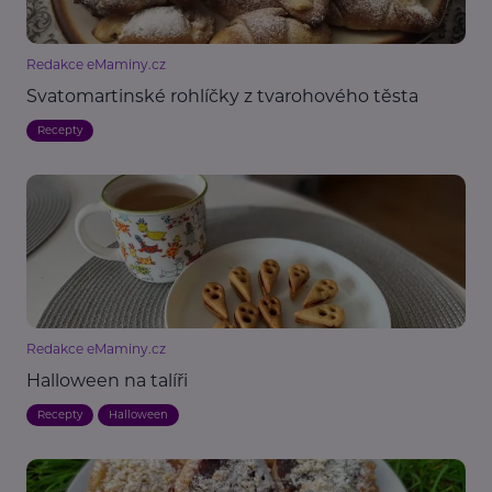
Redakce eMaminy.cz
Svatomartinské rohlíčky z tvarohového těsta
Recepty
Redakce eMaminy.cz
Halloween na talíři
Recepty
Halloween