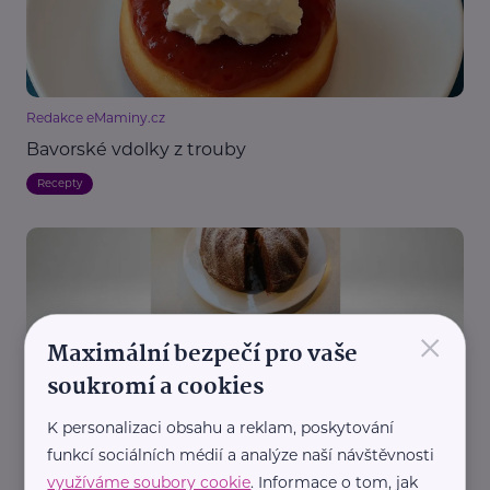
Redakce eMaminy.cz
Bavorské vdolky z trouby
Recepty
×
Maximální bezpečí pro vaše
soukromí a cookies
Redakce eMaminy.cz
K personalizaci obsahu a reklam, poskytování
Bábovkový makovec
funkcí sociálních médií a analýze naší návštěvnosti
Recepty
využíváme soubory cookie
. Informace o tom, jak