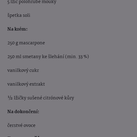
5 lžic polohrubé mouky
špetka soli
Na krém:
250 g mascarpone
250 ml smetany ke šlehání (min. 33 %)
vanilkový cukr
vanilkový extrakt
½ lžičky sušené citrónové kůry
Na dokončení:
čerstvé ovoce