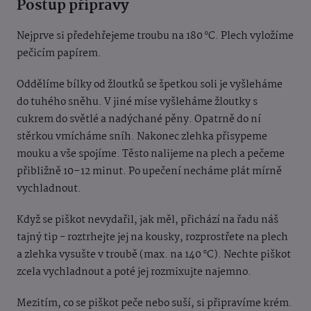
Postup přípravy
Nejprve si předehřejeme troubu na 180 °C. Plech vyložíme
pečicím papírem.
Oddělíme bílky od žloutků se špetkou soli je vyšleháme
do tuhého sněhu. V jiné míse vyšleháme žloutky s
cukrem do světlé a nadýchané pěny. Opatrně do ní
stěrkou vmícháme sníh. Nakonec zlehka přisypeme
mouku a vše spojíme. Těsto nalijeme na plech a pečeme
přibližně 10–12 minut. Po upečení necháme plát mírně
vychladnout.
Když se piškot nevydařil, jak měl, přichází na řadu náš
tajný tip - roztrhejte jej na kousky, rozprostřete na plech
a zlehka vysušte v troubě (max. na 140 °C). Nechte piškot
zcela vychladnout a poté jej rozmixujte najemno.
Mezitím, co se piškot peče nebo suší, si připravíme krém.