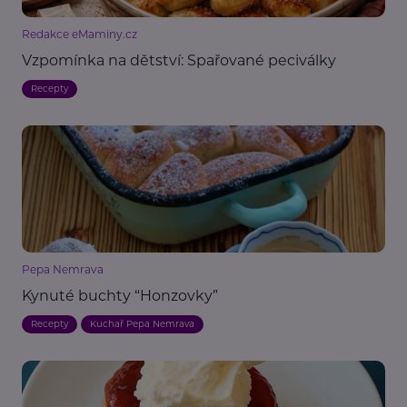
Redakce eMaminy.cz
Vzpomínka na dětství: Spařované peciválky
Recepty
Pepa Nemrava
Kynuté buchty “Honzovky”
Recepty
Kuchař Pepa Nemrava