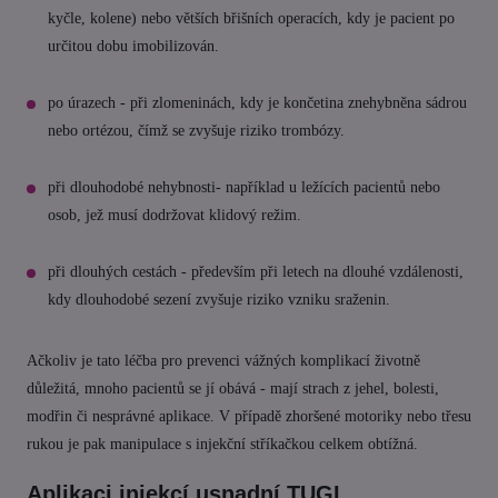
kyčle, kolene) nebo větších břišních operacích, kdy je pacient po
určitou dobu imobilizován.
po úrazech - při zlomeninách, kdy je končetina znehybněna sádrou
nebo ortézou, čímž se zvyšuje riziko trombózy.
při dlouhodobé nehybnosti- například u ležících pacientů nebo
osob, jež musí dodržovat klidový režim.
při dlouhých cestách - především při letech na dlouhé vzdálenosti,
kdy dlouhodobé sezení zvyšuje riziko vzniku sraženin.
Ačkoliv je tato léčba pro prevenci vážných komplikací životně
důležitá, mnoho pacientů se jí obává - mají strach z jehel, bolesti,
modřin či nesprávné aplikace. V případě zhoršené motoriky nebo třesu
rukou je pak manipulace s injekční stříkačkou celkem obtížná.
Aplikaci injekcí usnadní TUGI