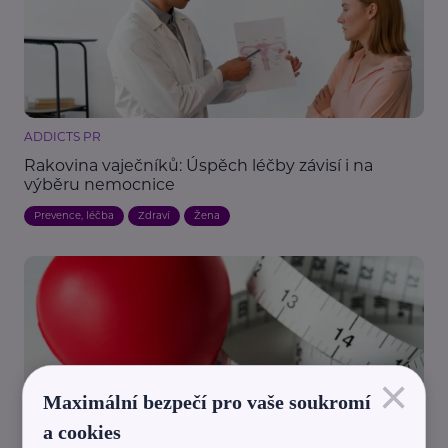
ADDICTS PR
Rakovina vaječníků: Úspěch léčby závisí i na
výběru nemocnice
Prevence, léčba
Zdraví
Žena
×
Maximální bezpečí pro vaše soukromí
MaVe PR
a cookies
Nové léky na hubnutí chrání srdce: Kardiologové