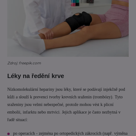
Zdroj: freepik.com
Léky na ředění krve
Nízkomolekulární hepariny jsou léky, které se podávají injekčně pod
kůži a slouží k prevenci tvorby krevních sraženin (trombózy). Tyto
sraženiny jsou velmi nebezpečné, protože mohou vést k plicní
embolii, infarktu nebo mrtvici. Jejich aplikace je často nezbytná v
řadě situací:
po operacích - zejména po ortopedických zákrocích (např. výměna