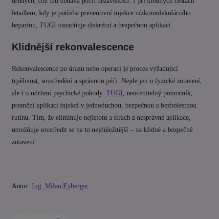
druhých, což mu dodává pocit nezávislosti. I při dlouhých cestách
letadlem, kdy je potřeba preventivní injekce nízkomolekulárního
heparinu, TUGI usnadňuje diskrétní a bezpečnou aplikaci.
Klidnější rekonvalescence
Rekonvalescence po úrazu nebo operaci je proces vyžadující
trpělivost, soustředění a správnou péči. Nejde jen o fyzické zotavení,
ale i o udržení psychické pohody.
TUGI
, neocenitelný pomocník,
promění aplikaci injekcí v jednoduchou, bezpečnou a bezbolestnou
rutinu. Tím, že eliminuje nejistotu a strach z nesprávné aplikace,
umožňuje soustředit se na to nejdůležitější – na klidné a bezpečné
zotavení.
Autor:
Ing. Milan Eyberger