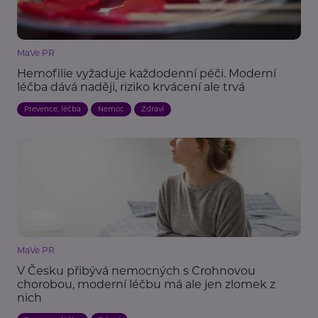
MaVe PR
Hemofilie vyžaduje každodenní péči. Moderní
léčba dává naději, riziko krvácení ale trvá
Prevence, léčba
Nemoc
Zdraví
MaVe PR
V Česku přibývá nemocných s Crohnovou
chorobou, moderní léčbu má ale jen zlomek z
nich