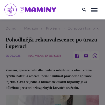
Domů
Magazín
Pro ženy
Zdravotní komplikace
Pohodlnější rekonvalescence po úrazu
i operaci
25.09.2025
ING. MILAN EYBERGER
Zranění, operace nebo dlouhodobá nehybnost s sebou kromě
fyzické bolesti a omezení nesou i nutnost pravidelné aplikace
injekcí. Často se jedná o nízkomolekulární hepariny jako
důležitou prevenci nebezpečných krevních sraženin.