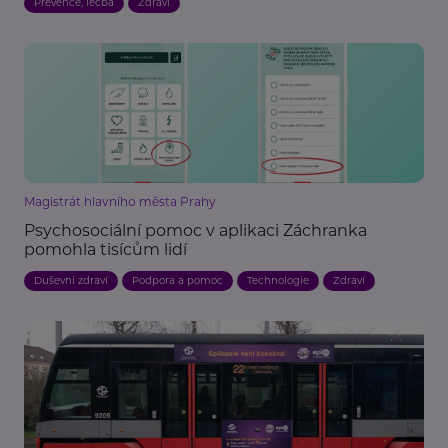
Prevence, léčba
Zdraví
Magistrát hlavního města Prahy
Psychosociální pomoc v aplikaci Záchranka
pomohla tisícům lidí
Duševní zdraví
Podpora a pomoc
Technologie
Zdraví