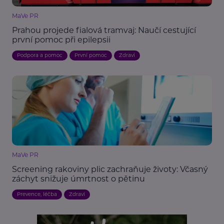
MaVe PR
Prahou projede fialová tramvaj: Naučí cestující
první pomoc při epilepsii
Podpora a pomoc
První pomoc
Zdraví
MaVe PR
Screening rakoviny plic zachraňuje životy: Včasný
záchyt snižuje úmrtnost o pětinu
Prevence, léčba
Zdraví