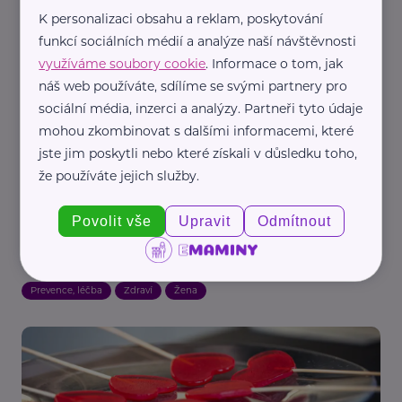
volají po úhradách z pojištění
K personalizaci obsahu a reklam, poskytování
funkcí sociálních médií a analýze naší návštěvnosti
Prevence, léčba
Zdraví
využíváme soubory cookie
. Informace o tom, jak
náš web používáte, sdílíme se svými partnery pro
sociální média, inzerci a analýzy. Partneři tyto údaje
mohou zkombinovat s dalšími informacemi, které
jste jim poskytli nebo které získali v důsledku toho,
že používáte jejich služby.
Loono, z. s.
Povolit vše
Upravit
Odmítnout
Co je předrakovinné stadium děložního čípku?
Nepodceňujte prevenci
Prevence, léčba
Zdraví
Žena