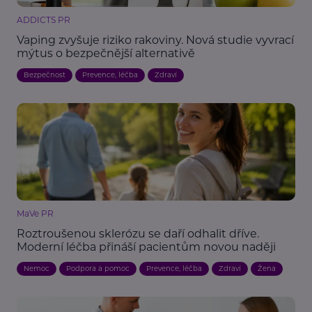
ADDICTS PR
Vaping zvyšuje riziko rakoviny. Nová studie vyvrací
mýtus o bezpečnější alternativě
Bezpečnost
Prevence, léčba
Zdraví
MaVe PR
Roztroušenou sklerózu se daří odhalit dříve.
Moderní léčba přináší pacientům novou naději
Nemoc
Podpora a pomoc
Prevence, léčba
Zdraví
Žena