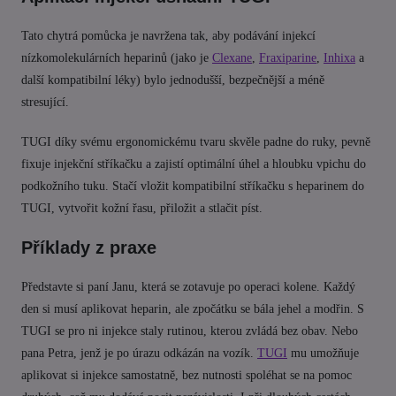
Tato chytrá pomůcka je navržena tak, aby podávání injekcí
nízkomolekulárních heparinů (jako je
Clexane
,
Fraxiparine
,
Inhixa
a
další kompatibilní léky) bylo jednodušší, bezpečnější a méně
stresující.
TUGI díky svému ergonomickému tvaru skvěle padne do ruky, pevně
fixuje injekční stříkačku a zajistí optimální úhel a hloubku vpichu do
podkožního tuku. Stačí vložit kompatibilní stříkačku s heparinem do
TUGI, vytvořit kožní řasu, přiložit a stlačit píst.
Příklady z praxe
Představte si paní Janu, která se zotavuje po operaci kolene. Každý
den si musí aplikovat heparin, ale zpočátku se bála jehel a modřin. S
TUGI se pro ni injekce staly rutinou, kterou zvládá bez obav. Nebo
pana Petra, jenž je po úrazu odkázán na vozík.
TUGI
mu umožňuje
aplikovat si injekce samostatně, bez nutnosti spoléhat se na pomoc