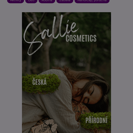
Aktivity
Děti
Rodina
Zábava
Handicap, porucha