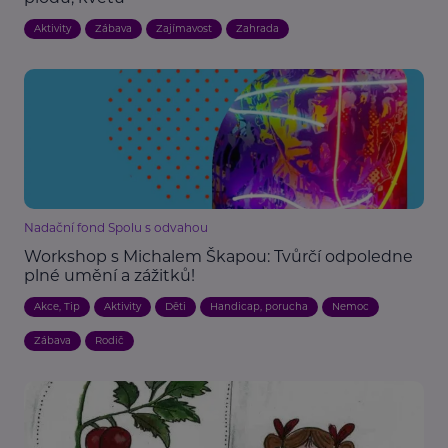
Aktivity
Zábava
Zajímavost
Zahrada
Nadační fond Spolu s odvahou
Workshop s Michalem Škapou: Tvůrčí odpoledne
plné umění a zážitků!
Akce, Tip
Aktivity
Děti
Handicap, porucha
Nemoc
Zábava
Rodič