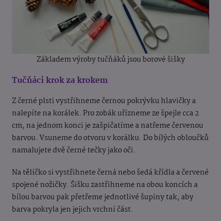
Základem výroby tučňáků jsou borové šišky
Tučňáci krok za krokem
Z černé plsti vystřihneme černou pokrývku hlavičky a
nalepíte na korálek. Pro zobák uřízneme ze špejle cca 2
cm, na jednom konci je zašpičatíme a natřeme červenou
barvou. Vsuneme do otvoru v korálku. Do bílých obloučků
namalujete dvě černé tečky jako oči.
Na tělíčko si vystřihnete černá nebo šedá křídla a červené
spojené nožičky. Šišku zastřihneme na obou koncích a
bílou barvou pak přetřeme jednotlivé šupiny tak, aby
barva pokryla jen jejich vrchní část.