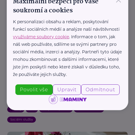
×
Maximální bezpečí pro vaše
Naučte děti dělat radost: Zapojte se do projektu
Psaní od srdce a potěšte osamělé seniory
soukromí a cookies
Aktivity
Aktuálně
Babička a děda
Děti
Komunikace
K personalizaci obsahu a reklam, poskytování
Podpora a pomoc
funkcí sociálních médií a analýze naší návštěvnosti
využíváme soubory cookie
. Informace o tom, jak
náš web používáte, sdílíme se svými partnery pro
sociální média, inzerci a analýzy. Partneři tyto údaje
mohou zkombinovat s dalšími informacemi, které
jste jim poskytli nebo které získali v důsledku toho,
že používáte jejich služby.
Spokojený domov, o. p. s.
Povolit vše
Upravit
Odmítnout
Mezi generacemi: V barvách dětství. Děti vytvořily
stolní kalendář na podporu péče o seniory
Aktivity
Děti
Podpora a pomoc
Babička a děda
Sociální služby