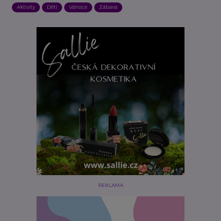
Aktivity
Děti
Vánoce
Zábava
REKLAMA