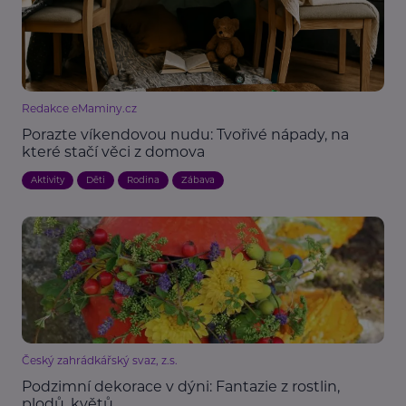
Redakce eMaminy.cz
Porazte víkendovou nudu: Tvořivé nápady, na
které stačí věci z domova
Aktivity
Děti
Rodina
Zábava
Český zahrádkářský svaz, z.s.
Podzimní dekorace v dýni: Fantazie z rostlin,
plodů, květů