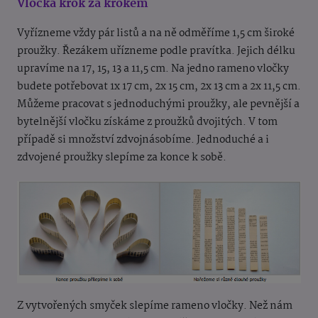
Vločka krok za krokem
Vyřízneme vždy pár listů a na ně odměříme 1,5 cm široké
proužky. Řezákem uřízneme podle pravítka. Jejich délku
upravíme na 17, 15, 13 a 11,5 cm. Na jedno rameno vločky
budete potřebovat 1x 17 cm, 2x 15 cm, 2x 13 cm a 2x 11,5 cm.
Můžeme pracovat s jednoduchými proužky, ale pevnější a
bytelnější vločku získáme z proužků dvojitých. V tom
případě si množství zdvojnásobíme. Jednoduché a i
zdvojené proužky slepíme za konce k sobě.
Z vytvořených smyček slepíme rameno vločky. Než nám