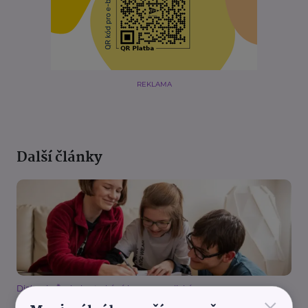
REKLAMA
Další články
Diakonie Českobratrské církve evangelické