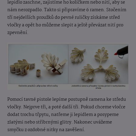
lepidlo zaschne, zajistíme ho kolíčkem nebo nití, aby se
nám nerozpadlo. Takto si připravíme 6 ramen. Stočením
tří nejdelších proužků do pevné ruličky získáme střed
vločky a opět ho můžeme slepit a ještě převázat nití pro
zpevnění.
Pomocí tavné pistole lepíme postupně ramena ke středu
vločky. Nejprve tři, a poté další tři. Pokud chceme vločce
dodat trochu třpytu, natřeme ji lepidlem a posypeme
zlatými nebo stříbrnými glitry. Nakonec uvážeme
smyčku z ozdobné nitky na zavěšení.