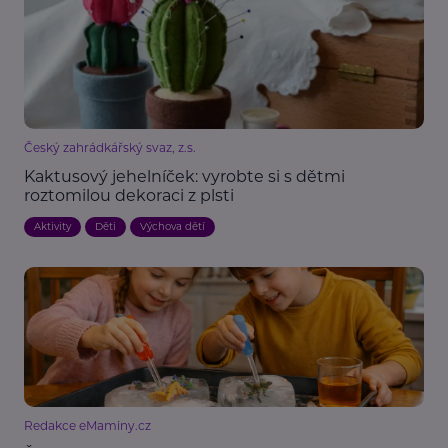
Český zahrádkářský svaz, z.s.
Kaktusový jehelníček: vyrobte si s dětmi
roztomilou dekoraci z plsti
Aktivity
Děti
Výchova dětí
Redakce eMaminy.cz