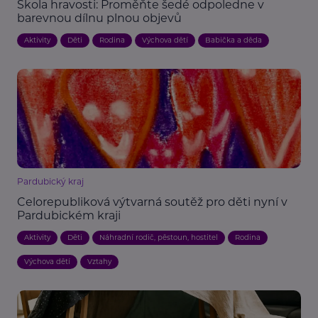
Škola hravosti: Proměňte šedé odpoledne v
barevnou dílnu plnou objevů
Aktivity
Děti
Rodina
Výchova dětí
Babička a děda
Pardubický kraj
Celorepubliková výtvarná soutěž pro děti nyní v
Pardubickém kraji
Aktivity
Děti
Náhradní rodič, pěstoun, hostitel
Rodina
Výchova dětí
Vztahy