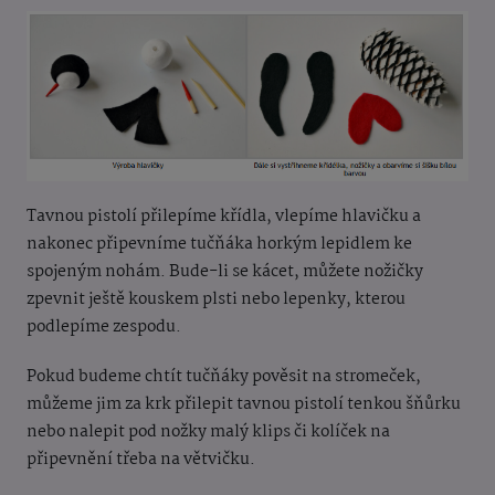
Tavnou pistolí přilepíme křídla, vlepíme hlavičku a
nakonec připevníme tučňáka horkým lepidlem ke
spojeným nohám. Bude-li se kácet, můžete nožičky
zpevnit ještě kouskem plsti nebo lepenky, kterou
podlepíme zespodu.
Pokud budeme chtít tučňáky pověsit na stromeček,
můžeme jim za krk přilepit tavnou pistolí tenkou šňůrku
nebo nalepit pod nožky malý klips či kolíček na
připevnění třeba na větvičku.