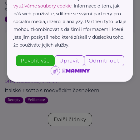
Vejce s mozaikou: velikonoční hrátky se střípky
využíváme soubory cookie
. Informace o tom, jak
skořápky
náš web používáte, sdílíme se svými partnery pro
Aktivity
Děti
Velikonoce
sociální média, inzerci a analýzy. Partneři tyto údaje
mohou zkombinovat s dalšími informacemi, které
jste jim poskytli nebo které získali v důsledku toho,
že používáte jejich služby.
Povolit vše
Upravit
Odmítnout
Český zahrádkářský svaz, z.s.
Italské risotto s medvědím česnekem
Recepty
Velikonoce
Další články