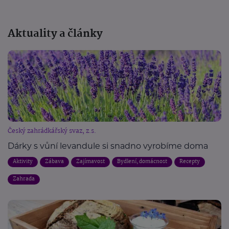
Aktuality a články
Český zahrádkářský svaz, z.s.
Dárky s vůní levandule si snadno vyrobíme doma
Aktivity
Zábava
Zajímavost
Bydlení, domácnost
Recepty
Zahrada