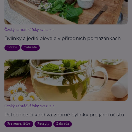
Český zahrádkářský svaz, z.s.
Bylinky a jedlé plevele v přírodních pomazánkách
Zdraví
Zahrada
Český zahrádkářský svaz, z.s.
Potočnice či kopřiva: známé bylinky pro jarní očistu
Prevence, léčba
Recepty
Zahrada