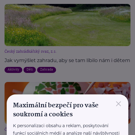
Český zahrádkářský svaz, z.s.
Jak vymýšlet zahradu, aby se tam líbilo nám i dětem
Aktivity
Děti
Zahrada
×
Maximální bezpečí pro vaše
soukromí a cookies
K personalizaci obsahu a reklam, poskytování
Český zahrádkářský svaz, z.s.
funkcí sociálních médií a analýze naší návštěvnosti