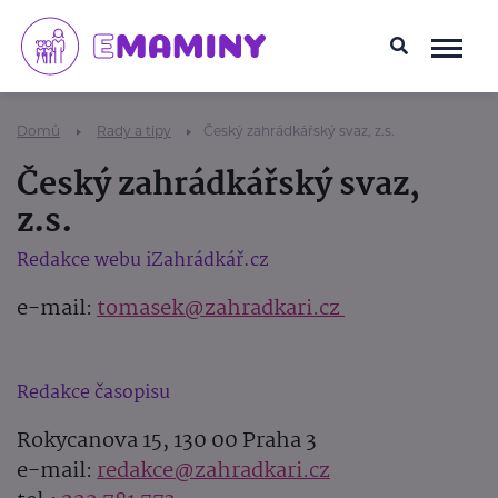
Domů
Rady a tipy
Český zahrádkářský svaz, z.s.
Český zahrádkářský svaz,
z.s.
Redakce webu iZahrádkář.cz
e-mail:
tomasek@zahradkari.cz
Redakce časopisu
Rokycanova 15, 130 00 Praha 3
e-mail:
redakce@zahradkari.cz