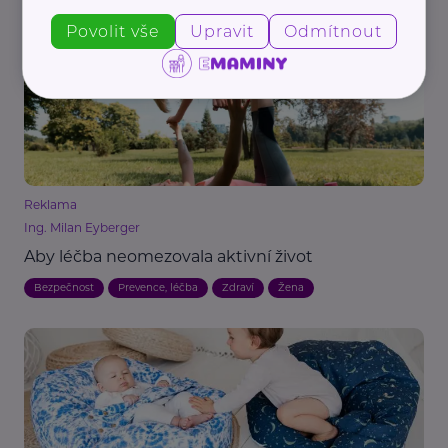
Bezpečnost
Dárek
Prevence, léčba
Vánoce
Zdraví
Povolit vše
Upravit
Odmítnout
Reklama
Ing. Milan Eyberger
Aby léčba neomezovala aktivní život
Bezpečnost
Prevence, léčba
Zdraví
Žena