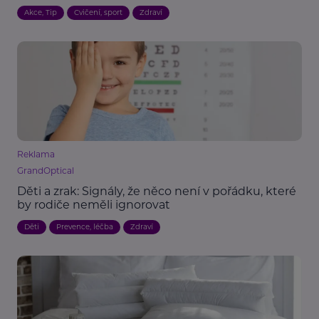
Akce, Tip
Cvičení, sport
Zdraví
Reklama
GrandOptical
Děti a zrak: Signály, že něco není v pořádku, které
by rodiče neměli ignorovat
Děti
Prevence, léčba
Zdraví