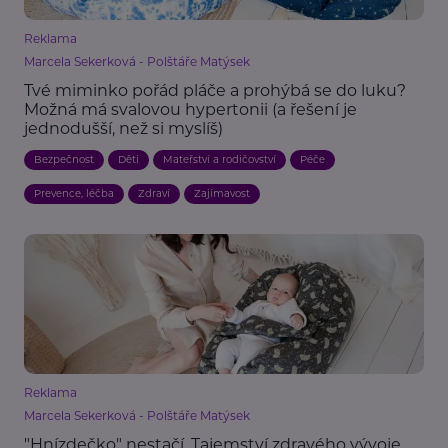
Reklama
Marcela Sekerková - Polštáře Matýsek
Tvé miminko pořád pláče a prohýbá se do luku?
Možná má svalovou hypertonii (a řešení je
jednodušší, než si myslíš)
Bezpečnost
Děti
Mateřství a rodičovství
Péče
Prevence, léčba
Zdraví
Zajímavost
Reklama
Marcela Sekerková - Polštáře Matýsek
"Hnízdečko" nestačí. Tajemství zdravého vývoje