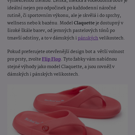
vyměkčenou stélkou. Lehká, měkká a voděodolná obuv je
ideální nejen pro odpočinek po každodenní náročné
rutině, či sportovním výkonu, ale je skvělá i do sprchy,
wellness nebo k bazénu. Model
Claquette
je dostupný v
široké škále barev, od jemných pastelových tónů po
tmavší odstíny, a to v dámských i
pánských
velikostech.
Pokud preferujete otevřenější design bot a větší volnost
pro prsty, zvolte
Flip Flop
. Tyto žabky vám nabídnou
stejné výhody jako model Claquette, a jsou rovněž v
dámských i pánských velikostech.