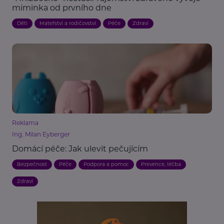
miminka od prvního dne
Děti
Mateřství a rodičovství
Péče
Zdraví
Reklama
Ing. Milan Eyberger
Domácí péče: Jak ulevit pečujícím
Bezpečnost
Péče
Podpora a pomoc
Prevence, léčba
Zdraví