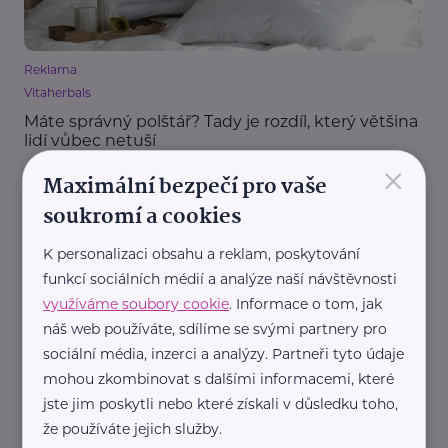
Reklama
Vitaherbals
Máte správný polštář? Tady je rozdíl, který většina
lidí vůbec netuší
×
Bydlení, domácnost
Zajímavost
Zdraví
Maximální bezpečí pro vaše
soukromí a cookies
K personalizaci obsahu a reklam, poskytování
funkcí sociálních médií a analýze naší návštěvnosti
využíváme soubory cookie
. Informace o tom, jak
náš web používáte, sdílíme se svými partnery pro
sociální média, inzerci a analýzy. Partneři tyto údaje
Reklama
mohou zkombinovat s dalšími informacemi, které
Ing. Milan Eyberger
jste jim poskytli nebo které získali v důsledku toho,
TUGI: Malý dárek s velkým dopadem
že používáte jejich služby.