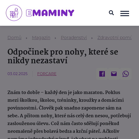
Domů
Magazín
Poradenství
Zdravotní pomůck
Odpočinek pro nohy, které se
nikdy nezastaví
03.02.2025
FORCARE
Znám to dobře – každý den je jako maraton. Poklus
mezi školkou, školou, tréninky, kroužky a domácími
povinnostmi. Člověk pak snadno zapomene sám na
sebe. A přitom nohy, které nás celý den nesou, potřebují
zaslouženou úlevu. Což nám často sdělují poněkud
neomaleně přes bolavá bedra a krční páteř. Ačkoliv