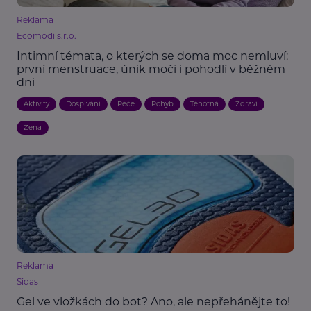
Reklama
Ecomodi s.r.o.
Intimní témata, o kterých se doma moc nemluví:
první menstruace, únik moči i pohodlí v běžném
dni
Aktivity
Dospívání
Péče
Pohyb
Těhotná
Zdraví
Žena
Reklama
Sidas
Gel ve vložkách do bot? Ano, ale nepřehánějte to!