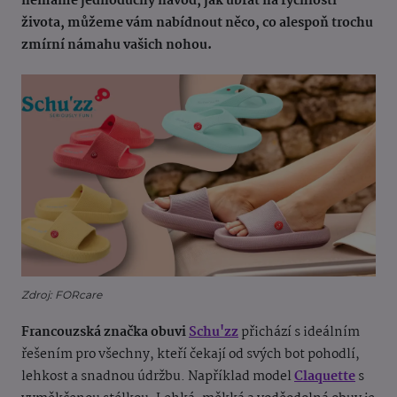
nemáme jednoduchý návod, jak ubrat na rychlosti
života, můžeme vám nabídnout něco, co alespoň trochu
zmírní námahu vašich nohou.
Zdroj: FORcare
Francouzská značka obuvi
Schu'zz
přichází s ideálním
řešením pro všechny, kteří čekají od svých bot pohodlí,
lehkost a snadnou údržbu. Například model
Claquette
s