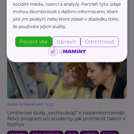
sociální média, inzerci a analýzy. Partneři tyto údaje
Mandario Company s. r. o.
mohou zkombinovat s dalšími informacemi, které
jste jim poskytli nebo které získali v důsledku toho,
Jak se stát parfumérem, aneb Kde se rodí
parfuméři?
že používáte jejich služby.
Cestování
Práce, zaměstnání
Praxe, stáž, kurz
Vzdělání
Povolit vše
Upravit
Odmítnout
Krása
Zajímavost
Junior Achievement, o.p.s.
Umělecké školy „vychovávají“ k nezaměstnanosti.
Nový program učí studenty, jak proměnit talent v
byznys
Dospívání
Práce, zaměstnání
Škola
Vzdělání
Paliativa