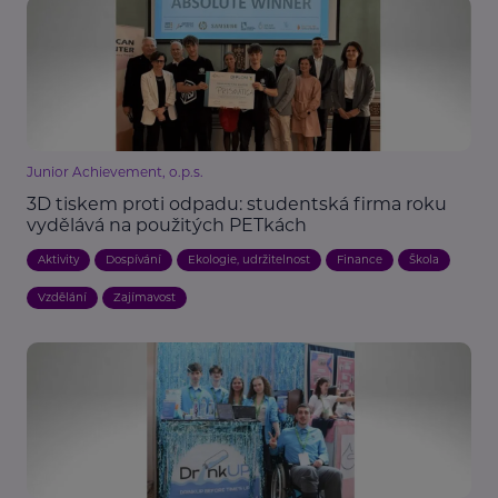
Junior Achievement, o.p.s.
3D tiskem proti odpadu: studentská firma roku
vydělává na použitých PETkách
Aktivity
Dospívání
Ekologie, udržitelnost
Finance
Škola
Vzdělání
Zajímavost