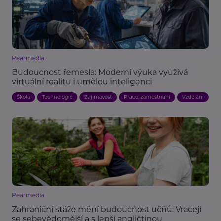
Pearmedia
Budoucnost řemesla: Moderní výuka využívá
virtuální realitu i umělou inteligenci
Škola
Technologie
Zajímavost
Práce, zaměstnání
Vzdělání
Pearmedia
Zahraniční stáže mění budoucnost učňů: Vracejí
se sebevědomější a s lepší angličtinou