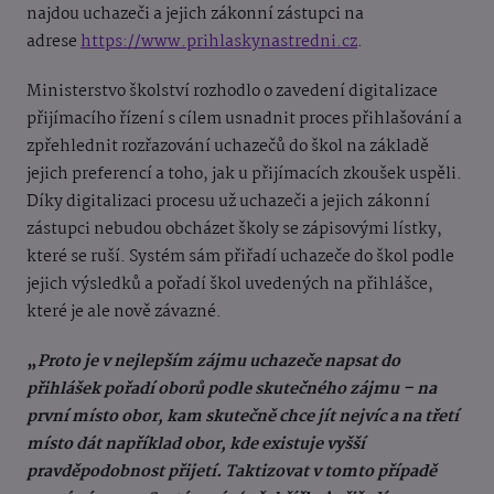
najdou uchazeči a jejich zákonní zástupci na
adrese
https://www.prihlaskynastredni.cz
.
Ministerstvo školství rozhodlo o zavedení digitalizace
přijímacího řízení s cílem usnadnit proces přihlašování a
zpřehlednit rozřazování uchazečů do škol na základě
jejich preferencí a toho, jak u přijímacích zkoušek uspěli.
Díky digitalizaci procesu už uchazeči a jejich zákonní
zástupci nebudou obcházet školy se zápisovými lístky,
které se ruší. Systém sám přiřadí uchazeče do škol podle
jejich výsledků a pořadí škol uvedených na přihlášce,
které je ale nově závazné.
„
Proto je v nejlepším zájmu uchazeče napsat do
přihlášek pořadí oborů podle skutečného zájmu – na
první místo obor, kam skutečně chce jít nejvíc a na třetí
místo dát například obor, kde existuje vyšší
pravděpodobnost přijetí. Taktizovat v tomto případě