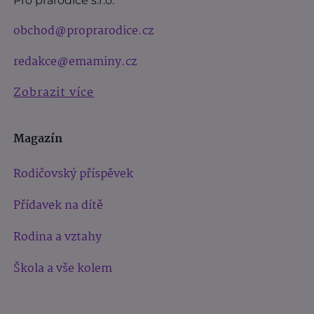
Pro prarodiče s.r.o.
obchod@proprarodice.cz
redakce@emaminy.cz
Zobrazit více
Magazín
Rodičovský příspěvek
Přídavek na dítě
Rodina a vztahy
Škola a vše kolem