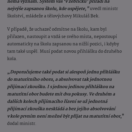
nemá význam. Systém vás ‘v žebříčku’ přiřadí na
nejvýše zapsanou školu, kde uspějete,"
uvedl ministr
školství, mládeže a tělovýchovy Mikuláš Bek.
V případě, že uchazeč odmítne na školu, kam byl
přiřazen, nastoupit a vzdá se svého místa, nepostoupí
automaticky na školu zapsanou na nižší pozici, i kdyby
tam také uspěl. Musí podat novou přihlášku do druhého
kola.
„
Doporučujeme také podat si alespoň jednu přihlášku
do maturitního oboru, a absolvovat tak jednotnou
přijímací zkoušku. I s jednou jedinou přihláškou na
maturitní obor budete mít dva pokusy. Ve druhém a
dalších kolech přijímacího řízení se už jednotná
přijímací zkouška neskládá a bez jejího absolvování
v kole prvním není možné být přijat na maturitní obor
,"
dodal ministr.