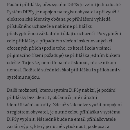
Podání přihlášky přes systém DiPSy je velmi jednoduché.
Systém DiPSy je napojen na registr obyvatel a při využití
elektronické identity občana po přihlášení vyhledá
příslušného uchazeče a nabídne přihlášku
předvyplněnou základními údaji o uchazeči. Po vyplnění
celé přihlášky a případném vložení oskenovaných či
ofocených příloh (podle toho, co která škola v rámci
přijímacího řízení požaduje) se přihláška jedním klikem
odešle. To je vše, není třeba nic tisknout, nic se nikam
nenosí. Ředitelé středních škol přihlášku i s přílohami v
systému najdou.
Další možností, kterou systém DiPSy nabízí, je podání
přihlášky bez identity občana či jiné národní
identifikační autority. Zde už však nelze využít propojení
s registrem obyvatel, je nutné celou přihlášku v systému
DiPSy vyplnit. Následně bude na email přihlašovatele
zaslán výpis, který je nutné vytisknout, podepsat a