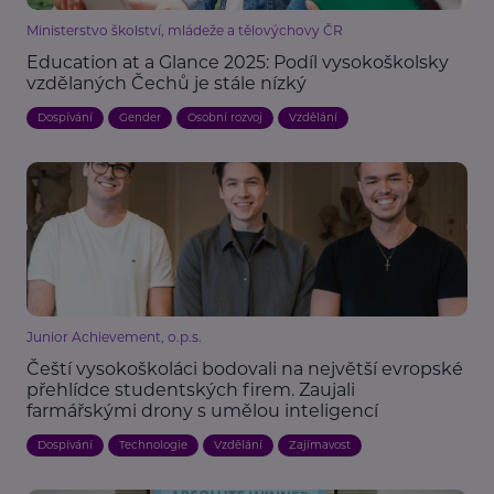
Ministerstvo školství, mládeže a tělovýchovy ČR
Education at a Glance 2025: Podíl vysokoškolsky
vzdělaných Čechů je stále nízký
Dospívání
Gender
Osobní rozvoj
Vzdělání
Junior Achievement, o.p.s.
Čeští vysokoškoláci bodovali na největší evropské
přehlídce studentských firem. Zaujali
farmářskými drony s umělou inteligencí
Dospívání
Technologie
Vzdělání
Zajímavost