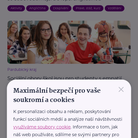
Aktivity
Angličtina
Dospívání
Praxe, stáž, kurz
Vzdělání
Pardubický kraj
Sociální obory škol jsou pro studenty s empatií
×
Maximální bezpečí pro vaše
Dospívání
Vzdělání
Škola
soukromí a cookies
K personalizaci obsahu a reklam, poskytování
funkcí sociálních médií a analýze naší návštěvnosti
využíváme soubory cookie
. Informace o tom, jak
náš web používáte, sdílíme se svými partnery pro