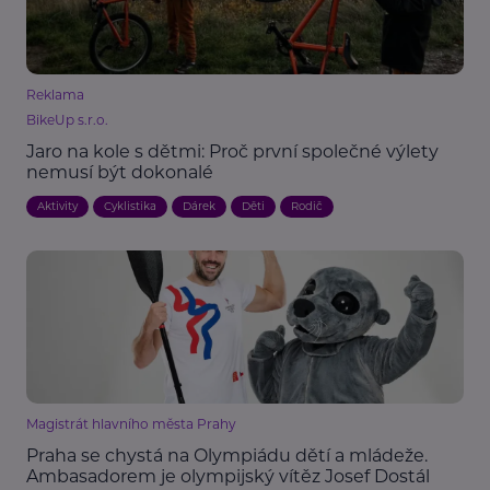
Reklama
BikeUp s.r.o.
Jaro na kole s dětmi: Proč první společné výlety
nemusí být dokonalé
Aktivity
Cyklistika
Dárek
Děti
Rodič
Magistrát hlavního města Prahy
Praha se chystá na Olympiádu dětí a mládeže.
Ambasadorem je olympijský vítěz Josef Dostál