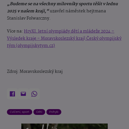
„Budeme se na všechny milovníky sportu těšit v lednu
2025 v našem kraji,“
uzavřel náměstek hejtmana
Stanislav Folwarczny.
Více na:
HryXI. letní olympiády dětí a mládeže 2024 –
Výsledek kraje – Moravskoslezský kraj| Český olympijský
tým (olympijskytym.cz)
Zdroj:
Moravskoslezský kraj
Cvičení, sport
Děti
Pohyb