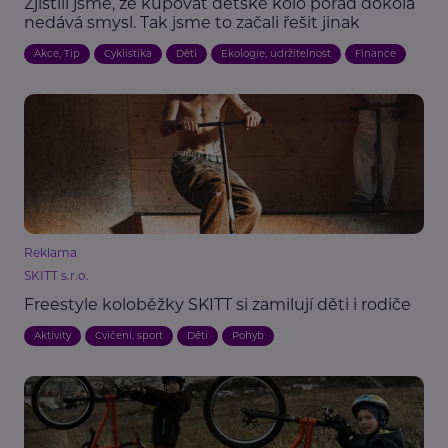
Zjistili jsme, že kupovat dětské kolo pořád dokola
nedává smysl. Tak jsme to začali řešit jinak
Akce, Tip
Cyklistika
Děti
Ekologie, udržitelnost
Finance
Reklama
SKITT s.r.o.
Freestyle koloběžky SKITT si zamilují děti i rodiče
Aktivity
Cvičení, sport
Děti
Pohyb