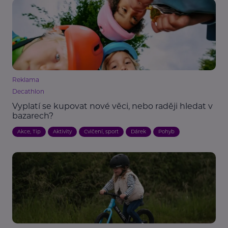
Reklama
Decathlon
Vyplatí se kupovat nové věci, nebo raději hledat v
bazarech?
Akce, Tip
Aktivity
Cvičení, sport
Dárek
Pohyb