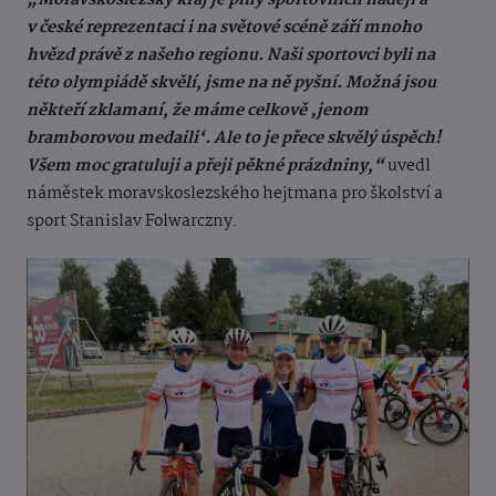
„Moravskoslezský kraj je plný sportovních nadějí a
v české reprezentaci i na světové scéně září mnoho
hvězd právě z našeho regionu. Naši sportovci byli na
této olympiádě skvělí, jsme na ně pyšní. Možná jsou
někteří zklamaní, že máme celkově ‚jenom
bramborovou medaili‘. Ale to je přece skvělý úspěch!
Všem moc gratuluji a přeji pěkné prázdniny,“
uvedl
náměstek moravskoslezského hejtmana pro školství a
sport Stanislav Folwarczny.