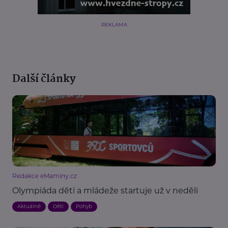
REKLAMA
Další články
Redakce eMaminy.cz
Olympiáda dětí a mládeže startuje už v neděli
Aktuálně
Děti
Pohyb