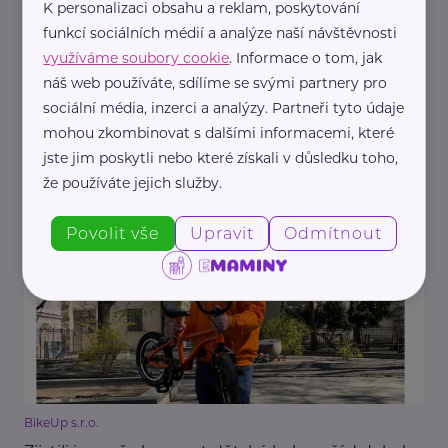
K personalizaci obsahu a reklam, poskytování
funkcí sociálních médií a analýze naší návštěvnosti
využíváme soubory cookie
. Informace o tom, jak
náš web používáte, sdílíme se svými partnery pro
sociální média, inzerci a analýzy. Partneři tyto údaje
mohou zkombinovat s dalšími informacemi, které
Reklama
jste jim poskytli nebo které získali v důsledku toho,
BikeUp s.r.o.
že používáte jejich služby.
Kdy je dítě připravené na kolo a jak ho podpořit
Akce, Tip
Aktivity
Děti
Cyklistika
Pohyb
Povolit vše
Upravit
Odmítnout
BikeUp s.r.o.