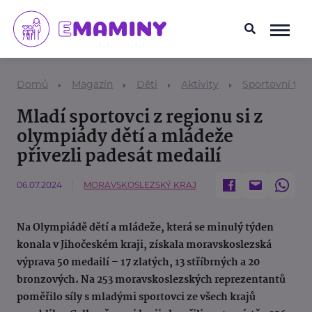
Domů
Magazín
Děti
Aktivity
Sportovní tem
Mladí sportovci z regionu si z
olympiády dětí a mládeže
přivezli padesát medailí
06.07.2024
MORAVSKOSLEZSKÝ KRAJ
Na Olympiádě dětí a mládeže, která se minulý týden
konala v Jihočeském kraji, získala moravskoslezská
výprava 50 medailí – 17 zlatých, 13 stříbrných a 20
bronzových. Na 253 moravskoslezských reprezentantů
poměřilo síly s mladými sportovci ze všech krajů