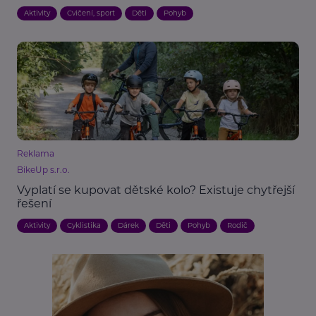
Aktivity
Cvičení, sport
Děti
Pohyb
Reklama
BikeUp s.r.o.
Vyplatí se kupovat dětské kolo? Existuje chytřejší
řešení
Aktivity
Cyklistika
Dárek
Děti
Pohyb
Rodič