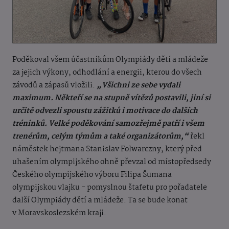
Poděkoval všem účastníkům Olympiády dětí a mládeže
za jejich výkony, odhodlání a energii, kterou do všech
závodů a zápasů vložili.
„Všichni ze sebe vydali
maximum. Někteří se na stupně vítězů postavili, jiní si
určitě odvezli spoustu zážitků i motivace do dalších
tréninků. Velké poděkování samozřejmě patří i všem
trenérům, celým týmům a také organizátorům,“
řekl
náměstek hejtmana Stanislav Folwarczny, který před
uhašením olympijského ohně převzal od místopředsedy
Českého olympijského výboru Filipa Šumana
olympijskou vlajku - pomyslnou štafetu pro pořadatele
další Olympiády dětí a mládeže. Ta se bude konat
v Moravskoslezském kraji.