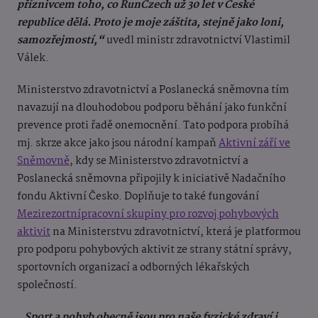
příznivcem toho, co RunCzech už 30 let v České
republice dělá. Proto je moje záštita, stejně jako loni,
samozřejmostí,
“
uvedl ministr zdravotnictví Vlastimil
Válek.
Ministerstvo zdravotnictví a Poslanecká sněmovna tím
navazují na dlouhodobou podporu běhání jako funkční
prevence proti řadě onemocnění. Tato podpora probíhá
mj. skrze akce jako jsou národní kampaň
Aktivní září ve
Sněmovně
, kdy se Ministerstvo zdravotnictví a
Poslanecká sněmovna připojily k iniciativě Nadačního
fondu Aktivní Česko. Doplňuje to také fungování
Mezirezortnípracovní skupiny pro rozvoj pohybových
aktivit
na Ministerstvu zdravotnictví, která je platformou
pro podporu pohybových aktivit ze strany státní správy,
sportovních organizací a odborných lékařských
společností.
„Sport a pohyb obecně jsou pro naše fyzické zdraví i