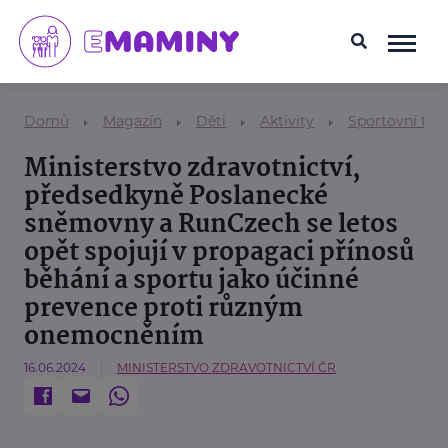
Domů
Magazín
Děti
Aktivity
Sportovní tem
Ministerstvo zdravotnictví,
předsedkyně Poslanecké
sněmovny a RunCzech se letos
opět spojují v propagaci přínosů
běhání a sportu jako účinné
prevence proti různým
onemocněním
16.06.2024
MINISTERSTVO ZDRAVOTNICTVÍ ČR