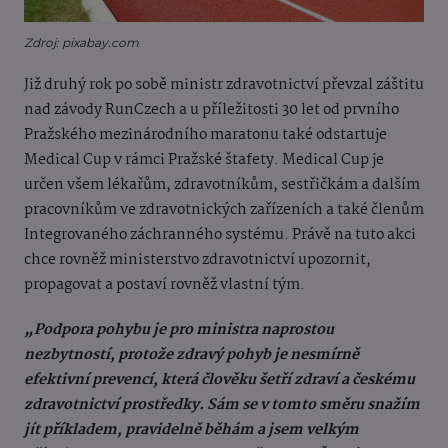
Zdroj: pixabay.com
Již druhý rok po sobě ministr zdravotnictví převzal záštitu
nad závody RunCzech a u příležitosti 30 let od prvního
Pražského mezinárodního maratonu také odstartuje
Medical Cup v rámci Pražské štafety. Medical Cup je
určen všem lékařům, zdravotníkům, sestřičkám a dalším
pracovníkům ve zdravotnických zařízeních a také členům
Integrovaného záchranného systému. Právě na tuto akci
chce rovněž ministerstvo zdravotnictví upozornit,
propagovat a postaví rovněž vlastní tým.
„
Podpora pohybu je pro ministra naprostou
nezbytností, protože zdravý pohyb je nesmírně
efektivní prevencí, která člověku šetří zdraví a českému
zdravotnictví prostředky. Sám se v tomto směru snažím
jít příkladem, pravidelně běhám a jsem velkým