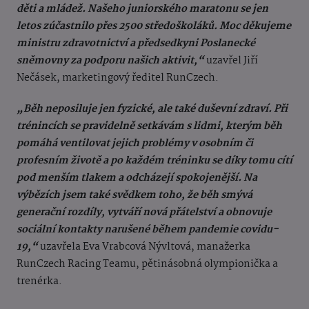
děti a mládež. Našeho juniorského maratonu se jen
letos zúčastnilo přes 2500 středoškoláků. Moc děkujeme
ministru zdravotnictví a předsedkyni Poslanecké
sněmovny za podporu našich aktivit,“
uzavřel Jiří
Nečásek, marketingový ředitel RunCzech.
„Běh neposiluje jen fyzické, ale také duševní zdraví. Při
trénincích se pravidelně setkávám s lidmi, kterým běh
pomáhá ventilovat jejich problémy v osobním či
profesním životě a po každém tréninku se díky tomu cítí
pod menším tlakem a odcházejí spokojenější. Na
výbězích jsem také svědkem toho, že běh smývá
generační rozdíly, vytváří nová přátelství a obnovuje
sociální kontakty narušené během pandemie covidu-
19,“
uzavřela Eva Vrabcová Nývltová, manažerka
RunCzech Racing Teamu, pětinásobná olympionička a
trenérka.