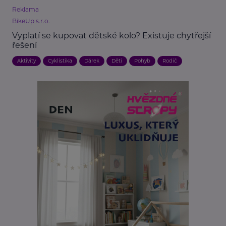
Reklama
BikeUp s.r.o.
Vyplatí se kupovat dětské kolo? Existuje chytřejší
řešení
Aktivity
Cyklistika
Dárek
Děti
Pohyb
Rodič