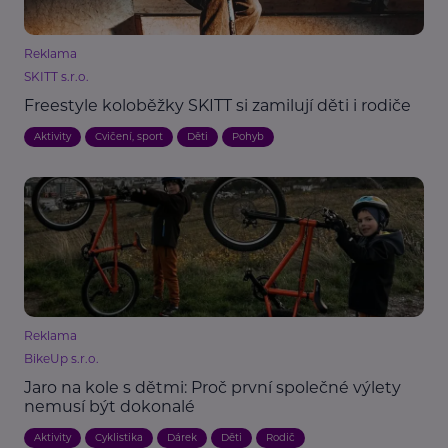
Reklama
SKITT s.r.o.
Freestyle koloběžky SKITT si zamilují děti i rodiče
Aktivity
Cvičení, sport
Děti
Pohyb
Reklama
BikeUp s.r.o.
Jaro na kole s dětmi: Proč první společné výlety
nemusí být dokonalé
Aktivity
Cyklistika
Dárek
Děti
Rodič