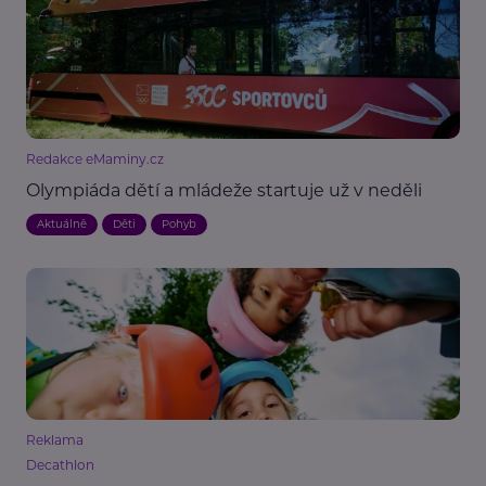
Redakce eMaminy.cz
Olympiáda dětí a mládeže startuje už v neděli
Aktuálně
Děti
Pohyb
Reklama
Decathlon