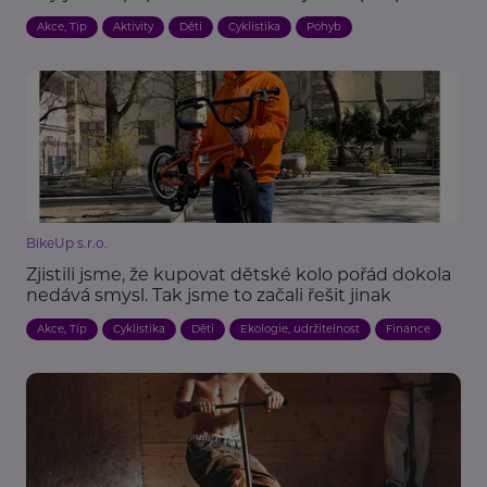
Akce, Tip
Aktivity
Děti
Cyklistika
Pohyb
BikeUp s.r.o.
Zjistili jsme, že kupovat dětské kolo pořád dokola
nedává smysl. Tak jsme to začali řešit jinak
Akce, Tip
Cyklistika
Děti
Ekologie, udržitelnost
Finance