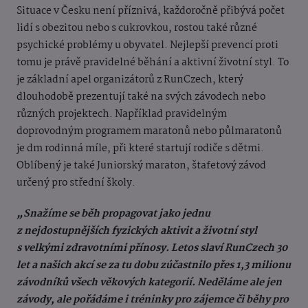
Situace v Česku není příznivá, každoročně přibývá počet
lidí s obezitou nebo s cukrovkou, rostou také různé
psychické problémy u obyvatel. Nejlepší prevencí proti
tomu je právě pravidelné běhání a aktivní životní styl. To
je základní apel organizátorů z RunCzech, který
dlouhodobě prezentují také na svých závodech nebo
různých projektech. Například pravidelným
doprovodným programem maratonů nebo půlmaratonů
je dm rodinná míle, při které startují rodiče s dětmi.
Oblíbený je také Juniorský maraton, štafetový závod
určený pro střední školy.
„Snažíme se běh propagovat jako jednu
z nejdostupnějších fyzických aktivit a životní styl
s velkými zdravotními přínosy. Letos slaví RunCzech 30
let a našich akcí se za tu dobu zúčastnilo přes 1,3 milionu
závodníků všech věkových kategorií. Neděláme ale jen
závody, ale pořádáme i tréninky pro zájemce či běhy pro