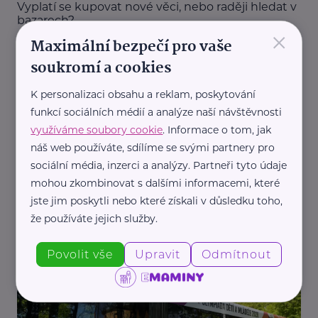
Vyplatí se kupovat nové věci, nebo raději hledat v
bazarech?
×
Maximální bezpečí pro vaše
Akce, Tip
Aktivity
Cvičení, sport
Dárek
Pohyb
soukromí a cookies
K personalizaci obsahu a reklam, poskytování
funkcí sociálních médií a analýze naší návštěvnosti
využíváme soubory cookie
. Informace o tom, jak
náš web používáte, sdílíme se svými partnery pro
sociální média, inzerci a analýzy. Partneři tyto údaje
mohou zkombinovat s dalšími informacemi, které
Reklama
jste jim poskytli nebo které získali v důsledku toho,
Decathlon
že používáte jejich služby.
Kdy je dítě připravené na první kilometry v
provozu?
Povolit vše
Upravit
Odmítnout
Akce, Tip
Aktivity
Cyklistika
Děti