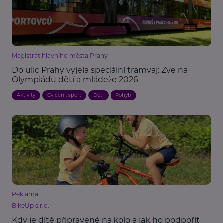
Magistrát hlavního města Prahy
Do ulic Prahy vyjela speciální tramvaj: Zve na
Olympiádu dětí a mládeže 2026
Aktivity
Cvičení, sport
Děti
Pohyb
Reklama
BikeUp s.r.o.
Kdy je dítě připravené na kolo a jak ho podpořit