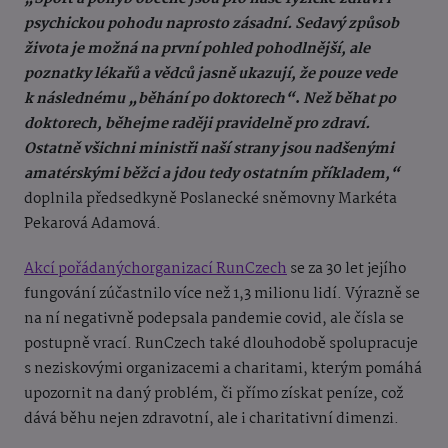
psychickou pohodu naprosto zásadní. Sedavý způsob
života je možná na první pohled pohodlnější, ale
poznatky lékařů a vědců jasně ukazují, že pouze vede
k následnému „běhání po doktorech“
.
Než běhat po
doktorech, běhejme raději pravidelně pro zdraví.
Ostatně všichni ministři naší strany jsou nadšenými
amatérskými běžci a jdou tedy ostatním příkladem,“
doplnila předsedkyně Poslanecké sněmovny Markéta
Pekarová Adamová.
Akcí pořádanýchorganizací RunCzech
se za 30 let jejího
fungování zúčastnilo více než 1,3 milionu lidí. Výrazně se
na ní negativně podepsala pandemie covid, ale čísla se
postupně vrací. RunCzech také dlouhodobě spolupracuje
s neziskovými organizacemi a charitami, kterým pomáhá
upozornit na daný problém, či přímo získat peníze, což
dává běhu nejen zdravotní, ale i charitativní dimenzi.