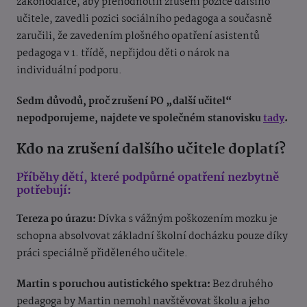
zákonodárce, aby přehodnotili zrušení pozice dalšího
učitele, zavedli pozici sociálního pedagoga a současně
zaručili, že zavedením plošného opatření asistentů
pedagoga v 1. třídě, nepřijdou děti o nárok na
individuální podporu.
Sedm důvodů, proč zrušení PO „další učitel“
nepodporujeme, najdete ve společném stanovisku
tady
.
Kdo na zrušení dalšího učitele doplatí?
Příběhy dětí, které podpůrné opatření nezbytně
potřebují:
Tereza po úrazu:
Dívka s vážným poškozením mozku je
schopna absolvovat základní školní docházku pouze díky
práci speciálně přiděleného učitele.
Martin s poruchou autistického spektra:
Bez druhého
pedagoga by Martin nemohl navštěvovat školu a jeho