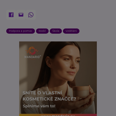
Podpora a pomoc
Rodič
Škola
Vzdělání