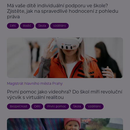
Má vaše dítě individuální podporu ve škole?
Zjistěte, jak na spravedlivé hodnocení z pohledu
práva
Děti
Rodič
Škola
Vzdělání
Magistrát hlavního města Prahy
První pomoc jako videohra? Do škol míří revoluční
výcvik s virtuální realitou
Bezpečnost
Děti
První pomoc
Škola
Vzdělání