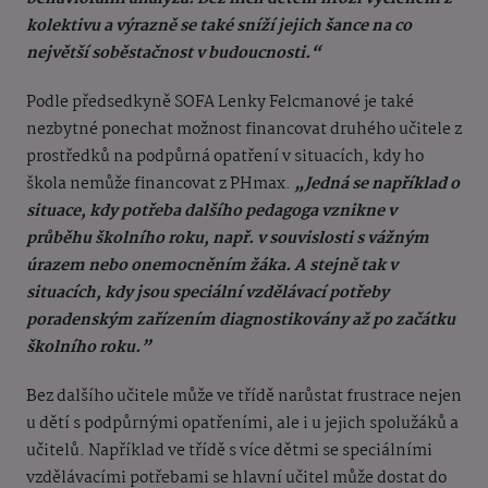
kolektivu a výrazně se také sníží jejich šance na co
největší soběstačnost v budoucnosti.“
Podle předsedkyně SOFA Lenky Felcmanové je také
nezbytné ponechat možnost financovat druhého učitele z
prostředků na podpůrná opatření v situacích, kdy ho
škola nemůže financovat z PHmax.
„Jedná se například o
situace, kdy potřeba dalšího pedagoga vznikne v
průběhu školního roku, např. v souvislosti s vážným
úrazem nebo onemocněním žáka. A stejně tak v
situacích, kdy jsou speciální vzdělávací potřeby
poradenským zařízením diagnostikovány až po začátku
školního roku.”
Bez dalšího učitele může ve třídě narůstat frustrace nejen
u dětí s podpůrnými opatřeními, ale i u jejich spolužáků a
učitelů. Například ve třídě s více dětmi se speciálními
vzdělávacími potřebami se hlavní učitel může dostat do