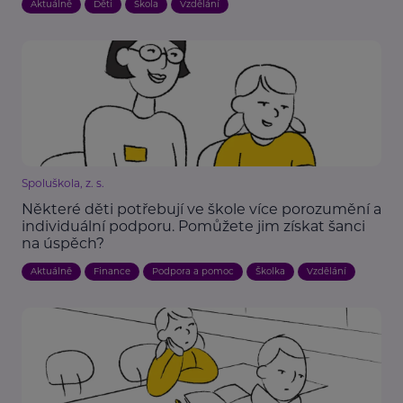
Aktuálně
Děti
Škola
Vzdělání
Spoluškola, z. s.
Některé děti potřebují ve škole více porozumění a
individuální podporu. Pomůžete jim získat šanci
na úspěch?
Aktuálně
Finance
Podpora a pomoc
Školka
Vzdělání