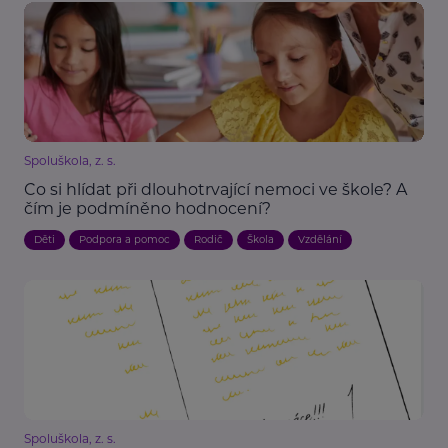
Spoluškola, z. s.
Co si hlídat při dlouhotrvající nemoci ve škole? A
čím je podmíněno hodnocení?
Děti
Podpora a pomoc
Rodič
Škola
Vzdělání
Spoluškola, z. s.