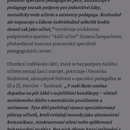
předmět speciálně pedagogické péče, konzultuje s
pedagogy rozsah podpory pro jednotlivé žáky,
metodicky vede učitele a asistenty pedagoga. Rozhodně
ale nepracuje s žákem individuálně několik hodin
denně tak jako učitel,”
vysvětluje unikátnost
podpůrného opatření “další učitel” Zuzana Žampachová,
předsedkyně Asociace pracovníků speciálně
pedagogických center.
Ohrožení vzdělávání dětí, které se bez podpory dalšího
učitele nemají šanci rozvíjet, potvrzuje i Veronika
Majkútová, zástupkyně ředitele a speciální pedagožka ze
SŠ a ZŠ, Havířov – Šumbark:
„V naší škole změna
dopadne na pět žáků s nejtěžšími hendikepy – včetně
nevidomého dítěte s mentálním postižením a
autismem. Tyto děti potřebují vysoce specializovaný
přístup učitelů, kteří ovládají metody jako alternativní
komunikace, strukturované učení nebo aplikovaná
behaviorální analýza. Bez nich dětem hrozí vyčlenění z