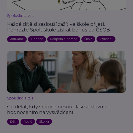
Spoluškola, z. s.
Každé dítě si zaslouží zažít ve škole přijetí.
Pomozte Spoluškole získat bonus od ČSOB
Aktuálně
Finance
Podpora a pomoc
Škola
Vzdělání
Spoluškola, z. s.
Co dělat, když rodiče nesouhlasí se slovním
hodnocením na vysvědčení
Děti
Rodič
Školka