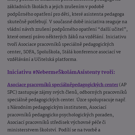
základních školách a jejich zrušením v podobě
podpůrného opatření pro děti, které asistenta pedagoga
skutečně potřebují. V současné době iniciativa reaguje na
vládní návrh zrušení podpůrného opatření “další učitel”,
které omezí právo některých žáků na vzdělání. Iniciativu
tvoří Asociace pracovníků speciálně pedagogických
center, SOFA, Spoluškola, Stálá konference asociací ve
vzdělávání a Učitelská platforma.
Iniciativu #NebermeŠkolámAsistenty tvoří:
Asociace pracovníků speciálněpedagogických center
(AP
SPC) zastupuje zájmy svých členů, odborných pracovníků
speciálně pedagogických center. Úzce spolupracuje např.
s Národním pedagogickým institutem, Asociací
pracovníků pedagogicko psychologických poraden,
Asociací pracovníků středisek výchovné péče či
ministerstvem školství. Podílí se na tvorbě a