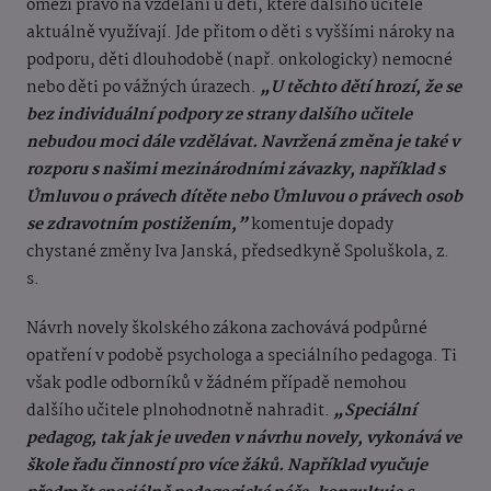
omezí právo na vzdělání u dětí, které dalšího učitele
aktuálně využívají. Jde přitom o děti s vyššími nároky na
podporu, děti dlouhodobě (např. onkologicky) nemocné
nebo děti po vážných úrazech.
„U těchto dětí hrozí, že se
bez individuální podpory ze strany dalšího učitele
nebudou moci dále vzdělávat. Navržená změna je také v
rozporu s našimi mezinárodními závazky, například s
Úmluvou o právech dítěte nebo Úmluvou o právech osob
se zdravotním postižením,”
komentuje dopady
chystané změny Iva Janská, předsedkyně Spoluškola, z.
s.
Návrh novely školského zákona zachovává podpůrné
opatření v podobě psychologa a speciálního pedagoga. Ti
však podle odborníků v žádném případě nemohou
dalšího učitele plnohodnotně nahradit.
„Speciální
pedagog, tak jak je uveden v návrhu novely, vykonává ve
škole řadu činností pro více žáků. Například vyučuje