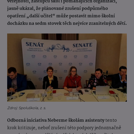
veřejnosti, zástupců škol i pomáhajících organizací,
jasně ukázal, že plánované zrušení podpůrného
opatření „další učitel“ může postavit mimo školní
docházku na sedm stovek těch nejvíce zranitelných dětí.
Zdroj: Spoluškola, z. s.
Odborná iniciativa Neberme školám asistenty
tento
krok kritizuje, neboť zrušení této podpory jednoznačně