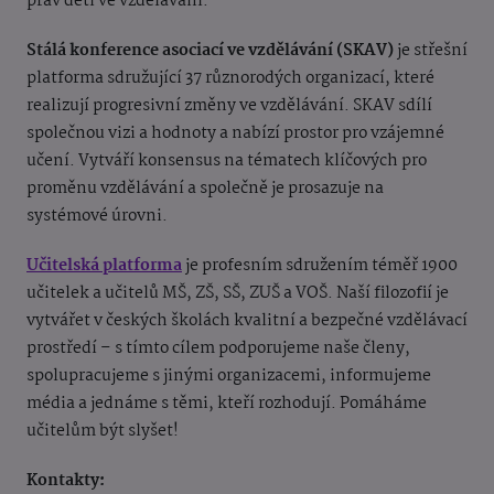
práv dětí ve vzdělávání.
Stálá konference asociací ve vzdělávání (SKAV)
je střešní
platforma sdružující 37 různorodých organizací, které
realizují progresivní změny ve vzdělávání. SKAV sdílí
společnou vizi a hodnoty a nabízí prostor pro vzájemné
učení. Vytváří konsensus na tématech klíčových pro
proměnu vzdělávání a společně je prosazuje na
systémové úrovni.
Učitelská platforma
je profesním sdružením téměř 1900
učitelek a učitelů MŠ, ZŠ, SŠ, ZUŠ a VOŠ. Naší filozofií je
vytvářet v českých školách kvalitní a bezpečné vzdělávací
prostředí – s tímto cílem podporujeme naše členy,
spolupracujeme s jinými organizacemi, informujeme
média a jednáme s těmi, kteří rozhodují. Pomáháme
učitelům být slyšet!
Kontakty: