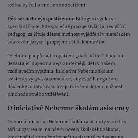
rodina by čelila enormnímu zatížení.
Děti se sluchovým postižením:
Bilingvní výuka ve
speciální škole, kde společně pracuje slyšící a neslyšící
pedagog, zajišťuje dětem možnost vyjádření v mateřském
znakovém jazyce i propojení s širší komunitou.
Odebrání podpůrného opatření „další učitel“ bude mít
devastující dopad na nejzranitelnější děti v našem
vzdělávacím systému. Iniciativa Neberme školám
asistenty vyzývá zákonodárce, aby zvážili negativní
důsledky tohoto kroku a zajistili všem dětem možnost
plnohodnotného vzdělávání.
O iniciativě Neberme školám asistenty
Odborná iniciativa Neberme školám asistenty vznikla v
září 2023 v reakci na návrh novely školského zákona,
který počítal se snížením počtu asistentů pedagoga na