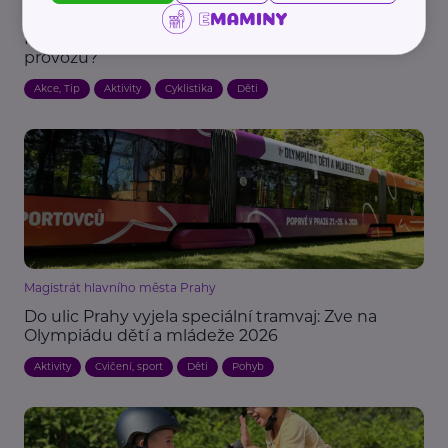
Decathlon
Kdy je dítě připravené na první kilometry v
provozu?
Akce, Tip
Aktivity
Cyklistika
Děti
Magistrát hlavního města Prahy
Do ulic Prahy vyjela speciální tramvaj: Zve na
Olympiádu dětí a mládeže 2026
Aktivity
Cvičení, sport
Děti
Pohyb