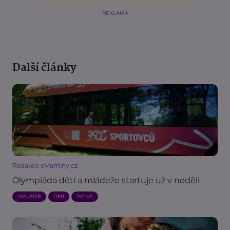
REKLAMA
Další články
Redakce eMaminy.cz
Olympiáda dětí a mládeže startuje už v neděli
Aktuálně
Děti
Pohyb