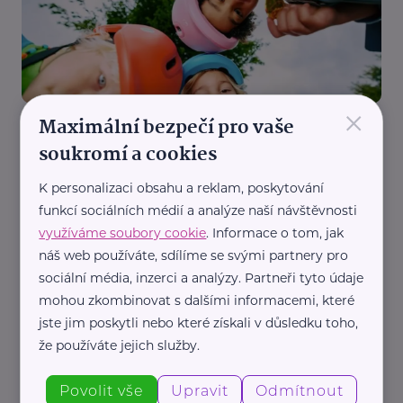
×
Maximální bezpečí pro vaše
Reklama
Decathlon
soukromí a cookies
Vyplatí se kupovat nové věci, nebo raději hledat v
bazarech?
K personalizaci obsahu a reklam, poskytování
funkcí sociálních médií a analýze naší návštěvnosti
Akce, Tip
Aktivity
Cvičení, sport
Dárek
Pohyb
využíváme soubory cookie
. Informace o tom, jak
náš web používáte, sdílíme se svými partnery pro
sociální média, inzerci a analýzy. Partneři tyto údaje
mohou zkombinovat s dalšími informacemi, které
jste jim poskytli nebo které získali v důsledku toho,
že používáte jejich služby.
Povolit vše
Upravit
Odmítnout
Reklama