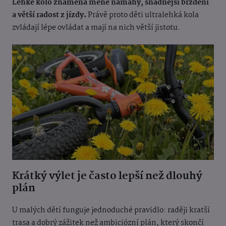
Lehké kolo znamená méně námahy, snadnější brzdění
a větší radost z jízdy.
Právě proto děti ultralehká kola
zvládají lépe ovládat a mají na nich větší jistotu.
Krátký výlet je často lepší než dlouhý
plán
U malých dětí funguje jednoduché pravidlo: raději kratší
trasa a dobrý zážitek než ambiciózní plán, který skončí