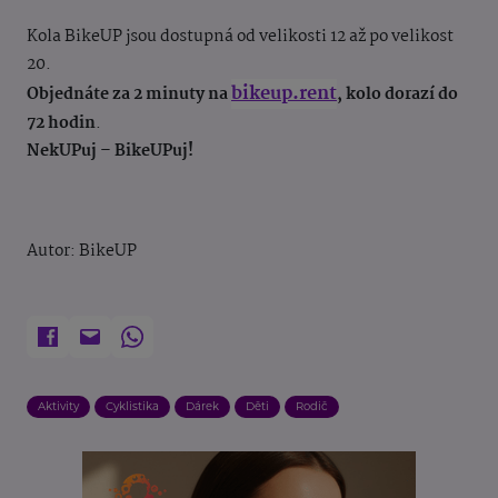
Kola BikeUP jsou dostupná od velikosti 12 až po velikost
20.
bikeup.rent
Objednáte za 2 minuty na
, kolo dorazí do
72 hodin
.
NekUPuj – BikeUPuj!
Autor: BikeUP
Aktivity
Cyklistika
Dárek
Děti
Rodič