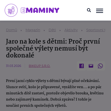
Domů
Magazín
Děti
Aktivity
Sportovní tem
Jaro na kole s dětmi: Proč první
společné výlety nemusí být
dokonalé
31.03.2026
BIKEUP S.R.O.
První jarní cyklo výlety s dětmi bývají plné očekávání.
Slunce svítí, kolo je připravené, vyrážíte ven… a po pár
minutách dítě zastaví, protože objevilo brouka, květinu
nebo zajímavý kamínek. Dobrá zpráva? I tohle je
součást prvních společných výletů.