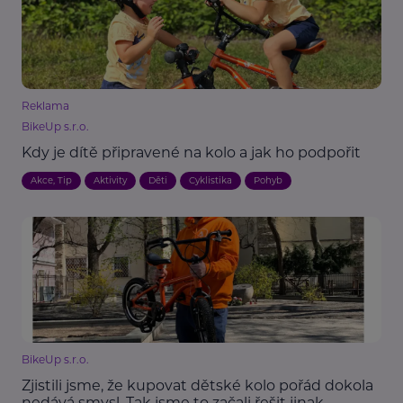
Reklama
BikeUp s.r.o.
Kdy je dítě připravené na kolo a jak ho podpořit
Akce, Tip
Aktivity
Děti
Cyklistika
Pohyb
BikeUp s.r.o.
Zjistili jsme, že kupovat dětské kolo pořád dokola
nedává smysl. Tak jsme to začali řešit jinak