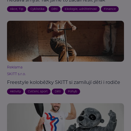
Akce, Tip
Cyklistika
Děti
Ekologie, udržitelnost
Finance
Reklama
SKITT s.r.o.
Freestyle koloběžky SKITT si zamilují děti i rodiče
Aktivity
Cvičení, sport
Děti
Pohyb