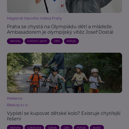
Magistrát hlavního města Prahy
Praha se chystá na Olympiádu dětí a mládeže.
Ambasadorem je olympijský vítěz Josef Dostál
Aktivity
Cvičení, sport
Děti
Pohyb
Reklama
BikeUp s.r.o.
Vyplatí se kupovat dětské kolo? Existuje chytřejší
řešení
Aktivity
Cyklistika
Dárek
Děti
Pohyb
Rodič