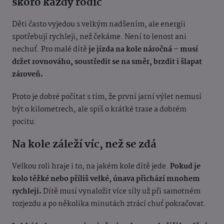
skoro každý rodič
Děti často vyjedou s velkým nadšením, ale energii
spotřebují rychleji, než čekáme. Není to lenost ani
nechuť. Pro malé dítě
je jízda na kole náročná – musí
držet rovnováhu, soustředit se na směr, brzdit i šlapat
zároveň.
Proto je dobré počítat s tím, že první jarní výlet nemusí
být o kilometrech, ale spíš o krátké trase a dobrém
pocitu.
Na kole záleží víc, než se zdá
Velkou roli hraje i to, na jakém kole dítě jede.
Pokud je
kolo těžké nebo příliš velké, únava přichází mnohem
rychleji.
Dítě musí vynaložit více síly už při samotném
rozjezdu a po několika minutách ztrácí chuť pokračovat.