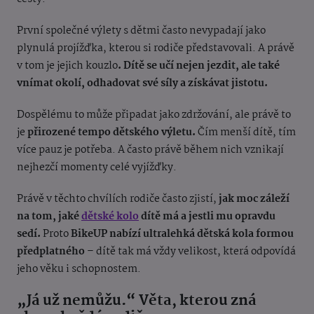
První společné výlety s dětmi často nevypadají jako
plynulá projížďka, kterou si rodiče představovali. A právě
v tom je jejich kouzlo
. Dítě se učí nejen jezdit, ale také
vnímat okolí, odhadovat své síly a získávat jistotu.
Dospělému to může připadat jako zdržování, ale právě to
je
přirozené tempo dětského výletu.
Čím menší dítě, tím
více pauz je potřeba. A často právě během nich vznikají
nejhezčí momenty celé vyjížďky.
Právě v těchto chvílích rodiče často zjistí,
jak moc záleží
na tom, jaké
dětské kolo
dítě má a jestli mu opravdu
sedí.
Proto
BikeUP nabízí ultralehká dětská kola formou
předplatného –
dítě tak má vždy velikost, která odpovídá
jeho věku i schopnostem.
„
Já už nemůžu.“ Věta, kterou zná