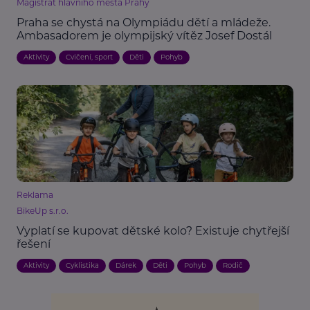
Magistrát hlavního města Prahy
Praha se chystá na Olympiádu dětí a mládeže.
Ambasadorem je olympijský vítěz Josef Dostál
Aktivity
Cvičení, sport
Děti
Pohyb
Reklama
BikeUp s.r.o.
Vyplatí se kupovat dětské kolo? Existuje chytřejší
řešení
Aktivity
Cyklistika
Dárek
Děti
Pohyb
Rodič