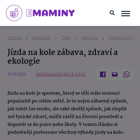
Domů
Magazín
Děti
Aktivity
Sportovní tem
Jízda na kole zábava, zdraví a
ekologie
19.07.2025
ADRENALINE RACE S.R.O.
Jízda na kole je sportem, který se těší stále rostoucí
popularitě po celém světě. Je to nejen zábavný způsob,
jak trávit čas venku, ale také skvělý způsob, jak zlepšit
své fyzické zdraví, snížit zátěž na životní prostředí a
dopravit se do práce nebo školy. V tomto článku si
podrobněji probereme všechny výhody jízdy na kole.