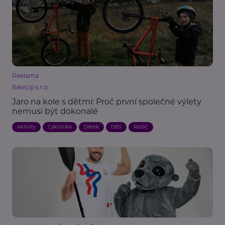
Reklama
BikeUp s.r.o.
Jaro na kole s dětmi: Proč první společné výlety
nemusí být dokonalé
Aktivity
Cyklistika
Dárek
Děti
Rodič