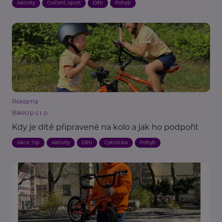
Aktivity
Cvičení, sport
Děti
Pohyb
Reklama
BikeUp s.r.o.
Kdy je dítě připravené na kolo a jak ho podpořit
Akce, Tip
Aktivity
Děti
Cyklistika
Pohyb