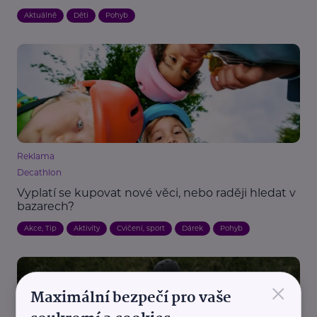
Aktuálně
Děti
Pohyb
Reklama
Decathlon
Vyplatí se kupovat nové věci, nebo raději hledat v
bazarech?
Akce, Tip
Aktivity
Cvičení, sport
Dárek
Pohyb
×
Maximální bezpečí pro vaše