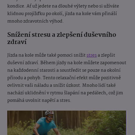
kondice. Ať už jedete na dlouhé výlety nebo si užíváte
klidnou projížďku po okolí, jízda na kole vám přináší
mnoho zdravotních výhod.
Snížení stresu a zlepšení duševního
zdraví
Jízda na kole může také pomoci snížit
stres
a zlepšit
duševní zdraví. Během jízdy na kole můžete zapomenout
na každodenní starosti a soustředit se pouze na okolní
přírodu a pohyb. Tento relaxační efekt může pozitivně
ovlivnit vaši náladu a snížit úzkost. Mnoho lidí také
nachází uklidnění v rytmu šlapání na pedálech, což jim
pomáhá uvolnit napětí a stres.