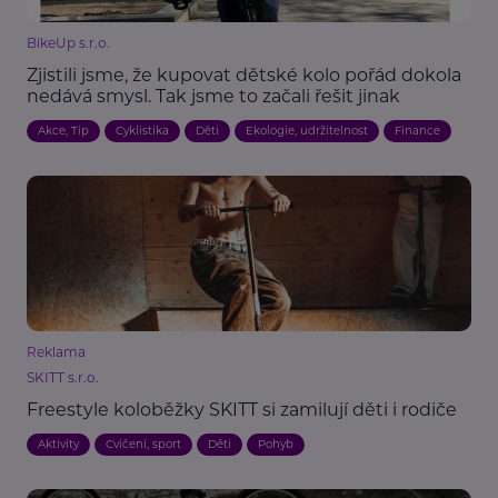
BikeUp s.r.o.
Zjistili jsme, že kupovat dětské kolo pořád dokola
nedává smysl. Tak jsme to začali řešit jinak
Akce, Tip
Cyklistika
Děti
Ekologie, udržitelnost
Finance
Reklama
SKITT s.r.o.
Freestyle koloběžky SKITT si zamilují děti i rodiče
Aktivity
Cvičení, sport
Děti
Pohyb