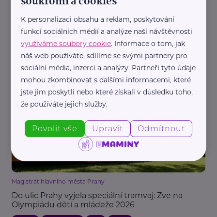
soukromí a cookies
K personalizaci obsahu a reklam, poskytování
funkcí sociálních médií a analýze naší návštěvnosti
Reklama
využíváme soubory cookie
. Informace o tom, jak
Decathlon
náš web používáte, sdílíme se svými partnery pro
Kdy je dítě připravené na první kilometry v
sociální média, inzerci a analýzy. Partneři tyto údaje
provozu?
mohou zkombinovat s dalšími informacemi, které
Akce, Tip
Aktivity
Cyklistika
Děti
jste jim poskytli nebo které získali v důsledku toho,
že používáte jejich služby.
Povolit vše
Upravit
Odmítnout
Magistrát hlavního města Prahy
Do ulic Prahy vyjela speciální tramvaj: Zve na
Olympiádu dětí a mládeže 2026