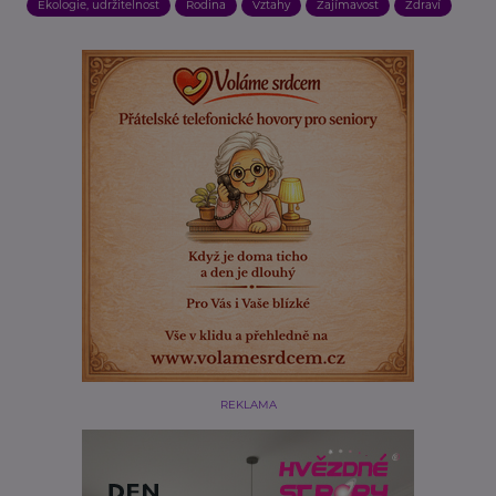
Ekologie, udržitelnost
Rodina
Vztahy
Zajímavost
Zdraví
REKLAMA