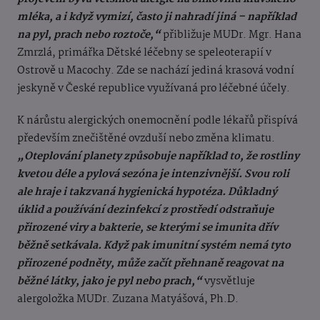
mléka, a i když vymizí, často ji nahradí jiná – například
na pyl, prach nebo roztoče,“
přibližuje MUDr. Mgr. Hana
Zmrzlá, primářka Dětské léčebny se speleoterapií v
Ostrově u Macochy. Zde se nachází jediná krasová vodní
jeskyně v České republice využívaná pro léčebné účely.
K nárůstu alergických onemocnění podle lékařů přispívá
především znečištěné ovzduší nebo změna klimatu.
„Oteplování planety způsobuje například to, že rostliny
kvetou déle a pylová sezóna je intenzivnější. Svou roli
ale hraje i takzvaná hygienická hypotéza. Důkladný
úklid a používání dezinfekcí z prostředí odstraňuje
přirozené viry a bakterie, se kterými se imunita dřív
běžně setkávala. Když pak imunitní systém nemá tyto
přirozené podněty, může začít přehnaně reagovat na
běžné látky, jako je pyl nebo prach,“
vysvětluje
alergoložka MUDr. Zuzana Matyášová, Ph.D.