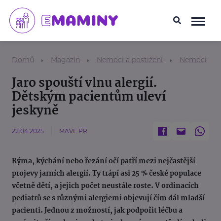
Domů
Magazín
Nemoci a postižení
Nemoci
Jaro spouští vlnu alergií.
Dětským pacientům uleví
jeskyně
22.04.2025
MAVE PR
Rýma, kýchání nebo řezání očí patří mezi nejčastější
projevy jarních alergií. Ty trápí asi 25 % české populace
včetně dětí, a jejich počet neustále roste. V ordinacích
pediatrů se s různými alergiemi objevují čím dál mladší
pacienti. Jednou z možností, jak podpořit léčbu a