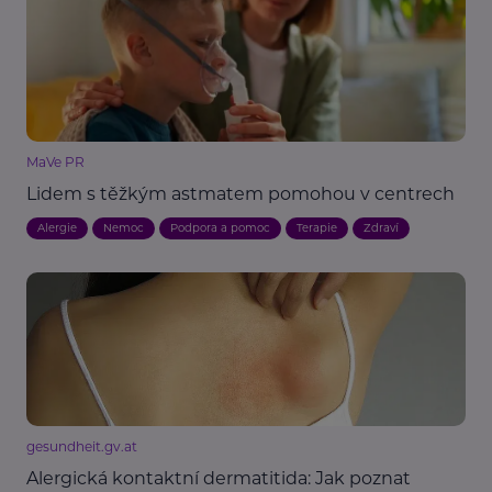
MaVe PR
Lidem s těžkým astmatem pomohou v centrech
Alergie
Nemoc
Podpora a pomoc
Terapie
Zdraví
gesundheit.gv.at
Alergická kontaktní dermatitida: Jak poznat