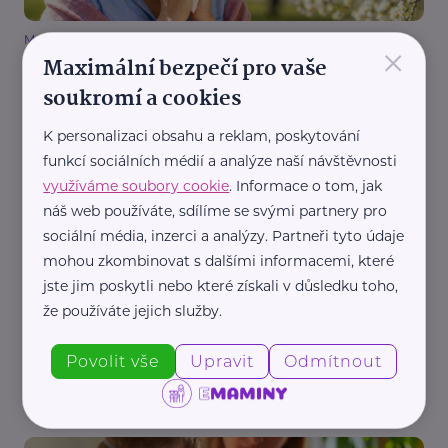
MaVe PR
×
Maximální bezpečí pro vaše
Jediná léčba, která alergii skutečně vyléčí?
Dostane ji jen zlomek pacientů, varují lékaři
soukromí a cookies
Alergie
Prevence, léčba
Zdraví
K personalizaci obsahu a reklam, poskytování
funkcí sociálních médií a analýze naší návštěvnosti
využíváme soubory cookie
. Informace o tom, jak
náš web používáte, sdílíme se svými partnery pro
sociální média, inzerci a analýzy. Partneři tyto údaje
mohou zkombinovat s dalšími informacemi, které
jste jim poskytli nebo které získali v důsledku toho,
že používáte jejich služby.
gesundheit.gv.at
Pylové alergie pod lupou: Spouštěče a tipy pro
Povolit vše
Upravit
Odmítnout
prevenci
Bezpečnost
Děti
Alergie
Prevence, léčba