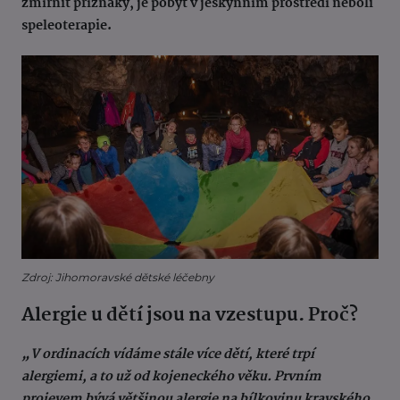
zmírnit příznaky, je pobyt v jeskynním prostředí neboli
speleoterapie.
Zdroj: Jihomoravské dětské léčebny
Alergie u dětí jsou na vzestupu. Proč?
„V ordinacích vídáme stále více dětí, které trpí
alergiemi, a to už od kojeneckého věku. Prvním
projevem bývá většinou alergie na bílkovinu kravského