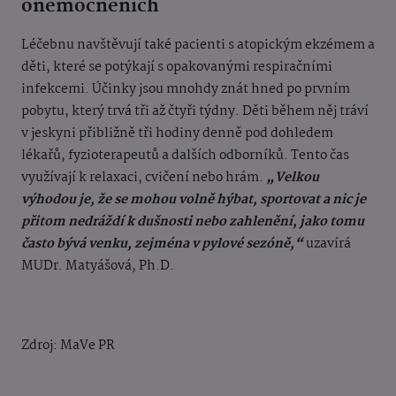
onemocněních
Léčebnu navštěvují také pacienti s atopickým ekzémem a
děti, které se potýkají s opakovanými respiračními
infekcemi. Účinky jsou mnohdy znát hned po prvním
pobytu, který trvá tři až čtyři týdny. Děti během něj tráví
v jeskyni přibližně tři hodiny denně pod dohledem
lékařů, fyzioterapeutů a dalších odborníků. Tento čas
využívají k relaxaci, cvičení nebo hrám.
„Velkou
výhodou je, že se mohou volně hýbat, sportovat a nic je
přitom nedráždí k dušnosti nebo zahlenění, jako tomu
často bývá venku, zejména v pylové sezóně,“
uzavírá
MUDr. Matyášová, Ph.D.
Zdroj: MaVe PR