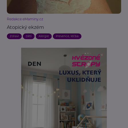
Redakce eMaminy.cz
Atopický ekzém
Zdraví
Děti
Alergie
Prevence, léčba