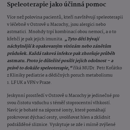
Speleoterapie jako účinná pomoc
Více než polovina pacientů, kteří navštěvují speleoterapii
v léčebně v Ostrově u Macochy, jsou alergici nebo
astmatici. Mnohdy trpí kombinací obou nemocí, a o to
křehčí je pak jejich imunita.
„Tyto děti bývají
náchylnější k opakovaným virózám nebo zánětům
průdušek. Každá taková infekce pak zhoršuje průběh
astmatu. Proto je důležité posílit jejich odolnost – a
právě to dokáže speleoterapie,“
říká MUDr. Petr Koťátko
z Kliniky pediatrie a dědičných poruch metabolismu
1. LF UK a VFN v Praze.
Jeskynní prostředí v Ostrově u Macochy je jedinečné pro
svou čistotu vzduchu s téměř stoprocentní vlhkostí.
Navíc je bohaté na záporné ionty, které pomáhají
prokrvovat dýchací cesty, uvolňovat hlen a zklidnit
podrážděné sliznice. Vyskytuje se zde i mírně zvýšené