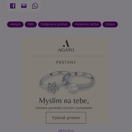
Alergie
Děti
Podpora a pomoc
Prevence, léčba
Zdraví
REKLAMA