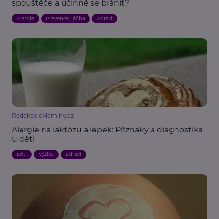
spouštěče a účinně se bránit?
Alergie
Prevence, léčba
Zdraví
Redakce eMaminy.cz
Alergie na laktózu a lepek: Příznaky a diagnostika
u dětí
Děti
Výživa
Zdraví