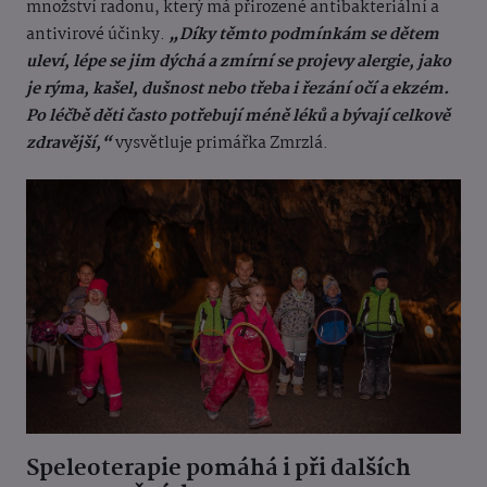
množství radonu, který má přirozené antibakteriální a
antivirové účinky.
„Díky těmto podmínkám se dětem
uleví, lépe se jim dýchá a zmírní se projevy alergie, jako
je rýma, kašel, dušnost nebo třeba i řezání očí a ekzém.
Po léčbě děti často potřebují méně léků a bývají celkově
zdravější,“
vysvětluje primářka Zmrzlá.
Speleoterapie pomáhá i při dalších