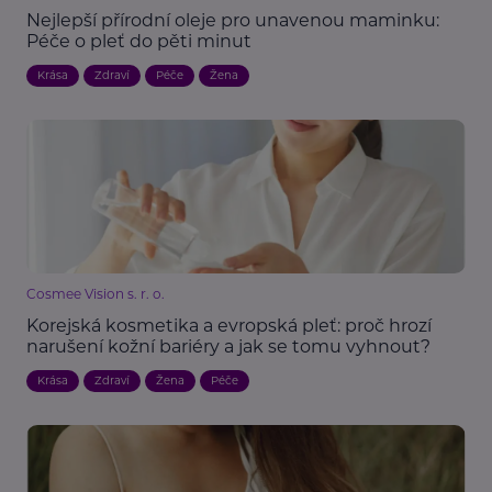
Nejlepší přírodní oleje pro unavenou maminku:
Péče o pleť do pěti minut
Krása
Zdraví
Péče
Žena
Cosmee Vision s. r. o.
Korejská kosmetika a evropská pleť: proč hrozí
narušení kožní bariéry a jak se tomu vyhnout?
Krása
Zdraví
Žena
Péče