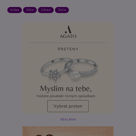
Krása
Péče
Zdraví
Žena
REKLAMA