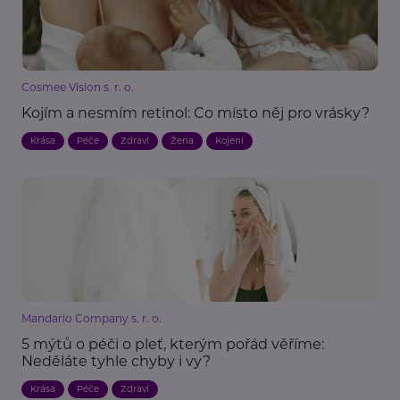
Cosmee Vision s. r. o.
Kojím a nesmím retinol: Co místo něj pro vrásky?
Krása
Péče
Zdraví
Žena
Kojení
Mandario Company s. r. o.
5 mýtů o péči o pleť, kterým pořád věříme:
Neděláte tyhle chyby i vy?
Krása
Péče
Zdraví