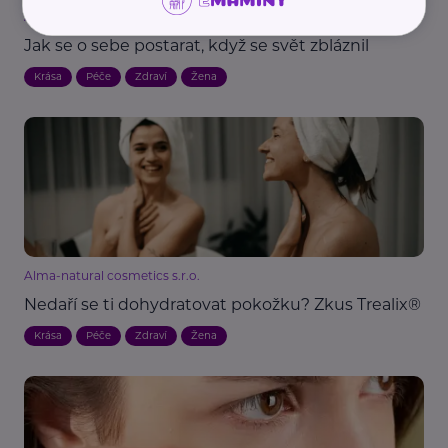
Alma-natural cosmetics s.r.o.
Jak se o sebe postarat, když se svět zbláznil
Krása
Péče
Zdraví
Žena
Alma-natural cosmetics s.r.o.
Nedaří se ti dohydratovat pokožku? Zkus Trealix®
Krása
Péče
Zdraví
Žena