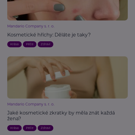
Mandario Company s. r. o.
Kosmetické hříchy: Děláte je taky?
Krása
Péče
Zdraví
Mandario Company s. r. o.
Jaké kosmetické zkratky by měla znát každá
žena?
Krása
Péče
Zdraví