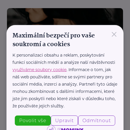
×
Maximální bezpečí pro vaše
soukromí a cookies
Cosmee Vision s. r. o.
K personalizaci obsahu a reklam, poskytování
funkcí sociálních médií a analýze naší návštěvnosti
Jak pečovat o dekolt: rychlé tipy proti vráskám
pro vytížené maminky
využíváme soubory cookie
. Informace o tom, jak
náš web používáte, sdílíme se svými partnery pro
Péče
Krása
Zdraví
Žena
sociální média, inzerci a analýzy. Partneři tyto údaje
mohou zkombinovat s dalšími informacemi, které
jste jim poskytli nebo které získali v důsledku toho,
že používáte jejich služby.
Povolit vše
Upravit
Odmítnout