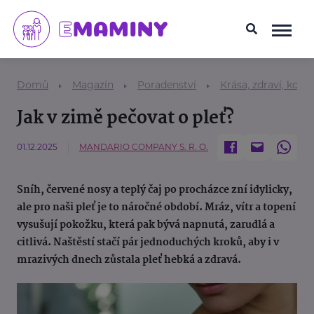
Domů
Magazín
Poradenství
Krása, zdraví, kosm
Jak v zimě pečovat o pleť?
01.12.2025
MANDARIO COMPANY S. R. O.
Sníh, červené nosy a teplý čaj po procházce zní idylicky,
ale pro naši pleť je to náročné období. Mráz, vítr a topení
vysušují pokožku, která pak bývá napnutá, zarudlá a
citlivá. Naštěstí stačí pár jednoduchých kroků, aby i v
mrazivých dnech zůstala pleť hebká a zdravá.