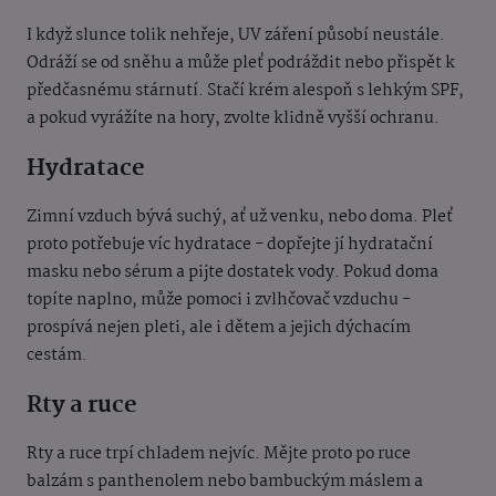
I když slunce tolik nehřeje, UV záření působí neustále.
Odráží se od sněhu a může pleť podráždit nebo přispět k
předčasnému stárnutí. Stačí krém alespoň s lehkým SPF,
a pokud vyrážíte na hory, zvolte klidně vyšší ochranu.
Hydratace
Zimní vzduch bývá suchý, ať už venku, nebo doma. Pleť
proto potřebuje víc hydratace - dopřejte jí hydratační
masku nebo sérum a pijte dostatek vody. Pokud doma
topíte naplno, může pomoci i zvlhčovač vzduchu -
prospívá nejen pleti, ale i dětem a jejich dýchacím
cestám.
Rty a ruce
Rty a ruce trpí chladem nejvíc. Mějte proto po ruce
balzám s panthenolem nebo bambuckým máslem a