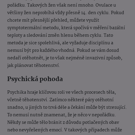
pořádku. Takových žen však není mnoho. Ovulace u
většiny žen neprobíhá vždy přesně 14. den cyklu. Pokud
chcete mít přesnější přehled, můžete využít
symptotermální metodu, která spočívá v měření bazální
teploty a sledování změn hlenu během cyklu. Tato
metoda je sice spolehlivá, ale vyžaduje disciplínu a
nemusí být pro každého vhodná. Pokud se vám dosud
nedaří otěhotnět, je to však nejméně invazivní způsob,
jak plánovat těhotenství.
Psychická pohoda
Psychika hraje klíčovou roli ve všech procesech těla,
včetně těhotenství. Zatímco některé páry otěhotní
snadno, u jiných to trvá déle a čekání může být stresující.
To nemusí nutně znamenat, že je něco v nepořádku.
Někdy se může tělo bránit z důvodu potlačených obav
nebo nevyřešených emocí. V takových případech může