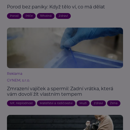
Porod bez paniky: Když tělo ví, co má dělat
Porod
Péče
Těhotná
Zdraví
Reklama
GYNEM, s.r.o.
Zmrazení vajíček a spermií: Zadní vrátka, která
vám dovolí žít vlastním tempem
IVF, neplodnost
Mateřství a rodičovství
Muži
Zdraví
Žena