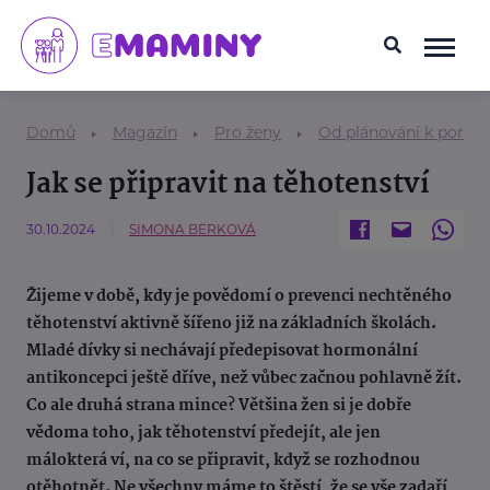
Domů
Magazín
Pro ženy
Od plánování k porod
Jak se připravit na těhotenství
30.10.2024
SIMONA BERKOVÁ
Žijeme v době, kdy je povědomí o prevenci nechtěného
těhotenství aktivně šířeno již na základních školách.
Mladé dívky si nechávají předepisovat hormonální
antikoncepci ještě dříve, než vůbec začnou pohlavně žít.
Co ale druhá strana mince? Většina žen si je dobře
vědoma toho, jak těhotenství předejít, ale jen
málokterá ví, na co se připravit, když se rozhodnou
otěhotnět. Ne všechny máme to štěstí, že se vše zadaří