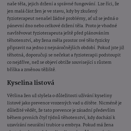
naše těla, jejich držení a správné fungování. Lze říci, že
jen malá část žen je ve stavu, kdy by zkušený
fyzioterapeut nenašel žádné problémy, ať už se jedná o
pánevní dno nebo celkové držení těla. Proto je vhodné
navštěvovat fyzioterapeuta ještě před plánováním
těhotenství, aby žena měla prostor své tělo fyzicky
připravit na jedno z nejnáročnějších období. Pokud jste již
těhotná, doporučuji se nečekat a fyzioterapii podstoupit
co nejdříve, než se objeví obtíže související s růstem
bříška a změnou těžiště.
Kyselina listová
Většina žen už slyšela o důležitosti užívání kyseliny
listové jako prevence vrozených vad u dítěte. Nicméně je
důležité vědět, že tato prevence je zásadní především
během prvních čtyř týdnů těhotenství, kdy dochází k
uzavírání neurální trubice u embrya. Pokud má žena