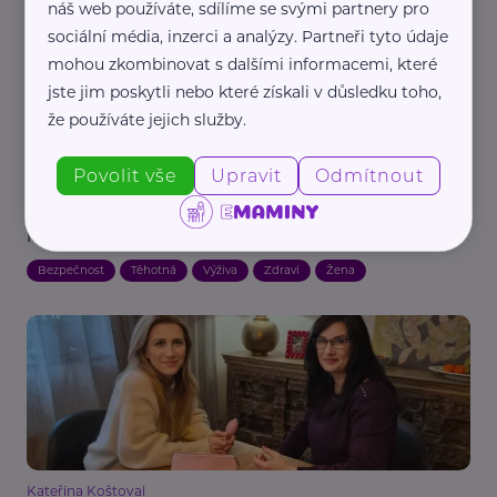
náš web používáte, sdílíme se svými partnery pro
sociální média, inzerci a analýzy. Partneři tyto údaje
mohou zkombinovat s dalšími informacemi, které
jste jim poskytli nebo které získali v důsledku toho,
že používáte jejich služby.
Povolit vše
Upravit
Odmítnout
Redakce eMaminy.cz
Jídelníček v těhotenství: Proč už neplatí, že
musíte „jíst za dva“?
Bezpečnost
Těhotná
Výživa
Zdraví
Žena
Kateřina Koštoval