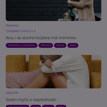
Reklama
Coloplast Czech s.r.o.
Ano, i se stomií můžete mít miminko
Mateřství a rodičovství
Těhotná
Zdraví
Žena
MaVe PR
Sedm mýtů o neplodnosti