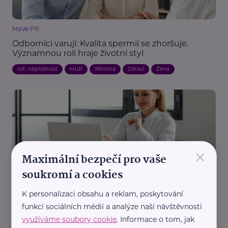
MaVe PR
Odborníci varují: Kvalita spermií se zhoršuje.
Významnou roli hraje životní styl
IVF, neplodnost
Muži
Těhotná
Zdraví
Žena
×
Maximální bezpečí pro vaše
soukromí a cookies
MaVe PR
Moderní medicína na obrazovce: Jak digitalizace
K personalizaci obsahu a reklam, poskytování
mění léčbu neplodnosti
funkcí sociálních médií a analýze naší návštěvnosti
Komunikace
Prevence, léčba
Technologie
Zdraví
využíváme soubory cookie
. Informace o tom, jak