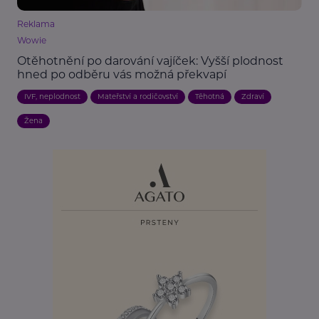
Reklama
Wowie
Otěhotnění po darování vajíček: Vyšší plodnost
hned po odběru vás možná překvapí
IVF, neplodnost
Mateřství a rodičovství
Těhotná
Zdraví
Žena