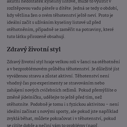
akutní nedostatek kyseliny listové, může to vyústit v
rozštěpovou vadu páteře u dítěte. Jedná se tedy o období,
kdy většina žen o svém těhotenství ještě neví. Proto je
ideální začít s užíváním kyseliny listové už před
otěhotněním, případně se zaměřit na potraviny, které
tuto látku přirozeně obsahují.
Zdravý životní styl
Zdravý životní styl hraje velkou roli v šanci na otěhotnění
a v bezproblémovém průběhu těhotenství. Je důležité jíst
vyváženou stravu a zůstat aktivní. Těhotenství není
vhodný čas pro experimenty se stravováním nebo
zahájení nových cvičebních režimů. Pokud přemýšlíte o
změně jídelníčku, udělejte to ještě před tím, než
otěhotníte. Podobně je tomu i s fyzickou aktivitou – není
ideální začínat s novými sporty, ale pokud jste například
zvyklá běhat, můžete pokračovat i v těhotenství, pokud
se cítíte dobře a nečiní vám to problémy (např.