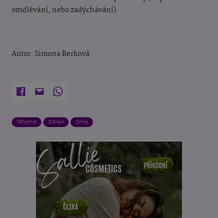
omdlévání, nebo zadýchávání).
Autor: Simona Berková
Těhotná
Zdraví
Žena