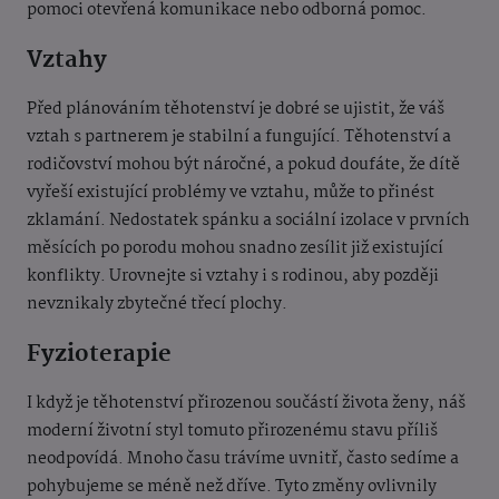
pomoci otevřená komunikace nebo odborná pomoc.
Vztahy
Před plánováním těhotenství je dobré se ujistit, že váš
vztah s partnerem je stabilní a fungující. Těhotenství a
rodičovství mohou být náročné, a pokud doufáte, že dítě
vyřeší existující problémy ve vztahu, může to přinést
zklamání. Nedostatek spánku a sociální izolace v prvních
měsících po porodu mohou snadno zesílit již existující
konflikty. Urovnejte si vztahy i s rodinou, aby později
nevznikaly zbytečné třecí plochy.
Fyzioterapie
I když je těhotenství přirozenou součástí života ženy, náš
moderní životní styl tomuto přirozenému stavu příliš
neodpovídá. Mnoho času trávíme uvnitř, často sedíme a
pohybujeme se méně než dříve. Tyto změny ovlivnily