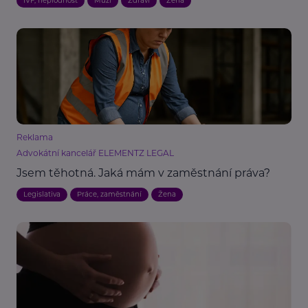
IVF, neplodnost
Muži
Zdraví
Žena
Reklama
Advokátní kancelář ELEMENTZ LEGAL
Jsem těhotná. Jaká mám v zaměstnání práva?
Legislativa
Práce, zaměstnání
Žena