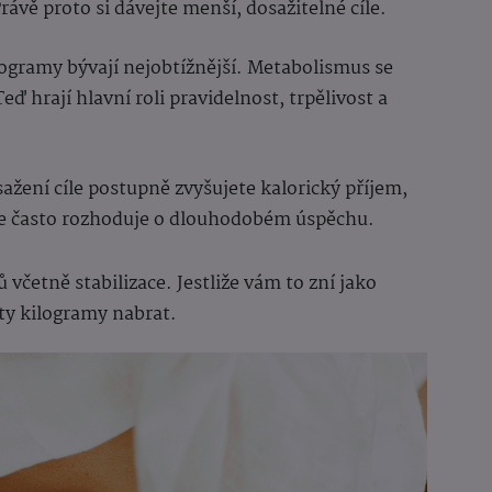
Právě proto si dávejte menší, dosažitelné cíle.
ilogramy bývají nejobtížnější. Metabolismus se
eď hrají hlavní roli pravidelnost, trpělivost a
sažení cíle postupně zvyšujete kalorický příjem,
ze často rozhoduje o dlouhodobém úspěchu.
 včetně stabilizace. Jestliže vám to zní jako
 ty kilogramy nabrat.