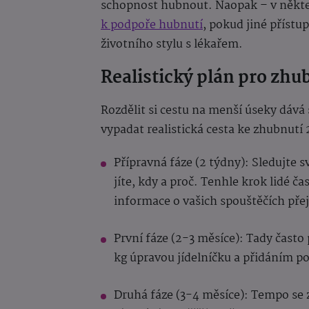
schopnost hubnout. Naopak – v někte
k podpoře hubnutí
, pokud jiné přístu
životního stylu s lékařem.
Realistický plán pro zhu
Rozdělit si cestu na menší úseky dává 
vypadat realistická cesta ke zhubnutí 
Přípravná fáze (2 týdny): Sledujte s
jíte, kdy a proč. Tenhle krok lidé č
informace o vašich spouštěčích přej
První fáze (2-3 měsíce): Tady často 
kg úpravou jídelníčku a přidáním po
Druhá fáze (3-4 měsíce): Tempo se 