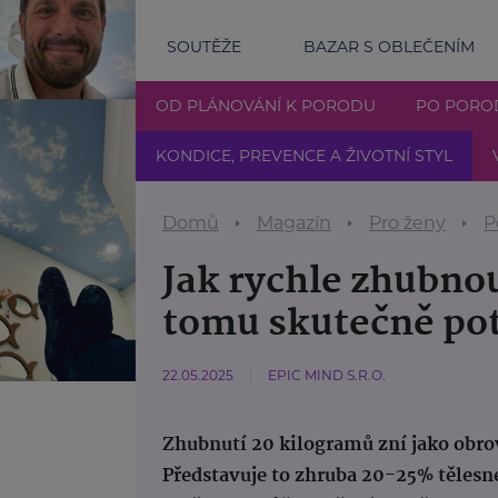
SOUTĚŽE
BAZAR S OBLEČENÍM
OD PLÁNOVÁNÍ K PORODU
PO PORO
KONDICE, PREVENCE A ŽIVOTNÍ STYL
Domů
Magazín
Pro ženy
P
Jak rychle zhubnou
tomu skutečně pot
22.05.2025
EPIC MIND S.R.O.
Zhubnutí 20 kilogramů zní jako obrov
Představuje to zhruba 20-25% těles