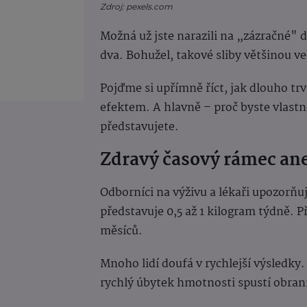
Zdroj: pexels.com
Možná už jste narazili na „zázračné" d
dva. Bohužel, takové sliby většinou ve
Pojďme si upřímně říct, jak dlouho t
efektem. A hlavně – proč byste vlastně
představujete.
Zdravý časový rámec ane
Odborníci na výživu a lékaři upozorňu
představuje 0,5 až 1 kilogram týdně. P
měsíců.
Mnoho lidí doufá v rychlejší výsledky. 
rychlý úbytek hmotnosti spustí obr