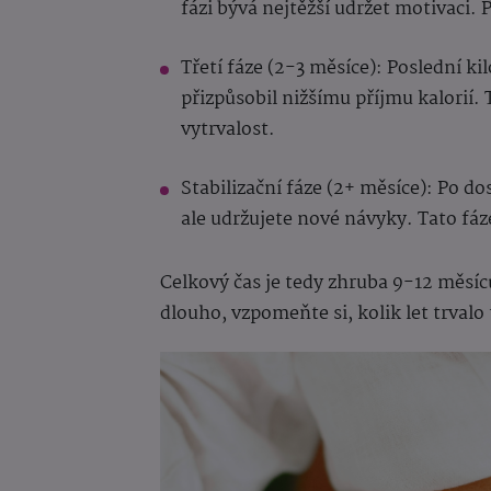
fázi bývá nejtěžší udržet motivaci. 
Třetí fáze (2-3 měsíce): Poslední k
přizpůsobil nižšímu příjmu kalorií. T
vytrvalost.
Stabilizační fáze (2+ měsíce): Po do
ale udržujete nové návyky. Tato fá
Celkový čas je tedy zhruba 9-12 měsíců
dlouho, vzpomeňte si, kolik let trvalo