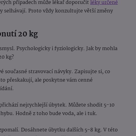
rých případech může lékař doporučit
léky určené
py selhávají. Proto vždy konzultujte větší změny
bnutí 20 kg
smysl. Psychologicky i fyziologicky. Jak by mohla
20 kg?
vé současné stravovací návyky. Zapisujte si, co
asto přeskakují, ale poskytne vám cenné
ídání.
přichází nejrychlejší úbytek. Můžete shodit 5-10
hybu. Hodně z toho bude voda, ale i tuk.
zpomalí. Dosáhnete úbytku dalších 5-8 kg. V této