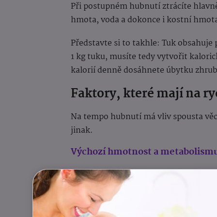
Při postupném hubnutí ztrácíte hlavně
hmota, voda a dokonce i kostní hmota
Představte si to takhle: Tuk obsahuje p
1 kg tuku, musíte tedy vytvořit kaloric
kalorií denně dosáhnete úbytku zhrub
Faktory, které mají na ry
Na tempo hubnutí má vliv spousta věc
jinak.
Výchozí hmotnost a metabolism
Lidé s vyšší počáteční váhou hubnou zp
metabolismus – jejich tělo zkrátka sp
váhy se tempo zpomaluje.