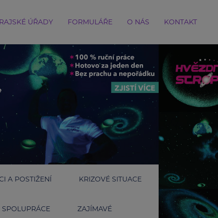
RAJSKÉ ÚŘADY
FORMULÁŘE
O NÁS
KONTAKT
I A POSTIŽENÍ
KRIZOVÉ SITUACE
SPOLUPRÁCE
ZAJÍMAVÉ