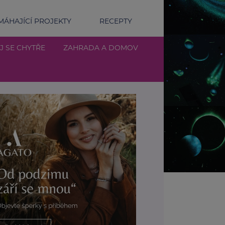
ÁHAJÍCÍ PROJEKTY
RECEPTY
J SE CHYTŘE
ZAHRADA A DOMOV
ychle zhubnout 20 kg - Kolik času k tomu skutečně potř