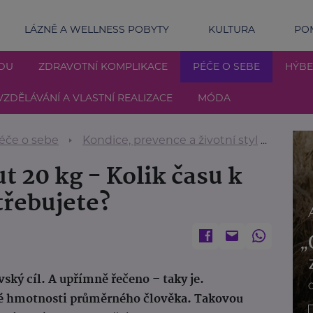
LÁZNĚ A WELLNESS POBYTY
KULTURA
POM
DU
ZDRAVOTNÍ KOMPLIKACE
PÉČE O SEBE
HÝBE
VZDĚLÁVÁNÍ A VLASTNÍ REALIZACE
MÓDA
éče o sebe
Kondice, prevence a životní styl
Jak r
t 20 kg - Kolik času k
řebujete?
ský cíl. A upřímně řečeno – taky je.
né hmotnosti průměrného člověka. Takovou