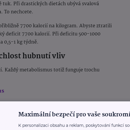
 tuk. Při drastických dietách ubývá svalová
. To nechcete.
řibližně 7700 kalorií na kilogram. Abyste ztratili
ký deficit 7700 kalorií. Při deficitu 500-1000
a 0,5-1 kg týdně.
chlost hubnutí vliv
í. Každý metabolismus totiž funguje trochu
us
očátku rychleji. Mají vyšší bazální
aluje víc energie i v klidu. S postupným úbytkem
Maximální bezpečí pro vaše soukromí
K personalizaci obsahu a reklam, poskytování funkcí so