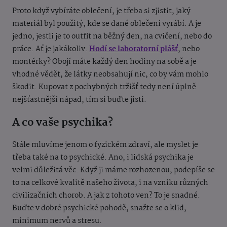
Proto když vybíráte oblečení, je třeba si zjistit, jaký
materiál byl použitý, kde se dané oblečení vyrábí. A je
jedno, jestli je to outfit na běžný den, na cvičení, nebo do
práce. Ať je jakákoliv.
Hodí se laboratorní plášť
, nebo
montérky? Obojí máte každý den hodiny na sobě a je
vhodn
é vědět, že látky neobsahují nic, co by vám mohlo
škodit. Kupovat z pochybných tržišť tedy není úplně
nejšťastnější nápad, tím si buďte jisti.
A co vaše psychika?
Stále mluvíme jenom o fyzick
ém zdraví, ale myslet je
třeba tak
é na to psychické. Ano, i lidská psychika je
velmi důležitá věc. Když ji máme rozhozenou, podepíše se
to na celkové kvalitě našeho života, i na vzniku různých
civilizačních chorob. A jak z tohoto ven? To je snadné.
Buďte v dobré psychick
é pohodě, snažte se o klid,
minimum nervů a stresu.