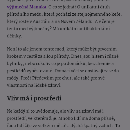
vypadat, je celá řada. Hitem poslední doby je určitě
výjimečná Manuka
. O co se jedná? O unikátní druh
přírodního medu, která pochází ze stejnojmenn
ého keře,
který roste v
Austrálii a na Nov
é
m Zélandu. A v čem je
tento med výjimečný
? Má unikátní antibakteriální
účinky.
Není to ale jenom tento med, který může být prvotním
krokem v cestě za silou přírody. Dnes jsou hitem i různ
é
bylinky, nebo cokoliv co je po domácku, bez chemie a
pesticidů vypěstované. Domácí věci se dostávají zase do
m
ódy. Proč
? Především pro chuť, ale tak
é pro sv
é
vlastnosti na lidské zdraví.
Vliv má i prostředí
Ne každý si to uvědomuje, ale vliv na zdraví má i
prostředí, ve kterém žije. Mnoho lidí má doma plísně,
řada lidí žije ve velkém městě
a dýchá špatný vzduch. To