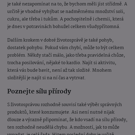
je také nezapomínat na to, že bychom měli jíst střídmě. A
určitě je vhodné vyhýbat se nadměrnému množství soli,
cukru, ale třeba i tukům. A pochopitelně i chemii, která
je dnes v potravinách bohužel celkem všudypřítomná.
Dalším krokem v dobré životosprávě je tak
é pohyb,
dostatek pohybu. Pokud vám chybí, může to být celkem
problém. Někdy stačí málo, jako třeba pravidelná chůze,
trocha posilování, nějak
é to kardio. Najít si aktivitu,
která vás bude bavit, není až tak složit
é. Mnohem
složitější je najít si na ní čas a vytrvat.
Poznejte sílu přírody
S životosprávou rozhodně souvisí tak
é výběr správných
produktů, kter
é konzumujete. Asi není nutn
é nijak
dlouze a výrazně připomí
nat, že kdo vsadí na sílu přírody,
ten rozhodně neudělá chybu. A možností, jak to může