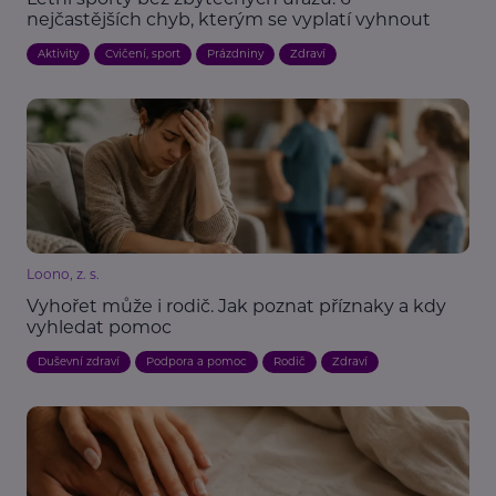
nejčastějších chyb, kterým se vyplatí vyhnout
Aktivity
Cvičení, sport
Prázdniny
Zdraví
Loono, z. s.
Vyhořet může i rodič. Jak poznat příznaky a kdy
vyhledat pomoc
Duševní zdraví
Podpora a pomoc
Rodič
Zdraví