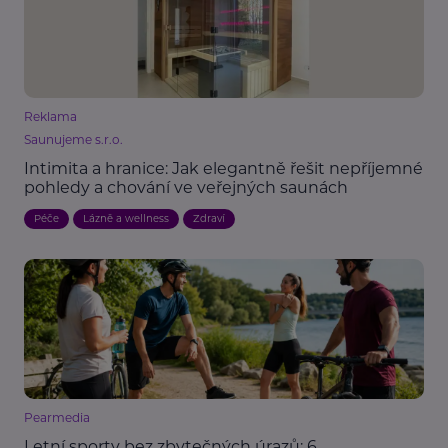
Reklama
Saunujeme s.r.o.
Intimita a hranice: Jak elegantně řešit nepříjemné
pohledy a chování ve veřejných saunách
Péče
Lázně a wellness
Zdraví
Pearmedia
Letní sporty bez zbytečných úrazů: 6