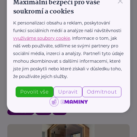
×
Maximální bezpečí pro vaše
Jak přežít letní vedra? Sedm tipů, které ochrání
soukromí a cookies
vaše srdce i zdraví
Aktuálně
Bezpečnost
Zdraví
K personalizaci obsahu a reklam, poskytování
funkcí sociálních médií a analýze naší návštěvnosti
využíváme soubory cookie
. Informace o tom, jak
náš web používáte, sdílíme se svými partnery pro
sociální média, inzerci a analýzy. Partneři tyto údaje
mohou zkombinovat s dalšími informacemi, které
jste jim poskytli nebo které získali v důsledku toho,
že používáte jejich služby.
Reklama
Nejsport.cz
Povolit vše
Upravit
Odmítnout
Jak si udržet zdravá záda, když se celý den
nezastavíte
Cvičení, sport
Zdraví
Žena