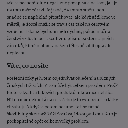
vše se pochopitelně negativně podepisuje na tom, jak je
na tom naše zdraví. Je jasn
é, ž v tomto směru není
snadn
é se například přestěhovat, ale když už žijeme ve
městě, je dobré snažit se trávit čas tak
é na čerstv
ém
vzduchu. I doma bychom mě
li dýchat, pokud mož
no
čerstvý vzduch, bez škodlivin, plísní, bakterií a jiných
zárodků, které mohou v našem těle způsobit opravdu
neplechu.
Víte, co nosíte
Poslední roky je hitem objednávat oblečení na různý
ch
čí
nských tržištích. A to může být celkem problém. Proč
?
Protože kvalitu takových produktů nikdo moc nehlídá.
Nikdo moc nekouká na to, z čeho je to vyrobeno, co látky
obsahují. A když je potom nosíme, tak se různé
škodliviny skrz naši kůži dostávají do organismu. A to je
pochopitelně opět celkem velký problém.