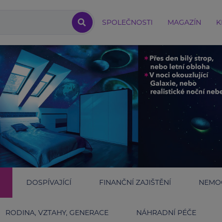
SPOLEČNOSTI
MAGAZÍN
K
DOSPÍVAJÍCÍ
FINANČNÍ ZAJIŠTĚNÍ
NEMOC
RODINA, VZTAHY, GENERACE
NÁHRADNÍ PÉČE