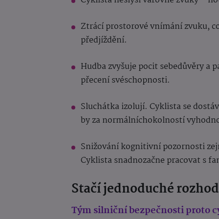
Cyklista neslyší varovné zvuky – ho
Ztrácí prostorové vnímání zvuku, c
předjíždění.
Hudba zvyšuje pocit sebedůvěry a pa
přecení svéschopnosti.
Sluchátka izolují. Cyklista se dost
by za normálníchokolností vyhodnot
Snižování kognitivní pozornosti ze
Cyklista snadnozačne pracovat s fant
Stačí jednoduché rozhod
Tým silniční bezpečnosti proto 