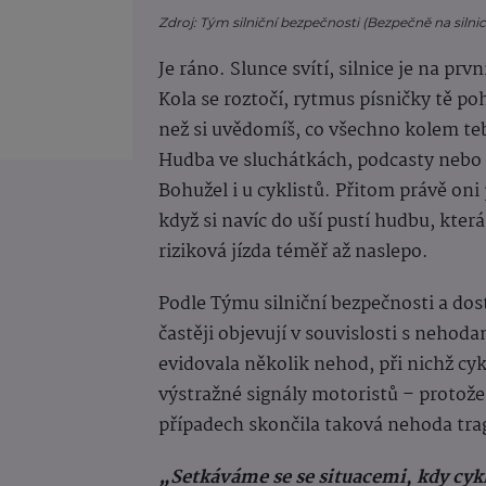
Zdroj: Tým silniční bezpečnosti (Bezpečně na silnicí
Je ráno. Slunce svítí, silnice je na prv
Kola se roztočí, rytmus písničky tě p
než si uvědomíš, co všechno kolem tebe
Hudba ve sluchátkách, podcasty nebo t
Bohužel i u cyklistů. Přitom právě oni 
když si navíc do uší pustí hudbu, která 
riziková jízda téměř až naslepo.
Podle Týmu silniční bezpečnosti a dost
častěji objevují v souvislosti s nehod
evidovala několik nehod, při nichž cy
výstražné signály motoristů – protože 
případech skončila taková nehoda tra
„Setkáváme se se situacemi, kdy cykli