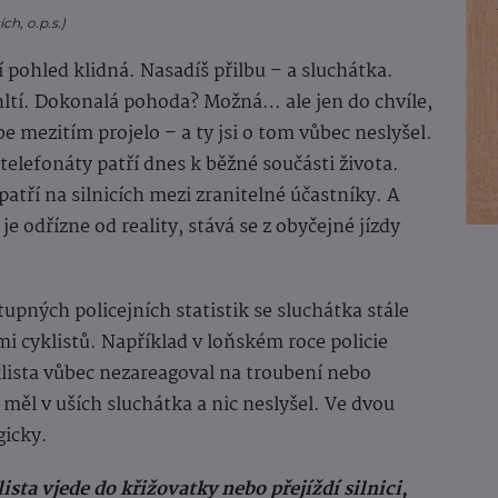
ch, o.p.s.)
ní pohled klidná. Nasadíš přilbu – a sluchátka.
ohltí. Dokonalá pohoda? Možná… ale jen do chvíle,
 mezitím projelo – a ty jsi o tom vůbec neslyšel.
elefonáty patří dnes k běžné součásti života.
patří na silnicích mezi zranitelné účastníky. A
je odřízne od reality, stává se z obyčejné jízdy
upných policejních statistik se sluchátka stále
ami cyklistů. Například v loňském roce policie
klista vůbec nezareagoval na troubení nebo
měl v uších sluchátka a nic neslyšel. Ve dvou
gicky.
sta vjede do křižovatky nebo přejíždí silnici,