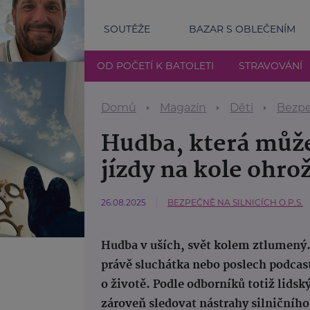
SOUTĚŽE
BAZAR S OBLEČENÍM
OD POČETÍ K BATOLETI
STRAVOVÁNÍ
Domů
Magazín
Děti
Bezpe
Hudba, která může
jízdy na kole ohrož
26.08.2025
BEZPEČNĚ NA SILNICÍCH O.P.S.
Hudba v uších, svět kolem ztlumený.
právě sluchátka nebo poslech podcast
o životě. Podle odborníků totiž lids
zároveň sledovat nástrahy silničního