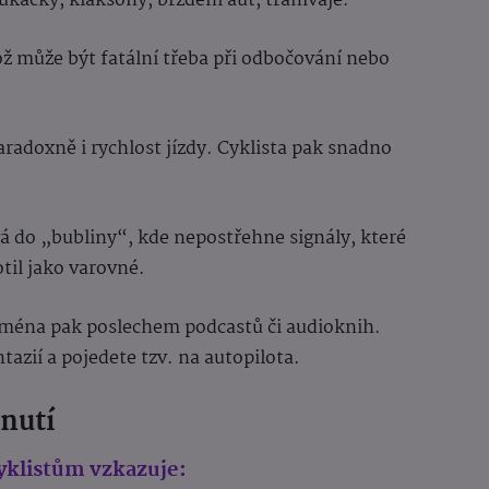
ukačky, klaksony, brzdění aut, tramvaje.
ož může být fatální třeba při odbočování nebo
radoxně i rychlost jízdy. Cyklista pak snadno
ává do „bubliny“, kde nepostřehne signály, které
il jako varovné.
jména pak poslechem podcastů či audioknih.
azií a pojedete tzv. na autopilota.
nutí
cyklistům vzkazuje: