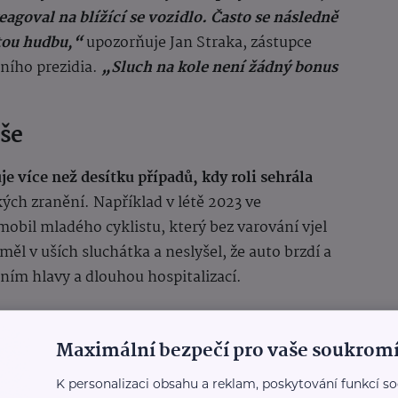
eagoval na blížící se vozidlo. Často se následně
itou hudbu,“
upozorňuje Jan Straka, zástupce
jního prezidia.
„Sluch na kole není žádný bonus
vše
je více než desítku případů, kdy roli sehrála
kých zranění. Například v létě 2023 ve
mobil mladého cyklistu, který bez varování vjel
měl v uších sluchátka a neslyšel, že auto brzdí a
ním hlavy a dlouhou hospitalizací.
 žena na elektrokole vjela na přechod na
h puštěný podcast. Ani přes zvuk klaksonu
Maximální bezpečí pro vaše soukromí
něním nohy.
K personalizaci obsahu a reklam, poskytování funkcí so