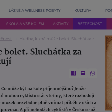
LÁZNĚ A WELLNESS POBYTY
KULTURA
POM
ŠKOLA A VŠE KOLEM
AKTIVITY
BEZPEČNOST
čnost
Hudba, která může bolet. Sluchátka za jízdy na kole ohrožují
 bolet. Sluchátka za
ují
 Co může být na kole příjemnějšího? Jenže
ů mohou cyklistu stát vteřiny, které rozhodují
ký mozek nezvládne plně vnímat příběh v uších a
 provozu. A při nehodách cyklistů v Česku se už