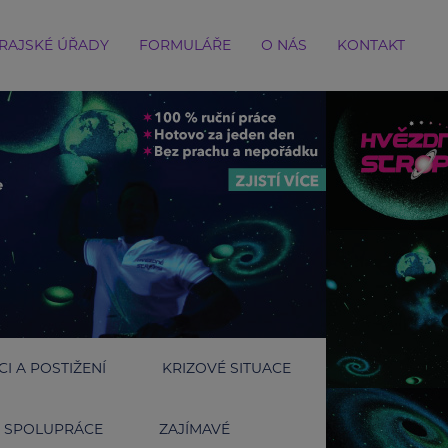
RAJSKÉ ÚŘADY
FORMULÁŘE
O NÁS
KONTAKT
I A POSTIŽENÍ
KRIZOVÉ SITUACE
SPOLUPRÁCE
ZAJÍMAVÉ