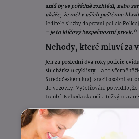
aniž by se pořádně rozhlédl, nebo zar
ukáže, že měl v uších puštěnou hlas
ředitele služby dopravní policie Police
– je to klíčový bezpečnostní prvek.“
Nehody, které mluví za 
Jen
za poslední dva roky policie evidu
sluchátka u cyklisty
– a to včetně těž
Středočeském kraji srazil osobní auto
do vozovky. Vyšetřování potvrdilo, že 
troubí. Nehoda skončila těžkým zraně
Podobně dopadla i nehoda v Brně, kde
červenou, přičemž měla ve sluchátkác
nezastavila. Skončila s vážným pora