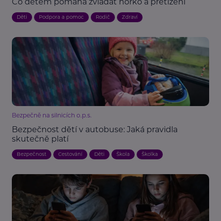
Co dětem pomáhá zvládat horko a přetížení
Děti
Podpora a pomoc
Rodič
Zdraví
Bezpečně na silnicích o.p.s.
Bezpečnost dětí v autobuse: Jaká pravidla
skutečně platí
Bezpečnost
Cestování
Děti
Škola
Školka