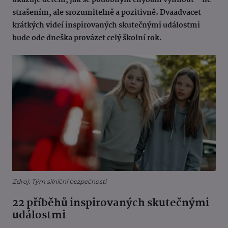
ukazuje dětem, jak se podobným chybám vyhnout – ne
strašením, ale srozumitelně a pozitivně. Dvaadvacet
krátkých videí inspirovaných skutečnými událostmi
bude ode dneška provázet celý školní rok.
Zdroj: Tým silniční bezpečnosti
22 příběhů inspirovaných skutečnými
událostmi