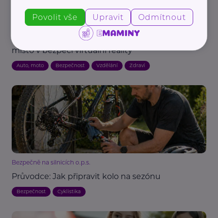
Povolit vše
Upravit
Odmítnout
Platforma VIZE 0, z.ú.
Virtuální dopravní zóna: Unikátní tréninkové
místo v bezpečí virtuální reality
Auto, moto
Bezpečnost
Vzdělání
Zdraví
Bezpečně na silnicích o.p.s.
Průvodce: Jak připravit kolo na sezónu
Bezpečnost
Cyklistika