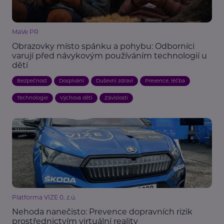
MaVe PR
Obrazovky místo spánku a pohybu: Odborníci
varují před návykovým používáním technologií u
dětí
Bezpečnost
Dospívání
Duševní zdraví
Prevence, léčba
Technologie
Výchova dětí
Závislosti
Platforma VIZE 0, z.ú.
Nehoda nanečisto: Prevence dopravních rizik
prostřednictvím virtuální reality