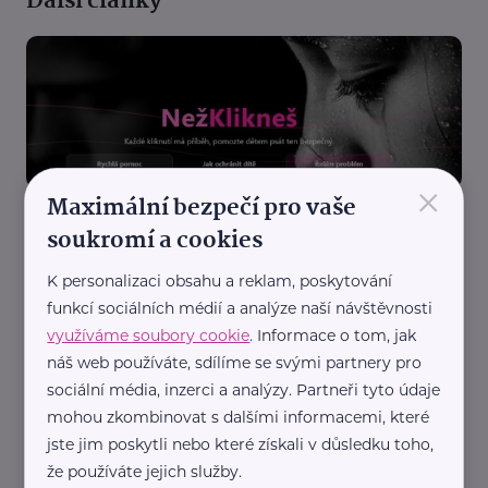
Další články
×
Maximální bezpečí pro vaše
Královéhradecký kraj
soukromí a cookies
Děti na internetu čelí kyberšikaně i vydírání.
Kampaň Než klikneš radí rodičům, jak je chránit
K personalizaci obsahu a reklam, poskytování
Bezpečnost
Děti
Dospívání
Podpora a pomoc
Rodič
funkcí sociálních médií a analýze naší návštěvnosti
Technologie
Výchova dětí
využíváme soubory cookie
. Informace o tom, jak
náš web používáte, sdílíme se svými partnery pro
sociální média, inzerci a analýzy. Partneři tyto údaje
mohou zkombinovat s dalšími informacemi, které
jste jim poskytli nebo které získali v důsledku toho,
že používáte jejich služby.