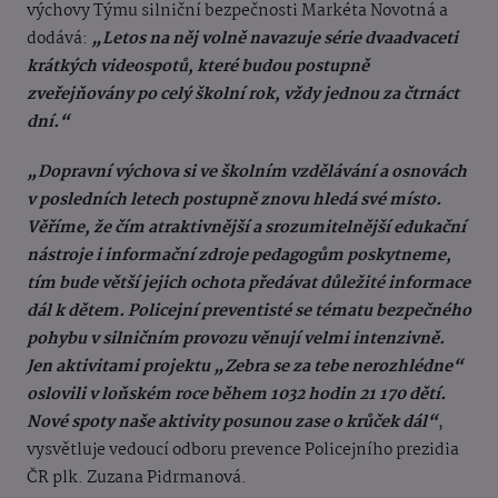
výchovy Týmu silniční bezpečnosti Markéta Novotná a
dodává:
„Letos na něj volně navazuje série dvaadvaceti
krátkých videospotů, které budou postupně
zveřejňovány po celý školní rok, vždy jednou za čtrnáct
dní.“
„Dopravní výchova si ve školním vzdělávání a osnovách
v posledních letech postupně znovu hledá své místo.
Věříme, že čím atraktivnější a srozumitelnější edukační
nástroje i informační zdroje pedagogům poskytneme,
tím bude větší jejich ochota předávat důležité informace
dál k dětem. Policejní preventisté se tématu bezpečného
pohybu v silničním provozu věnují velmi intenzivně.
Jen aktivitami projektu „Zebra se za tebe nerozhlédne“
oslovili v loňském roce během 1032 hodin 21 170 dětí.
Nové spoty naše aktivity posunou zase o krůček dál“
,
vysvětluje vedoucí odboru prevence Policejního prezidia
ČR plk. Zuzana Pidrmanová.