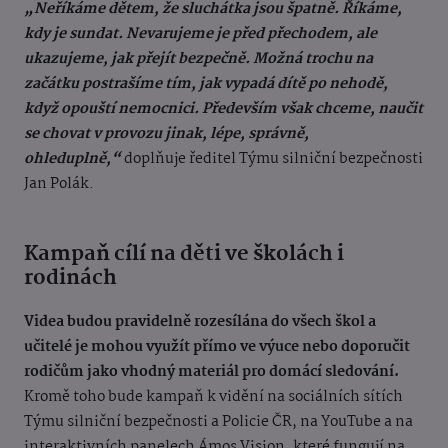
„Neříkáme dětem, že sluchátka jsou špatně. Říkáme,
kdy je sundat. Nevarujeme je před přechodem, ale
ukazujeme, jak přejít bezpečně. Možná trochu na
začátku postrašíme tím, jak vypadá dítě po nehodě,
když opouští nemocnici. Především však chceme, naučit
se chovat v provozu jinak, lépe, správně,
ohleduplně,“
doplňuje ředitel Týmu silniční bezpečnosti
Jan Polák.
Kampaň cílí na děti ve školách i
rodinách
Videa budou pravidelně rozesílána do všech škol a
učitelé je mohou využít přímo ve výuce nebo doporučit
rodičům jako vhodný materiál pro domácí sledování.
Kromě toho bude kampaň k vidění na sociálních sítích
Týmu silniční bezpečnosti a Policie ČR, na YouTube a na
interaktivních panelech Ámos Vision, které fungují na