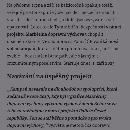
Na přelomu srpna a září se každoročně opakuje totéž:
veřejný prostor zaplní výzvy, jak děti bezpečně naučit
vracet se do školních lavic, a řidiči jsou vyzýváni k větší
opatrnosti. Letos to ale Tým silniční bezpečnosti
v rámci
projektu Markétina dopravní výchova
uchopil z
opačného konce. Ve spolupráci s Policií ČR
vzniká nová
videokampaň
, která k dětem promlouvá jinak, než jsou
zvyklé – bez strašení a negativ, ale s jasným a
srozumitelným poselstvím. Startuje dnes, 1. září 2025.
Navázání na úspěšný projekt
„Kampaň navazuje na dlouhodobou spolupráci, která
začala už v roce 2019, kdy byl v grafice Markétiny
dopravní výchovy vytvořen výukový deník Zebra se za
tebe nerozhlédne v rámci projektu Policie České
republiky. Ten se stal běžnou pomůckou pro výuku
dopravní výchovy,“
vysvětluje metodička dopravní