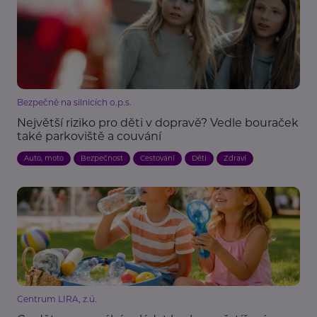
Bezpečně na silnicích o.p.s.
Největší riziko pro děti v dopravě? Vedle bouraček
také parkoviště a couvání
Auto, moto
Bezpečnost
Cestování
Děti
Zdraví
Centrum LIRA, z.ú.