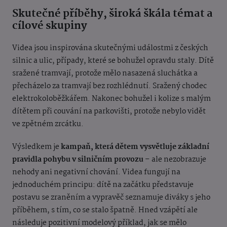
Skutečné příběhy, široká škála témat a
cílové skupiny
Videa jsou inspirována skutečnými událostmi z českých
silnic a ulic, případy, které se bohužel opravdu staly. Dítě
sražené tramvají, protože mělo nasazená sluchátka a
přecházelo za tramvají bez rozhlédnutí. Sražený chodec
elektrokoloběžkářem. Nakonec bohužel i kolize s malým
dítětem při couvání na parkovišti, protože nebylo vidět
ve zpětném zrcátku.
Výsledkem je
kampaň, která dětem vysvětluje základní
pravidla pohybu v silničním provozu
– ale nezobrazuje
nehody ani negativní chování. Videa fungují na
jednoduchém principu: dítě na začátku představuje
postavu se zraněním a vypravěč seznamuje diváky s jeho
příběhem, s tím, co se stalo špatně. Hned vzápětí ale
následuje pozitivní modelový příklad, jak se mělo