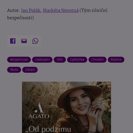
Autor:
Jan Polák
,
Markéta Novotná
(Tým silniční
bezpečnosti)
Bezpečnost
Cestování
Děti
Cyklistika
Chování
Rodina
Škola
Zdraví