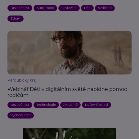
Bezpečnost
Auto, moto
Cestování
Děti
Vzdělání
Zdraví
Pardubický kraj
Webinář Děti v digitálním světě nabídne pomoc
rodičům
Bezpečnost
Technologie
Aktuálně
Duševní zdraví
Výchova dětí