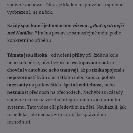
správně zachovat. Důraz je kladen na prevenci a správné
vyobrazení, ne na šok.
Každý spot končí jednoduchou výzvou:
„Buď opatrnější
než Natálka.“
Jména postav se samozřejmě mění podle
konkrétního příběhu.
Témata jsou široká
- od nošení
přilby
při jízdě na kole
nebo koloběžce, přes bezpečné
vystupování z auta
a
chování v autobuse nebo tramvaji
, až po
rizika spojená s
nepozorností
kvůli sluchátkům nebo kapuci,
pohyb
mezi auty
na parkovištích,
špatná viditelnost
, nebo
neznalost
přednosti na přechodech. Nechybí ani zásady
správné reakce na vozidla integrovaného záchranného
systému. Tato videa cílí především na děti. Neukazují, jak
to nedělat, ale naopak – inspirují ke správnému
rozhodnutí.