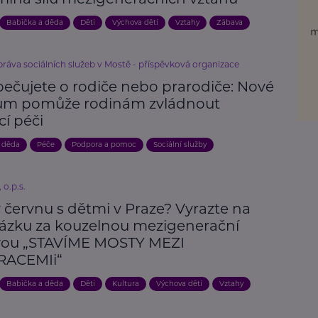
Babička a děda
Děti
Výchova dětí
Vztahy
Zábava
ráva sociálních služeb v Mostě - příspěvková organizace
pečujete o rodiče nebo prarodiče: Nové
um pomůže rodinám zvládnout
í péči
 děda
Péče
Podpora a pomoc
Sociální služby
 o.p.s.
 červnu s dětmi v Praze? Vyrazte na
ázku za kouzelnou mezigenerační
vou „STAVÍME MOSTY MEZI
RACEMIi“
Babička a děda
Děti
Kultura
Výchova dětí
Vztahy