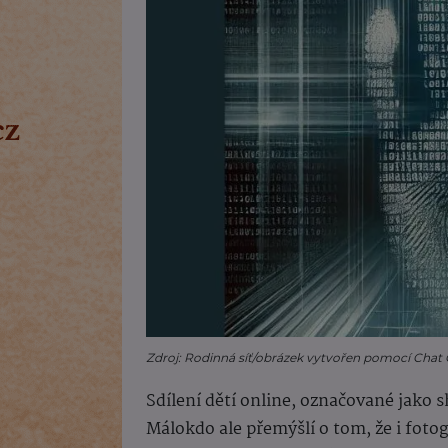
Zdroj: Rodinná síť/obrázek vytvořen pomocí Chat
Sdílení dětí online, označované jako s
Málokdo ale přemýšlí o tom, že i fotog