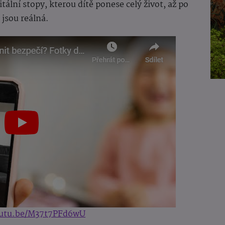
lní stopy, kterou dítě ponese celý život, až po
a jsou reálná.
outu.be/M37t7PFd6wU