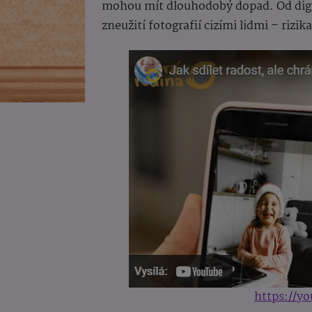
mohou mít dlouhodobý dopad. Od digitá
zneužití fotografií cizími lidmi – rizik
https://y