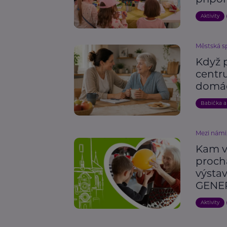
Aktivity
Městská sp
Když 
centr
domác
Babička a
Mezi námi,
Kam v
proch
výsta
GENE
Aktivity