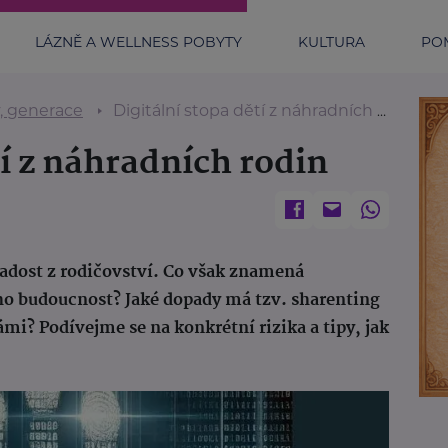
LÁZNĚ A WELLNESS POBYTY
KULTURA
POM
y, generace
Digitální stopa dětí z náhradních rodin
tí z náhradních rodin
t radost z rodičovství. Co však znamená
eho budoucnost? Jaké dopady má tzv. sharenting
ámi? Podívejme se na konkrétní rizika a tipy, jak