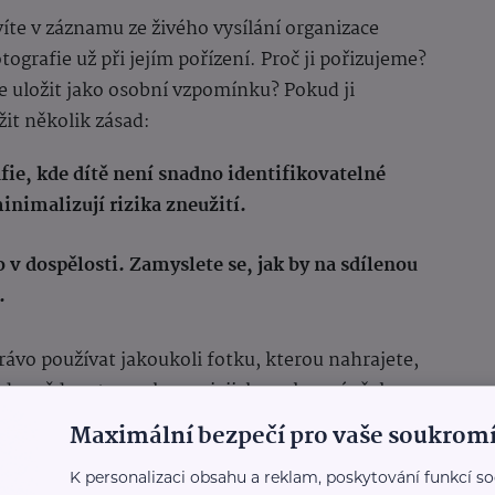
víte v záznamu ze živého vysílání organizace
ografie už při jejím pořízení. Proč ji pořizujeme?
me uložit jako osobní vzpomínku? Pokud ji
it několik zásad:
ie, kde dítě není snadno identifikovatelné
inimalizují rizika zneužití.
lo v dospělosti. Zamyslete se, jak by na sdílenou
.
právo používat jakoukoli fotku, kterou nahrajete,
. Odpovědnost za ochranu jejich soukromí však
ečí a důstojnost, a je naší povinností je chránit i
Maximální bezpečí pro vaše soukromí
K personalizaci obsahu a reklam, poskytování funkcí so