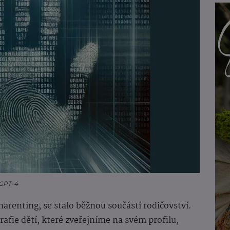
 GPT-4
harenting, se stalo běžnou součástí rodičovství.
rafie dětí, které zveřejníme na svém profilu,