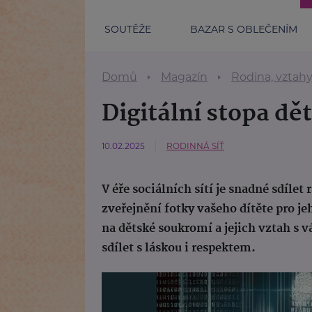
SOUTĚŽE
BAZAR S OBLEČENÍM
Domů
Magazín
Rodina, vztah
Digitální stopa dě
10.02.2025
RODINNÁ SÍŤ
V éře sociálních sítí je snadné sdíle
zveřejnění fotky vašeho dítěte pro j
na dětské soukromí a jejich vztah s v
sdílet s láskou i respektem.