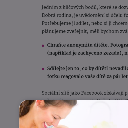
Jedním z klíčových bodů, které se doz
Dobrá rodina, je uvědomění si účelu fot
Potřebujeme ji sdílet, nebo si ji chce
plánujeme zveřejnit, měli bychom zváž
Chraňte anonymitu dítěte. Fotograf
(například je zachyceno zezadu), m
Sdílejte jen to, co by dítěti nevadi
fotku reagovalo vaše dítě za pár let
Sociální sítě jako Facebook získávají 
což platí i pro fotografie Vašich dětí
zůstává na Vás. Děti mají právo na bezp
v online světě