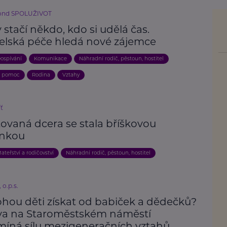
fond SPOLUŽIVOT
stačí někdo, kdo si udělá čas.
telská péče hledá nové zájemce
ospívání
Komunikace
Náhradní rodič, pěstoun, hostitel
a pomoc
Rodina
Vztahy
íť
ovaná dcera se stala bříškovou
nkou
ateřství a rodičovství
Náhradní rodič, pěstoun, hostitel
 o.p.s.
hou děti získat od babiček a dědečků?
va na Staroměstském náměstí
míná sílu mezigeneračních vztahů