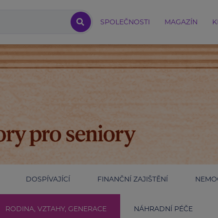
SPOLEČNOSTI
MAGAZÍN
K
DOSPÍVAJÍCÍ
FINANČNÍ ZAJIŠTĚNÍ
NEMOC
RODINA, VZTAHY, GENERACE
NÁHRADNÍ PÉČE