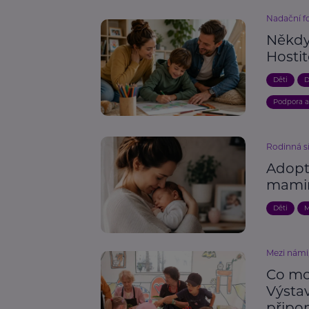
Nadační 
Někdy 
Hosti
Děti
D
Podpora 
Rodinná s
Adopt
mami
Děti
M
Mezi námi,
Co mo
Výsta
připo