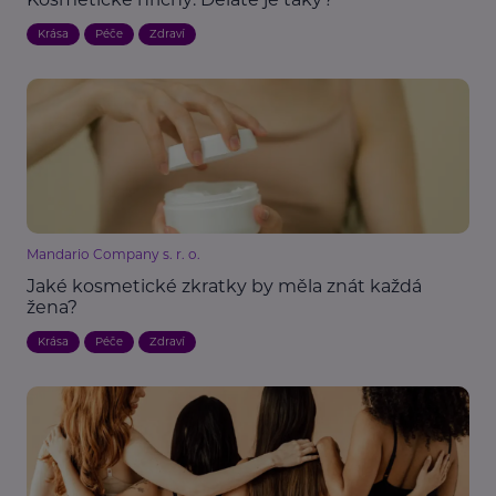
Krása
Péče
Zdraví
Mandario Company s. r. o.
Jaké kosmetické zkratky by měla znát každá
žena?
Krása
Péče
Zdraví