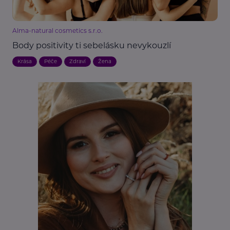
Alma-natural cosmetics s.r.o.
Body positivity ti sebelásku nevykouzlí
Krása
Péče
Zdraví
Žena