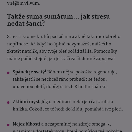
vnějším vlivům.
Takže suma sumárum… jak stresu
nedat šanci?
Stres ti kromě kruhů pod očima a akné fakt nic dobrého
nepřinese. A i když ho úplně nevymažeš, můžeš ho
zkrotit natolik, aby tvoje pleť pořád zářila. Pomocníky
máme pořád stejné, jen je stačí začít denně zapojovat:
Spánek je svatý!
Během něj se pokožka regeneruje,
takže jestli se nechceš ráno probudit se šedou,
unavenou pletí, dopřej si těch 8 hodin spánku.
Zklidni mysl.
Jóga, meditace nebo jen čaj z tulsi a
knížka. Cokoli, co tě hodí do klidu, pomáhá i tvé pleti.
Nejez blbosti
a nezapomínej na zdroje omega-3,
vitamíny a dostatek vody, které pomůžou tvé pokožce