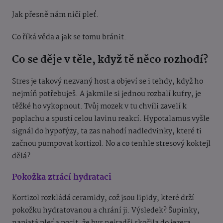
Jak přesně nám ničí pleť.
Co říká věda a jak se tomu bránit.
Co se děje v těle, když tě něco rozhodí?
Stres je takový nezvaný host a objeví se i tehdy, když ho
nejmíň potřebuješ. A jakmile si jednou rozbalí kufry, je
těžké ho vykopnout. Tvůj mozek v tu chvíli zavelí k
poplachu a spustí celou lavinu reakcí. Hypotalamus vyšle
signál do hypofýzy, ta zas nahodí nadledvinky, které ti
začnou pumpovat kortizol. No a co tenhle stresový koktejl
dělá?
Pokožka ztrácí hydrataci
Kortizol rozkládá ceramidy, což jsou lipidy, které drží
pokožku hydratovanou a chrání ji. Výsledek? Šupinky,