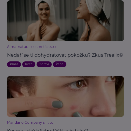
Alma-natural cosmetics s.r.o.
Nedaří se ti dohydratovat pokožku? Zkus Trealix®
Krása
Péče
Zdraví
Žena
Mandario Company s. r. o.
Kosmetické hříchy: Děláte je taky?