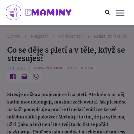
Domů
Magazín
Poradenství
Krása, zdraví, kosm
Co se děje s pletí a v těle, když se
stresuješ?
10.01.2026
ALMA-NATURAL COSMETICS S.R.O.
Stres je mrška a projevuje se i na pleti. Ale krémy na něj
zatím moc nefungují, musíme začít uvnitř. Jak přesně se
na kůži podepisuje a proč se ti nedaří vrátit se ke své
mládím zářící pokožce? Možná je to tím, že jsi vytížená,
už ti (jako nám) není 18 a tvůj to do list se pořád
nezkracuje. Pojď se s námi podívat na chemické procesy