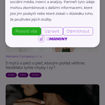
sociální média, inzerci a analýzy. Partneři tyto údaje
Kojím a nesmím retinol: Co místo něj pro vrásky?
mohou zkombinovat s dalšími informacemi, které
Krása
Péče
Zdraví
Žena
Kojení
jste jim poskytli nebo které získali v důsledku toho,
že používáte jejich služby.
Povolit vše
Upravit
Odmítnout
Mandario Company s. r. o.
5 mýtů o péči o pleť, kterým pořád věříme:
Neděláte tyhle chyby i vy?
Krása
Péče
Zdraví