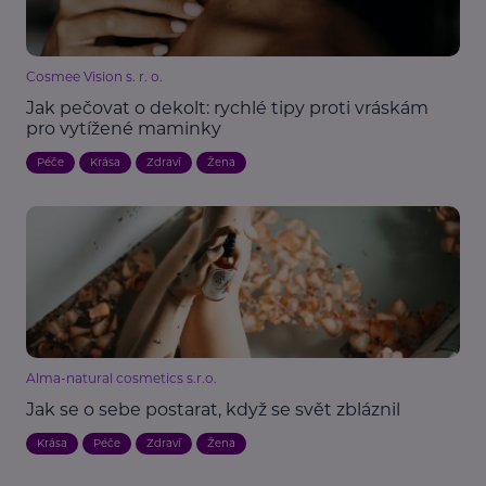
Cosmee Vision s. r. o.
Jak pečovat o dekolt: rychlé tipy proti vráskám
pro vytížené maminky
Péče
Krása
Zdraví
Žena
Alma-natural cosmetics s.r.o.
Jak se o sebe postarat, když se svět zbláznil
Krása
Péče
Zdraví
Žena