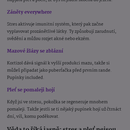
napjatá pleť a pocit, že bys nejradši skočila do jezera.
Záněty everywhere
Stres aktivuje imunitní systém, který pak začne
vyplavovat prozánětlivé látky. Ty způsobují zarudnutí,
svědění a můžou rozjet akné nebo ekzém.
Mazové žlázy se zblázní
Kortizol dává signál k vyšší produkci mazu, takže si
můžeš připadat jako puberťačka před prvním rande.
Pupínky included.
Pleť se pomaleji hojí
Když jsi ve stresu, pokožka se regeneruje mnohem
pomaleji. Takže jestli se ti nějaký pupínek hojí už čtrnáct
dní, víš, komu poděkovat.
Věda to říká jasně: stres a pleť nejsou