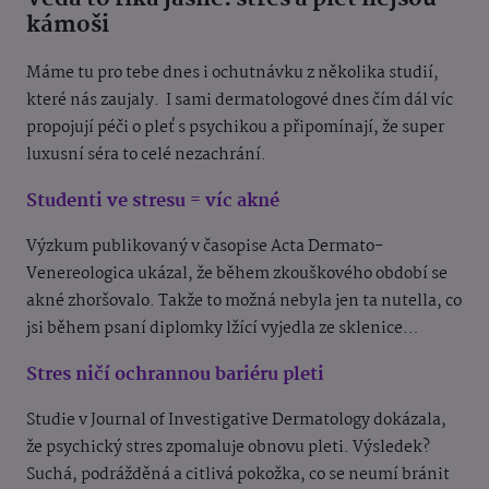
kámoši
Máme tu pro tebe dnes i ochutnávku z několika studií,
které nás zaujaly. I sami dermatologové dnes čím dál víc
propojují péči o pleť s psychikou a připomínají, že super
luxusní séra to celé nezachrání.
Studenti ve stresu = víc akné
Výzkum publikovaný v časopise Acta Dermato-
Venereologica ukázal, že během zkouškového období se
akné zhoršovalo. Takže to možná nebyla jen ta nutella, co
jsi během psaní diplomky lžící vyjedla ze sklenice…
Stres ničí ochrannou bariéru pleti
Studie v Journal of Investigative Dermatology dokázala,
že psychický stres zpomaluje obnovu pleti. Výsledek?
Suchá, podrážděná a citlivá pokožka, co se neumí bránit