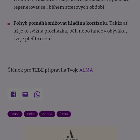
regenerovat se i během stresových období.
Pohyb pomáhá snižovat hladinu kortizolu.
Takže ať
už je to svižná procházka, běh nebo tanec v obýváku,
tvoje pleť to ocení.
Článek pro TEBE připravila Tvoje
ALMA
Krása
Péče
Zdraví
Žena