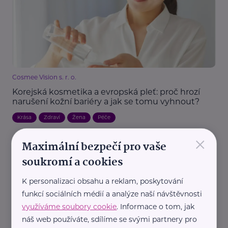
Cosmee Vision s. r. o.
Korejská kosmetika a evropská pleť: proč hrozí
narušení kožní bariéry a jak se tomu vyhnout?
Krása
Zdraví
Žena
Péče
×
Maximální bezpečí pro vaše
soukromí a cookies
K personalizaci obsahu a reklam, poskytování
funkcí sociálních médií a analýze naší návštěvnosti
využíváme soubory cookie
. Informace o tom, jak
náš web používáte, sdílíme se svými partnery pro
Cosmee Vision s. r. o.