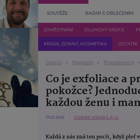
SOUTĚŽE
BAZAR S OBLEČENÍM
ZAMĚSTNÁNÍ
DLUHOVÝ RÁDCE
P
KRÁSA, ZDRAVÍ, KOSMETIKA
OSTATNÍ
Domů
Magazín
Poradenství
Co je exfoliace a p
pokožce? Jednodu
každou ženu i ma
17.03.2026
COSMEE VISION S. R. O.
Každá z nás zná ten pocit, když pleť 