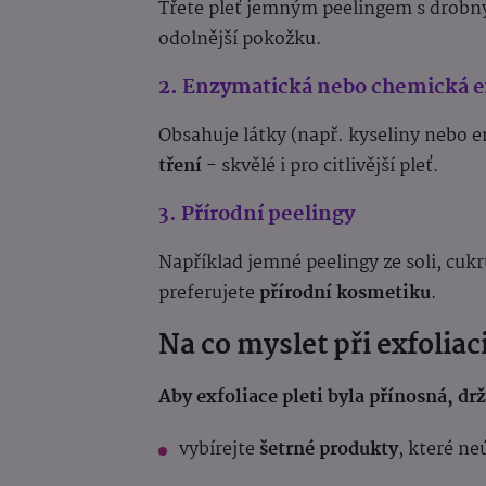
Třete pleť jemným peelingem s drobný
odolnější pokožku.
2. Enzymatická nebo chemická e
Obsahuje látky (např. kyseliny nebo 
tření
- skvělé i pro citlivější pleť.
3. Přírodní peelingy
Například jemné peelingy ze soli, cu
preferujete
přírodní kosmetiku
.
Na co myslet při exfoliac
Aby exfoliace pleti byla přínosná, dr
vybírejte
šetrné produkty
, které ne