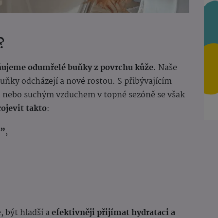
?
ňujeme odumřelé buňky z povrchu kůže
. Naše
uňky odcházejí a nové rostou. S přibývajícím
 nebo suchým vzduchem v topné sezóně se však
ojevit takto
:
e”
,
, být hladší a
efektivněji přijímat hydrataci a