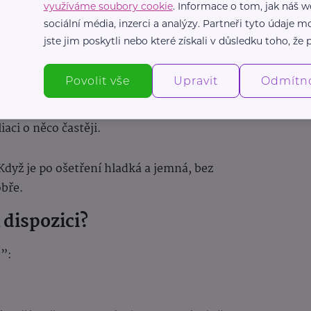
využíváme soubory cookie
. Informace o tom, jak náš w
sociální média, inzerci a analýzy. Partneři tyto údaje
jste jim poskytli nebo které získali v důsledku toho, že p
eží na tom, jak citlivá vaše pleť je:
Povolit vše
Upravit
Odmítn
ší postup a možná i nižší frekvenci,
aci o něco častěji.
Když je po ošetření hladká a jemná, bez
obře.
 dispozici?
t”: