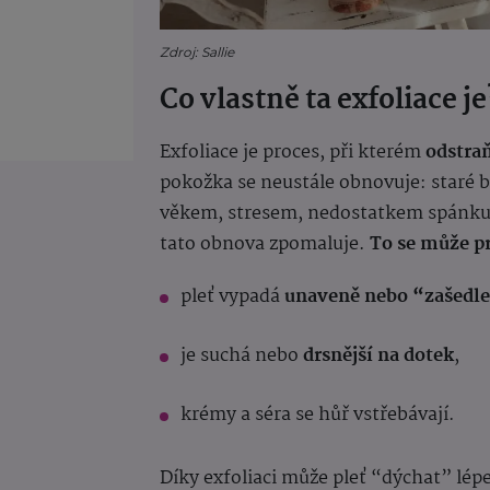
Zdroj: Sallie
Co vlastně ta exfoliace je
Exfoliace je proces, při kterém
odstra
pokožka se neustále obnovuje: staré b
věkem, stresem, nedostatkem spánku
tato obnova zpomaluje.
To se může pr
pleť vypadá
unaveně nebo “zašedl
je suchá nebo
drsnější na dotek
,
krémy a séra se hůř vstřebávají.
Díky exfoliaci může pleť “dýchat” lépe