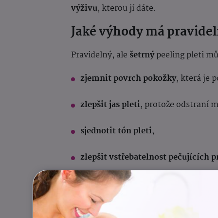
výživu
, kterou jí dáte.
Jaké výhody má pravidel
Pravidelný, ale
šetrný
peeling pleti m
zjemnit povrch pokožky
, která je
zlepšit jas pleti
, protože odstraní 
sjednotit tón pleti
,
zlepšit vstřebatelnost pečujících 
podpořit přirozenou regeneraci kůž
A to vše bez nutnosti složitých kosmet