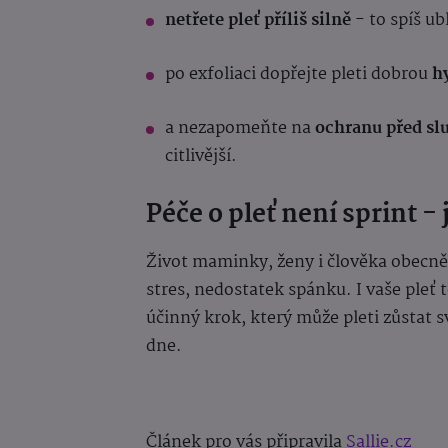
netřete pleť příliš silně
- to spíš ub
po exfoliaci dopřejte pleti dobrou
h
a nezapomeňte na
ochranu před s
citlivější.
Péče o pleť není sprint -
Život maminky, ženy i člověka obecně 
stres, nedostatek spánku. I vaše pleť 
účinný krok, který může pleti zůstat 
dne.
Článek pro vás připravila
Sallie.cz