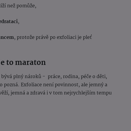
líží než pomůže,
ydrataci
,
luncem
, protože právě po exfoliaci je pleť
 je to maraton
bývá plný nároků - práce, rodina, péče o děti,
to pozná. Exfoliace není povinnost, ale jemný a
svěží, jemná a zdravá i v tom nejrychlejším tempu