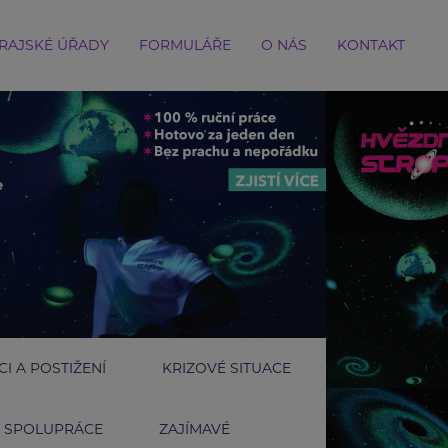
RAJSKÉ ÚŘADY
FORMULÁŘE
O NÁS
KONTAKT
I A POSTIŽENÍ
KRIZOVÉ SITUACE
SPOLUPRÁCE
ZAJÍMAVÉ