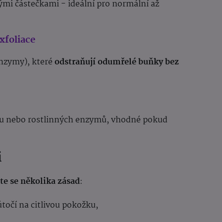
mi částečkami - ideální pro normální až
xfoliace
enzymy), které
odstraňují odumřelé buňky bez
kru nebo rostlinných enzymů, vhodné pokud
i
žte se několika zásad
:
útočí na citlivou pokožku,