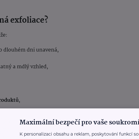
ná exfoliace?
ůže:
 po dlouhém dni unavená,
matný a mdlý vzhled,
produktů
,
e.
Maximální bezpečí pro vaše soukromí
ických rituálů.
K personalizaci obsahu a reklam, poskytování funkcí so