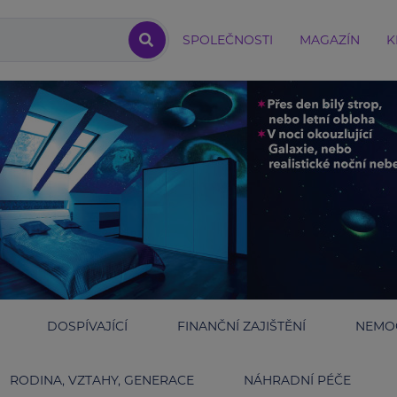
SPOLEČNOSTI
MAGAZÍN
K
DOSPÍVAJÍCÍ
FINANČNÍ ZAJIŠTĚNÍ
NEMOC
RODINA, VZTAHY, GENERACE
NÁHRADNÍ PÉČE