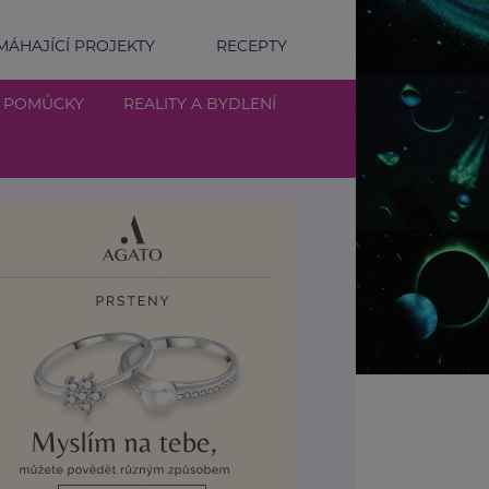
ÁHAJÍCÍ PROJEKTY
RECEPTY
Í POMŮCKY
REALITY A BYDLENÍ