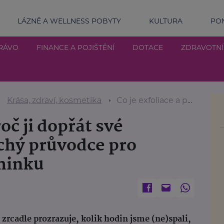
LÁZNĚ A WELLNESS POBYTY
KULTURA
POM
RÁVO
FINANCE A POJIŠTĚNÍ
DOTACE
ZDRAVOTN
Krása, zdraví, kosmetika
Co je exfoliace a proč ji dopřát své pokožce? Jednoduchý průvodce pro každou ženu i maminku
roč ji dopřát své
chý průvodce pro
minku
v zrcadle prozrazuje, kolik hodin jsme (ne)spali,