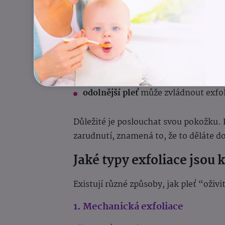
Jak často exfoliovat?
Většině lidí stačí
1 až 2x týdně
. To zál
citlivá nebo suchá pleť
ocení jemněj
odolnější pleť
může zvládnout exfoli
Důležité je poslouchat svou pokožku. 
zarudnutí, znamená to, že to děláte d
Jaké typy exfoliace jsou k
Existují různé způsoby, jak pleť “oživi
1. Mechanická exfoliace