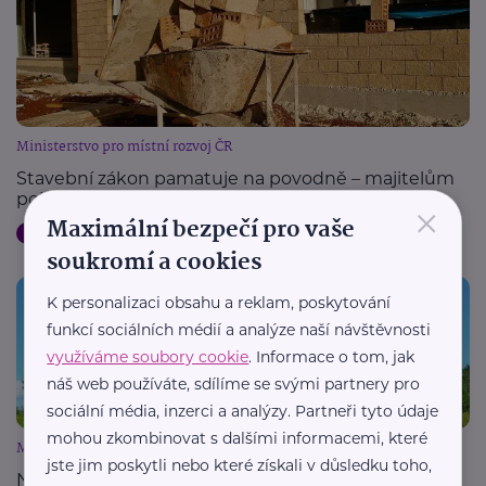
Ministerstvo pro místní rozvoj ČR
Stavební zákon pamatuje na povodně – majitelům
poškozených domů nabízí úlevy
×
Maximální bezpečí pro vaše
Bydlení, domácnost
Krizová situace
Podpora a pomoc
soukromí a cookies
K personalizaci obsahu a reklam, poskytování
funkcí sociálních médií a analýze naší návštěvnosti
využíváme soubory cookie
. Informace o tom, jak
náš web používáte, sdílíme se svými partnery pro
sociální média, inzerci a analýzy. Partneři tyto údaje
mohou zkombinovat s dalšími informacemi, které
Ministerstvo pro místní rozvoj ČR
jste jim poskytli nebo které získali v důsledku toho,
Nový stavební zákon začal platit i pro běžné stavby.