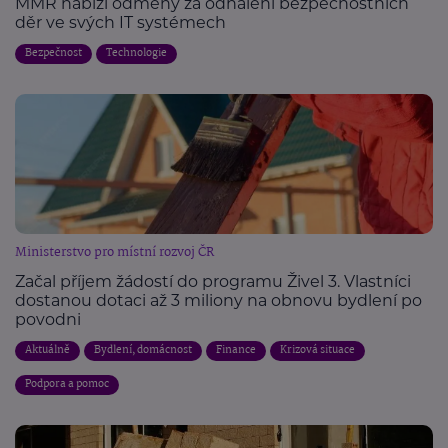
MMR nabízí odměny za odhalení bezpečnostních
děr ve svých IT systémech
Bezpečnost
Technologie
Ministerstvo pro místní rozvoj ČR
Začal příjem žádostí do programu Živel 3. Vlastníci
dostanou dotaci až 3 miliony na obnovu bydlení po
povodni
Aktuálně
Bydlení, domácnost
Finance
Krizová situace
Podpora a pomoc