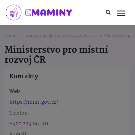
Domů
Zprávy z úřadů a informace o dotacích
Ministerstvo pro
Ministerstvo pro místní
rozvoj ČR
Kontakty
Web
https://mmr.gov.cz/
Telefon
+420 224 861 111
E-mail