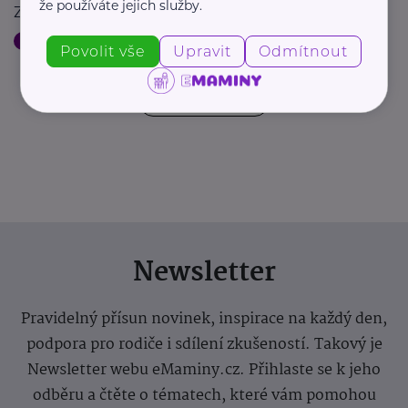
že používáte jejich služby.
Zkracuje povolovací procesy a zlevňuje výstavbu
Aktuálně
Bydlení, domácnost
Povolit vše
Upravit
Odmítnout
Další články
Newsletter
Pravidelný přísun novinek, inspirace na každý den,
podpora pro rodiče i sdílení zkušeností. Takový je
Newsletter webu eMaminy.cz. Přihlaste se k jeho
odběru a čtěte o tématech, které vám pomohou