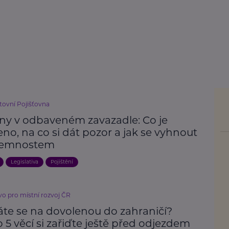
ovní Pojišťovna
iny v odbaveném zavazadle: Co je
no, na co si dát pozor a jak se vyhnout
jemnostem
Legislativa
Pojištění
vo pro místní rozvoj ČR
áte se na dovolenou do zahraničí?
 5 věcí si zařiďte ještě před odjezdem