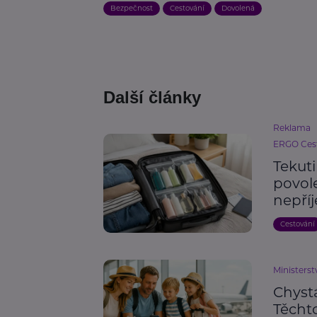
Bezpečnost
Cestování
Dovolená
Další články
Reklama
ERGO Cest
Tekut
povole
nepří
Cestování
Ministerst
Chyst
Těchto