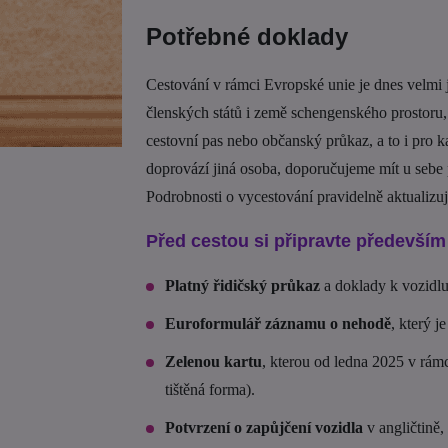
Potřebné doklady
Cestování v rámci Evropské unie je dnes velmi 
členských států i země schengenského prostoru,
cestovní pas nebo občanský průkaz, a to i pro k
doprovází jiná osoba, doporučujeme mít u seb
Podrobnosti o vycestování pravidelně aktualizu
Před cestou si připravte předevší
Platný řidičský průkaz
a doklady k vozidlu
Euroformulář záznamu o nehodě
, který j
Zelenou kartu
, kterou od ledna 2025 v rámc
tištěná forma).
Potvrzení o zapůjčení vozidla
v angličtině,