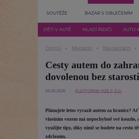
SOUTĚŽE
BAZAR S OBLEČENÍM
DĚTI V AUTĚ
MLADÍ ŘIDIČI
AUTO-
Domů
Magazín
Na cestách
Cesty autem do zahra
dovolenou bez starost
20.05.2026
PLATFORMA VIZE 0, Z.Ú.
Plánujete letos vyrazit autem za hranice? Ať 
vlastním vozem má nepochybně své kouzlo, ale
využijte tipy, díky nimž se budete na cestu 
zdržením.