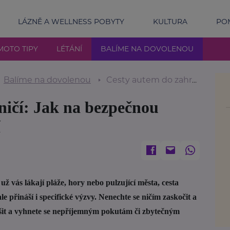
LÁZNĚ A WELLNESS POBYTY
KULTURA
POM
MOTO TIPY
LÉTÁNÍ
BALÍME NA DOVOLENOU
Balíme na dovolenou
Cesty autem do zahraničí: Jak na bezpečnou dovolenou bez starostí
ničí: Jak na bezpečnou
í
už vás lákají pláže, hory nebo pulzující města, cesta
 přináší i specifické výzvy. Nenechte se ničím zaskočit a
těšit a vyhnete se nepříjemným pokutám či zbytečným