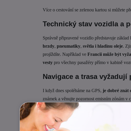
Více o cestování se zelenou kartou si můžete př
Technický stav vozidla a 
Správně připravené vozidlo představuje základ 
brzdy
,
pneumatiky
,
světla i hladinu oleje
. Zj
projíždíte. Například ve
Francii může být vyž
vesty
pro všechny pasažéry přímo v kabině vozu,
Navigace a trasa vyžadují
I když dnes spoléháme na GPS,
je dobré znát 
známek a věnujte pozornost emisním zónám v ce
každé dvě až tři hodiny. Únava za volantem zp
zjistili, že po čtyřech hodinách jízdy bez pauz
Co vás může v zahraničí p