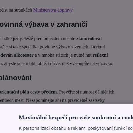
ečíst na stránkách
Ministerstva dopravy
.
povinná výbava v zahraničí
hladké jízdy. Ještě před odjezdem nechte
zkontrolovat
istěte si také specifika povinné výbavy v zemích, kterými
adován alkotester
a v mnoha státech je nutné mít
reflexní
 abyste si je mohli obléct dříve, než vystoupíte na vozovku.
 plánování
orientační plán cesty předem
. Prověřte si nutnost dálničních
ntrech měst. Nezapomínejte ani na pravidelné zastávky
omaluje reakce podobně jako alkohol – němečtí odborníci
Maximální bezpečí pro vaše soukromí a cook
y se riziko nehody dokonce zdvojnásobuje.
K personalizaci obsahu a reklam, poskytování funkcí so
řekvapit