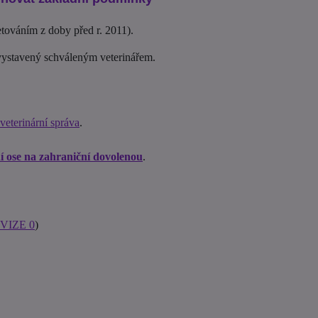
továním z doby před r. 2011).
ystavený schváleným veterinářem.
 veterinární správa
.
ní ose na zahraniční dovolenou
.
 VIZE 0
)