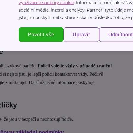
využíváme soubory cookie
. Informace o tom, jak náš w
sociální média, inzerci a analýzy. Partneři tyto údaje
ás může potkat
pokuta za prázdnou nádrž na dálnici
,
jste jim poskytli nebo které získali v důsledku toho, že p
 brýle v autě
a
v Itálii
nesmíte zapomenout na
bezpečné
ktorů radarů je ve většině Evropy přísně zakázané
a
Povolit vše
Upravit
Odmítnout
ě
li jazykové bariéře.
Policii volejte vždy v případě zranění
 si nejste jisti, je lepší policii kontaktovat vždy. Pečlivě
e z místa ujet. Další užitečné informace poskytuje
líčky
e, že jsou v bezpečí a neohrožují řidiče.
plňovat základní podmínky