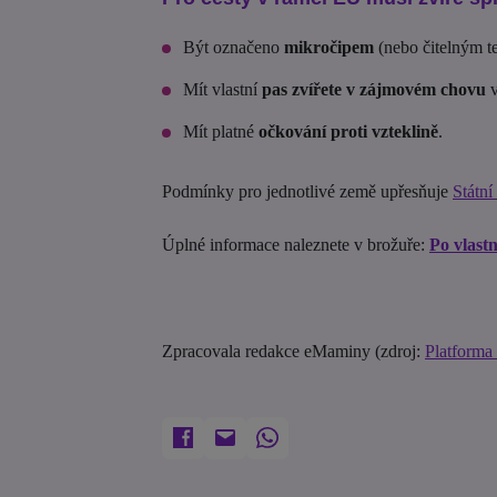
Být označeno
mikročipem
(nebo čitelným te
Mít vlastní
pas zvířete v zájmovém chovu
v
Mít platné
očkování proti vzteklině
.
Podmínky pro jednotlivé země upřesňuje
Státní
Úplné informace naleznete v brožuře:
Po vlast
Zpracovala redakce eMaminy (zdroj:
Platforma