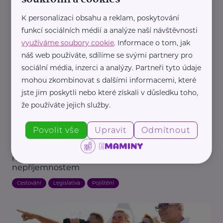
K personalizaci obsahu a reklam, poskytování
Další články
funkcí sociálních médií a analýze naší návštěvnosti
využíváme soubory cookie
. Informace o tom, jak
náš web používáte, sdílíme se svými partnery pro
sociální média, inzerci a analýzy. Partneři tyto údaje
mohou zkombinovat s dalšími informacemi, které
jste jim poskytli nebo které získali v důsledku toho,
že používáte jejich služby.
Reklama
Povolit vše
Upravit
Odmítnout
ERGO Cestovní Pojišťovna
Tekutiny v odbaveném zavazadle: Co je povoleno,
na co si dát pozor a jak se vyhnout
nepříjemnostem
Cestování
Legislativa
Pojištění