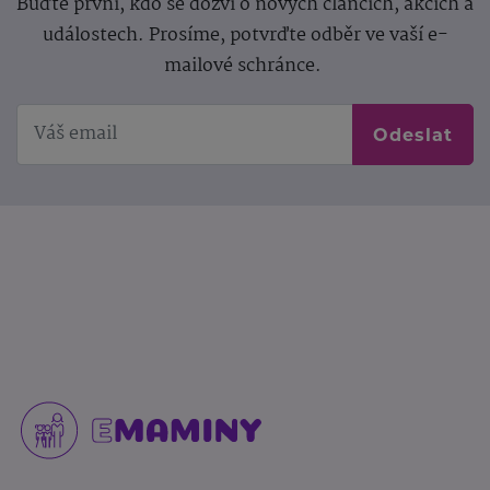
Buďte první, kdo se dozví o nových článcích, akcích a
událostech. Prosíme, potvrďte odběr ve vaší e-
mailové schránce.
Odeslat