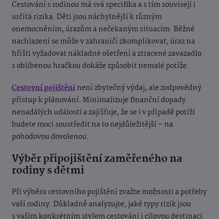
Cestování s rodinou má svá specifika a s tím souvisejí i
určitá rizika. Děti jsou náchylnější k různým
onemocněním, úrazům a nečekaným situacím. Běžné
nachlazení se může v zahraničí zkomplikovat, úraz na
hřišti vyžadovat nákladné ošetření a ztracené zavazadlo
s oblíbenou hračkou dokáže způsobit nemalé potíže.
Cestovní pojištění
není zbytečný výdaj, ale zodpovědný
přístup k plánování. Minimalizuje finanční dopady
nenadálých událostí a zajišťuje, že se i v případě potíží
budete moci soustředit na to nejdůležitější – na
pohodovou dovolenou.
Výběr připojištění zaměřeného na
rodiny s dětmi
Při výběru cestovního pojištění zvažte možnosti a potřeby
vaší rodiny. Důkladně analyzujte, jaké typy rizik jsou
s vaším konkrétním stylem cestování i cílovou destinací