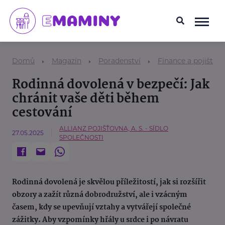
Domů
Magazín
Poradenství
Finance a pojištění
Rodinná dovolená v bezpečí: Jak
chránit vaše děti během
cestování
ALLIANZ POJIŠŤOVNA, A. S. - SÍDLO
27.05.2025
SPOLEČNOSTI
Rodinná dovolená je skvělou příležitostí, jak si rozšířit
obzory a zažít různá dobrodružství, ale i vzácným
časem, kdy se upevňují vztahy a vytvářejí společné
zážitky. Aby vzpomínky hřály u srdce i po návratu