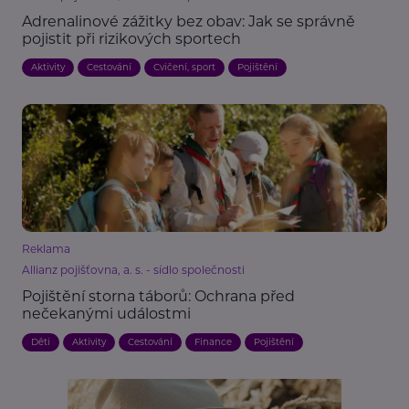
Adrenalinové zážitky bez obav: Jak se správně
pojistit při rizikových sportech
Aktivity
Cestování
Cvičení, sport
Pojištění
Reklama
Allianz pojišťovna, a. s. - sídlo společnosti
Pojištění storna táborů: Ochrana před
nečekanými událostmi
Děti
Aktivity
Cestování
Finance
Pojištění