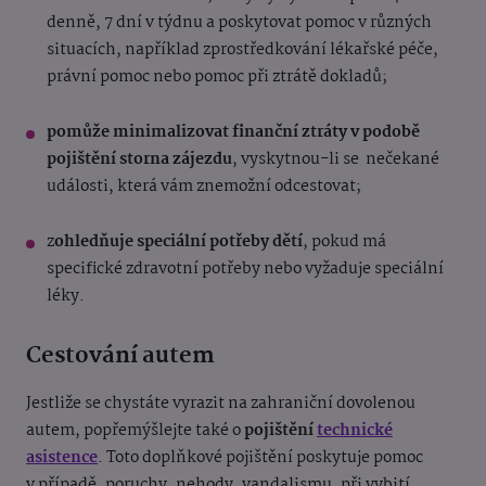
denně, 7 dní v týdnu a poskytovat pomoc v různých
situacích, například zprostředkování lékařské péče,
právní pomoc nebo pomoc při ztrátě dokladů;
pomůže minimalizovat finanční ztráty v podobě
pojištění storna zájezdu
, vyskytnou-li se nečekané
události, která vám znemožní odcestovat;
z
ohledňuje speciální potřeby dětí
, pokud má
specifické zdravotní potřeby nebo vyžaduje speciální
léky.
Cestování autem
Jestliže se chystáte vyrazit na zahraniční dovolenou
autem, popřemýšlejte také o
pojištění
technické
asistence
. Toto doplňkové pojištění poskytuje pomoc
v případě, poruchy, nehody, vandalismu, při vybití