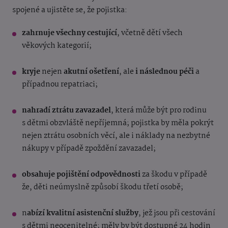
spojené a ujistěte se, že pojistka:
zahrnuje všechny cestující
, včetně dětí všech
věkových kategorií;
kryje
nejen
akutní ošetření
, ale
i následnou péči
a
případnou repatriaci;
nahradí ztrátu zavazadel
, která může být pro rodinu
s dětmi obzvláště nepříjemná; pojistka by měla pokrýt
nejen ztrátu osobních věcí, ale i náklady na nezbytné
nákupy v případě zpoždění zavazadel;
obsahuje pojištění odpovědnosti
za škodu v případě
že, děti neúmyslně způsobí škodu třetí osobě;
n
abízí kvalitní asistenční služby
, jež jsou při cestování
s dětmi neocenitelné; měly by být dostupné 24 hodin