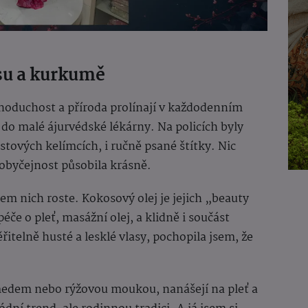
su a kurkumě
ednoduchost a příroda prolínají v každodenním
 do malé ájurvédské lékárny. Na policích byly
astových kelímcích, i ručně psané štítky. Nic
obyčejnost působila krásně.
lem nich roste. Kokosový olej je jejich „beauty
éče o pleť, masážní olej, a klidně i součást
řitelně husté a lesklé vlasy, pochopila jsem, že
 medem nebo rýžovou moukou, nanášejí na pleť a