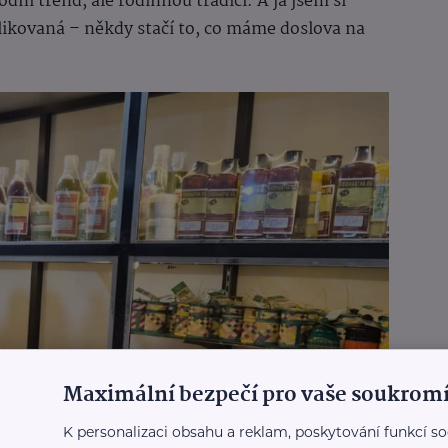
í trend, ale rodinnou tradici. A já jsem si
ikovaná – někdy stačí to, co máme doslova na
Maximální bezpečí pro vaše soukromí
K personalizaci obsahu a reklam, poskytování funkcí so