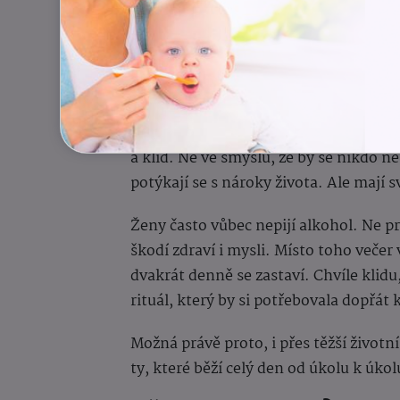
Buddhismus, který ženy
(a možná to zní jako se
Srí Lanka je převážně buddhistická ze
a klid. Ne ve smyslu, že by se nikdo nes
potýkají se s nároky života. Ale mají s
Ženy často vůbec nepijí alkohol. Ne pr
škodí zdraví i mysli. Místo toho večer
dvakrát denně se zastaví. Chvíle klidu
rituál, který by si potřebovala dopřá
Možná právě proto, i přes těžší život
ty, které běží celý den od úkolu k úkol