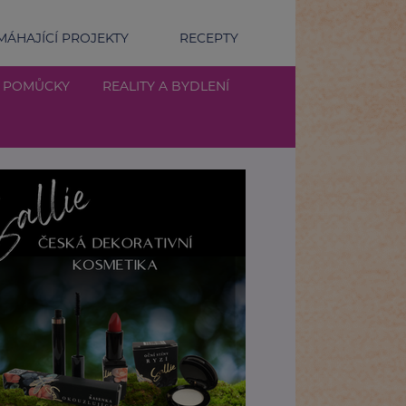
ÁHAJÍCÍ PROJEKTY
RECEPTY
Í POMŮCKY
REALITY A BYDLENÍ