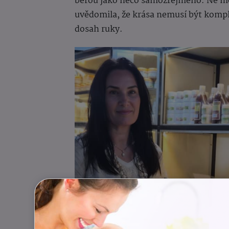
berou jako něco samozřejmého. Ne módn
uvědomila, že krása nemusí být kompl
dosah ruky.