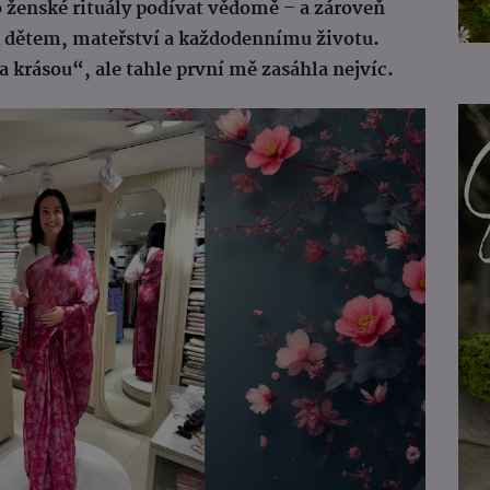
 ženské rituály podívat vědomě – a zároveň
í k dětem, mateřství a každodennímu životu.
za krásou“, ale tahle první mě zasáhla nejvíc.