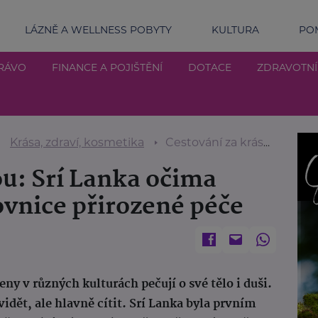
LÁZNĚ A WELLNESS POBYTY
KULTURA
POM
RÁVO
FINANCE A POJIŠTĚNÍ
DOTACE
ZDRAVOTN
Krása, zdraví, kosmetika
Cestování za krásou: Srí Lanka očima ženy, mámy a milovnice přirozené péče
ou: Srí Lanka očima
vnice přirozené péče
eny v různých kulturách pečují o své tělo i duši.
vidět, ale hlavně cítit. Srí Lanka byla prvním