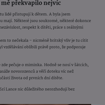
 mě překvapilo nejvíc
tu lidé přistupují k dětem. A byla jsem
tu mají. Některé jsou soukromé, některé dokonce
nezávislost, respekt k dítěti, práce s reálnými
em to nečekala – nicméně britský vliv je tu cítit
l vzdělávání oblíbili právě proto, že podporuje
se zde pečuje o miminka. Hodně se nosí v šátcích,
asáže novorozenců a věří doteku víc než
částí života od prvních dní dítěte.
a Srí Lance nic důležitého nerozhodují bez