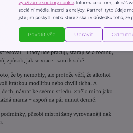
využíváme soubory cookie
. Informace o tom, jak náš w
sociální média, inzerci a analýzy. Partneři tyto údaje
jste jim poskytli nebo které získali v důsledku toho, že p
 zpomaluje
n každé mámy)
Povolit vše
Upravit
Odmítn
mě. A já na každém kroku cítila zvláštní jemnost
tresoval – i tady lidé pracují, starají se o rodinu,
vůj způsob, jak se vracet sami k sobě.
oto, že by nemohly, ale protože věří, že alkohol
 volí krátkou modlitbu nebo chvíli ticha. A
, dech, návrat ke svému středu. Znělo mi to jako
t každá máma – aspoň na pár minut denně.
ní podmínky, působí místní ženy vyrovnaněji než
u.