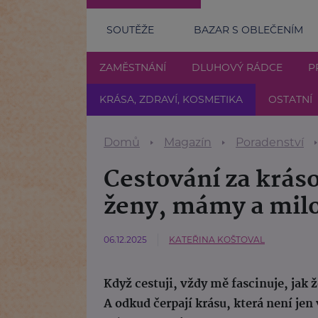
SOUTĚŽE
BAZAR S OBLEČENÍM
ZAMĚSTNÁNÍ
DLUHOVÝ RÁDCE
P
KRÁSA, ZDRAVÍ, KOSMETIKA
OSTATNÍ
Domů
Magazín
Poradenství
Cestování za krás
ženy, mámy a milo
06.12.2025
KATEŘINA KOŠTOVAL
Když cestuji, vždy mě fascinuje, jak ž
A odkud čerpají krásu, která není jen 