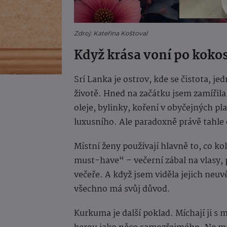
Zdroj: Kateřina Koštoval
Když krása voní po koko
Srí Lanka je ostrov, kde se čistota, j
životě. Hned na začátku jsem zamířila
oleje, bylinky, koření v obyčejných pl
luxusního. Ale paradoxně právě tahle 
Místní ženy používají hlavně to, co ko
must-have“ – večerní zábal na vlasy, p
večeře. A když jsem viděla jejich neuvě
všechno má svůj důvod.
Kurkuma je další poklad. Míchají ji s