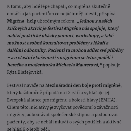
K tomu, aby lidé lépe chápali, co migréna skutečně
obnáší a jak pacientům co nejúčinněji ulevit, přispívá
Migréna-help
už sedmým rokem.
„Jednou z našich
klíčových aktivit je festival Migréna nás spojuje, který
nabízí praktické ukázky pomoci, workshopy, a také
možnost osobně konzultovat problémy s lékaři a
dalšími odborníky. Pacienti tu mohou sdílet své příběhy
– a o vlastní zkušenosti s migrénou se letos podělí i
herečka a moderátorka Michaela Maurerová,“
popisuje
Rýza Blažejovská.
Festival naváže na
Mezinárodní den boje proti migréně
,
který každoročně připadá na 12. září a vyhlašuje jej
Evropská aliance pro migrénu a bolesti hlavy (EMHA).
Cílem této iniciativy je zvyšovat povědomí o závažnosti
migrény, odbourávat společenské stigma a podporovat
pacienty, aby se nebáli mluvit o svých potížích a aktivně
se hlásili o lepší péči.