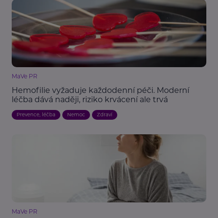
MaVe PR
Hemofilie vyžaduje každodenní péči. Moderní
léčba dává naději, riziko krvácení ale trvá
Prevence, léčba
Nemoc
Zdraví
MaVe PR