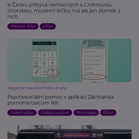
V Česku přibývá nemocných s Crohnovou
chorobou, moderní léčbu má ale jen zlomek z
nich
Prevence, léčba
Zdraví
Magistrát hlavního města Prahy
Psychosociální pomoc v aplikaci Záchranka
pomohla tisícům lidí
Duševní zdraví
Podpora a pomoc
Technologie
Zdraví