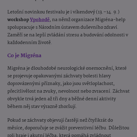
Letošní novinkou festivalu je i víkendový (13.–14. 9.)
workshop
Vpohodě
, na němž organizace Migréna-help
spolupracuje s Národním ústavem duševního zdraví.
Zaměří se na lepší zvládání stresu a budování odolnosti v
každodenním životě.
Co je Migréna
Migréna je dlouhodobé neurologické onemocnění, které
se projevuje opakovanými záchvaty bolesti hlavy
doprovázenými příznaky, jako jsou světloplachost,
přecitlivělost na zvuky, nevolnost nebo zvracení. Záchvat
obvykle trvá jeden až tři dny a běžné denní aktivity
během něj stav výrazně zhoršují.
Pokud se záchvaty objevují častěji než čtyřikrát do
měsíce, doporučuje se zvážit preventivní léčbu. Důležitou
roli hraje i akutní léčba, která pomáhá zvládnout