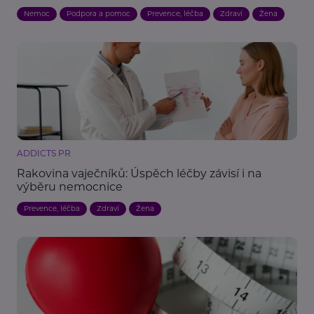
Nemoc
Podpora a pomoc
Prevence, léčba
Zdraví
Žena
ADDICTS PR
Rakovina vaječníků: Úspěch léčby závisí i na
výběru nemocnice
Prevence, léčba
Zdraví
Žena