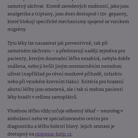
samotný záchvat. Kromě zavedených možností, jako jsou
analgetika a triptany, jsou dnes dostupné i tzv. gepanty,
které blokují specifické mechanismy spojené se vznikem
migrény.
Tyto léky lze nasazovat jak preventivně, tak při
samotném záchvatu – a představují naději zejména pro
pacienty, kterým dosavadní léčba nezabírá, nebyla dobře
snášena, nebo ji kvůli jiným onemocněním nemohou
užívat (například po cévní mozkové příhodě, infarktu
nebo při vysokém krevním tlaku). Kritéria pro hrazení
akutní léčby jsou omezená, ale i tak si mohou pacienti
léky hradit v režimu samoplátců.
Vhodnou léčbu vždy určuje odborný lékař – neurolog v
ambulanci nebo ve specializovaném centru pro
diagnostiku a léčbu bolestí hlavy. Jejich seznam je
dostupný na
migrena-help.cz
.