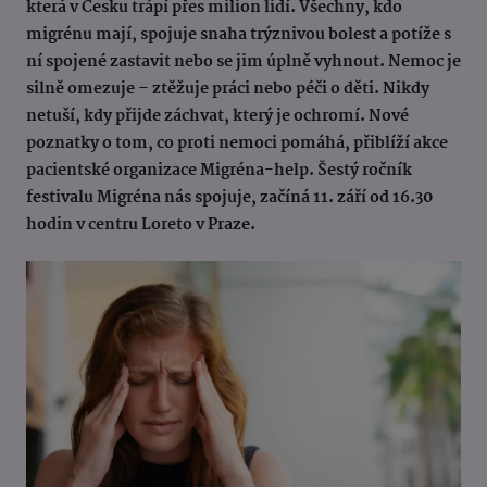
která v Česku trápí přes milion lidí. Všechny, kdo
migrénu mají, spojuje snaha trýznivou bolest a potíže s
ní spojené zastavit nebo se jim úplně vyhnout. Nemoc je
silně omezuje – ztěžuje práci nebo péči o děti. Nikdy
netuší, kdy přijde záchvat, který je ochromí. Nové
poznatky o tom, co proti nemoci pomáhá, přiblíží akce
pacientské organizace Migréna-help. Šestý ročník
festivalu Migréna nás spojuje, začíná 11. září od 16.30
hodin v centru Loreto v Praze.