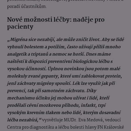
poradí účastníkům.
Nové možnosti léčby: naděje pro
pacienty
„Migréna sice nezabíjí, ale může zničit život. Aby se lidé
vyhnuli bolestem a potížím, často užívají příliš mnoho
analgetik a triptanů a nemoc se horší. Dnes máme
naštěstí k dispozici preventivní biologickou léčbu s
vysokou účinností. Úplnou novinkou jsou potom malé
molekuly zvané gepanty, které umí zablokovat protein,
jenž záchvaty migrény spouští. Lék lze využít jak při
prevenci, tak při samotném záchvatu. Díky
mechanismu účinku jej mohou užívat i lidé, kteří
prodělali cévní mozkovou příhodu, infarkt, trpí
vysokým krevním tlakem nebo lidé, kterým dosavadní
léčba nezabírá,“
vysvětluje MUDr. Eva Medová, vedoucí
Centra pro diagnostiku a léčbu bolesti hlavy FN Královské