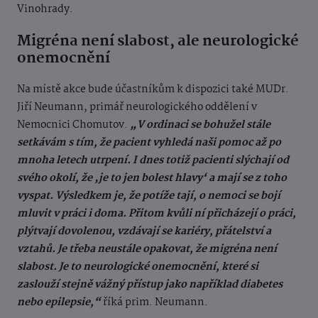
Vinohrady.
Migréna není slabost, ale neurologické
onemocnění
Na místě akce bude účastníkům k dispozici také MUDr.
Jiří Neumann, primář neurologického oddělení v
Nemocnici Chomutov.
„V ordinaci se bohužel stále
setkávám s tím, že pacient vyhledá naši pomoc až po
mnoha letech utrpení. I dnes totiž pacienti slýchají od
svého okolí, že ‚je to jen bolest hlavy‘ a mají se z toho
vyspat. Výsledkem je, že potíže tají, o nemoci se bojí
mluvit v práci i doma. Přitom kvůli ní přicházejí o práci,
plýtvají dovolenou, vzdávají se kariéry, přátelství a
vztahů. Je třeba neustále opakovat, že migréna není
slabost. Je to neurologické onemocnění, které si
zaslouží stejně vážný přístup jako například diabetes
nebo epilepsie,“
říká prim. Neumann.