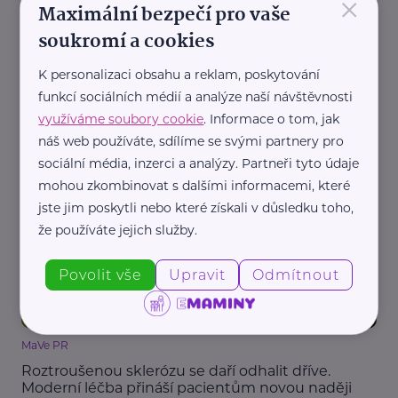
×
Maximální bezpečí pro vaše
soukromí a cookies
K personalizaci obsahu a reklam, poskytování
funkcí sociálních médií a analýze naší návštěvnosti
ADDICTS PR
využíváme soubory cookie
. Informace o tom, jak
Vaping zvyšuje riziko rakoviny. Nová studie vyvrací
mýtus o bezpečnější alternativě
náš web používáte, sdílíme se svými partnery pro
sociální média, inzerci a analýzy. Partneři tyto údaje
Bezpečnost
Prevence, léčba
Zdraví
mohou zkombinovat s dalšími informacemi, které
jste jim poskytli nebo které získali v důsledku toho,
že používáte jejich služby.
Povolit vše
Upravit
Odmítnout
MaVe PR
Roztroušenou sklerózu se daří odhalit dříve.
Moderní léčba přináší pacientům novou naději