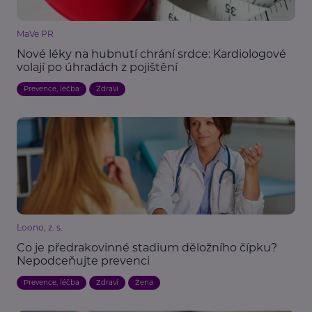
MaVe PR
Nové léky na hubnutí chrání srdce: Kardiologové
volají po úhradách z pojištění
Prevence, léčba
Zdraví
Loono, z. s.
Co je předrakovinné stadium děložního čípku?
Nepodceňujte prevenci
Prevence, léčba
Zdraví
Žena