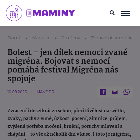
Domů
Magazín
Pro ženy
Zdravotní komplikace
Bolest – jen dílek nemoci zvané
migréna. Bojovat s nemocí
pomáhá festival Migréna nás
spojuje
10.09.2025
MAVE PR
Zvracení i desetkrát za sebou, přecitlivělost na světlo,
zvuky, pachy a vůně, úzkost, pocení, zimnice, průjem,
zvýšená potřeba močení, brnění, poruchy mluvení a
chápání – to vše až několik dní v kuse. I toto je migréna,