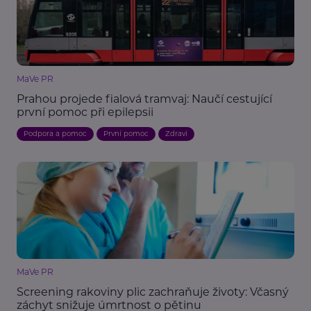
MaVe PR
Prahou projede fialová tramvaj: Naučí cestující
první pomoc při epilepsii
Podpora a pomoc
První pomoc
Zdraví
MaVe PR
Screening rakoviny plic zachraňuje životy: Včasný
záchyt snižuje úmrtnost o pětinu