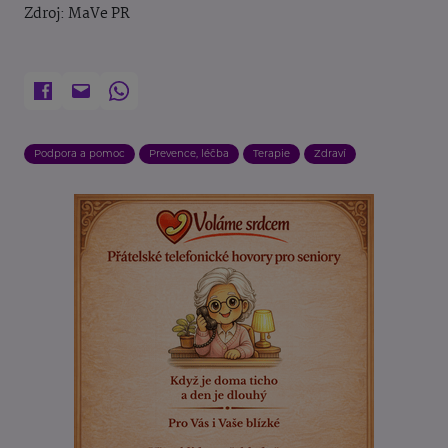
Zdroj: MaVe PR
Podpora a pomoc
Prevence, léčba
Terapie
Zdraví