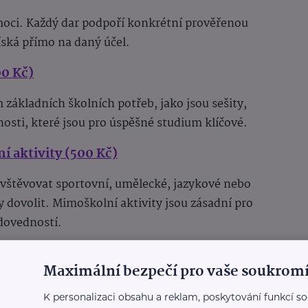
moci. Každý dar podpoří konkrétní prověřenou
íská přímo na daný účel.
00 Kč)
ákladních školních potřeb, jako jsou sešity,
nosti, které jsou pro úspěšné studium klíčové.
 aktivity (500 Kč)
vštěvovat sportovní, umělecké, jazykové nebo
y dovolit. Mimoškolní aktivity jsou zásadní pro
 dovedností.
kolkách (600 Kč)
Maximální bezpečí pro vaše soukromí
 stravné pro dítě ve školním zařízení. Pravidelná
K personalizaci obsahu a reklam, poskytování funkcí so
středění a energii potřebnou k učení.