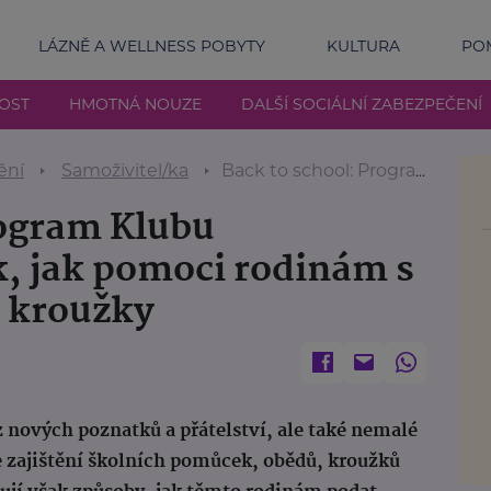
LÁZNĚ A WELLNESS POBYTY
KULTURA
POM
NOST
HMOTNÁ NOUZE
DALŠÍ SOCIÁLNÍ ZABEZPEČENÍ
ění
Samoživitel/ka
Back to school: Program Klubu svobodných matek, jak pomoci rodinám s náklady na školu a kroužky
rogram Klubu
, jak pomoci rodinám s
a kroužky
z nových poznatků a přátelství, ale také nemalé
e zajištění školních pomůcek, obědů, kroužků