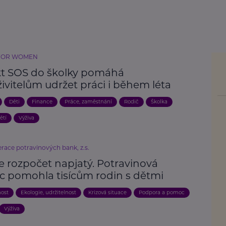
FOR WOMEN
kt SOS do školky pomáhá
ivitelům udržet práci i během léta
Děti
Finance
Práce, zaměstnání
Rodič
Školka
ětí
Výživa
race potravinových bank, z.s.
e rozpočet napjatý. Potravinová
 pomohla tisícům rodin s dětmi
nost
Ekologie, udržitelnost
Krizová situace
Podpora a pomoc
Výživa