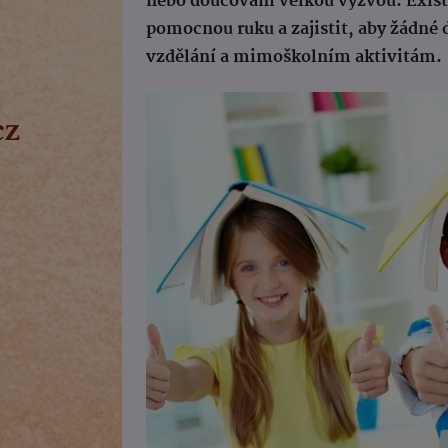
nebo doučování velkou výzvou. Exist
pomocnou ruku a zajistit, aby žádné 
vzdělání a mimoškolním aktivitám.