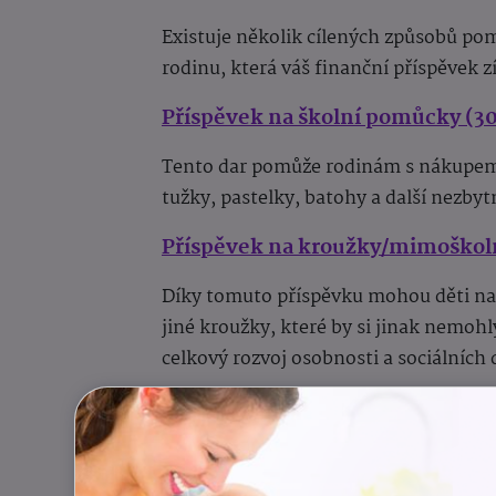
Existuje několik cílených způsobů po
rodinu, která váš finanční příspěvek z
Příspěvek na školní pomůcky (3
Tento dar pomůže rodinám s nákupem z
tužky, pastelky, batohy a další nezbyt
Příspěvek na kroužky/mimoškolní
Díky tomuto příspěvku mohou děti na
jiné kroužky, které by si jinak nemohl
celkový rozvoj osobnosti a sociálních
Příspěvek na obědy ve školách/š
Tímto darem pomůžete zajistit měsíční
a vyvážená strava je nezbytná pro sou