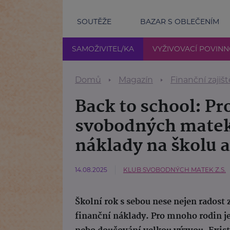
SOUTĚŽE
BAZAR S OBLEČENÍM
SAMOŽIVITEL/KA
VYŽIVOVACÍ POVIN
Domů
Magazín
Finanční zajišt
Back to school: P
svobodných matek
náklady na školu 
14.08.2025
KLUB SVOBODNÝCH MATEK Z.S.
Školní rok s sebou nese nejen radost 
finanční náklady. Pro mnoho rodin j