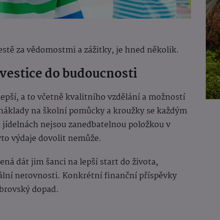
cestě za vědomostmi a zážitky, je hned několik.
Investice do budoucnosti
jlepší, a to včetně kvalitního vzdělání a možností
, náklady na školní pomůcky a kroužky se každým
h jídelnách nejsou zanedbatelnou položkou v
to výdaje dovolit nemůže.
ná dát jim šanci na lepší start do života,
ciální nerovnosti. Konkrétní finanční příspěvky
 obrovský dopad.