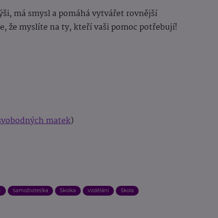
ýši, má smysl a pomáhá vytvářet rovnější
e, že myslíte na ty, kteří vaši pomoc potřebují!
svobodných matek
)
c
Samoživitel/ka
Školka
Vzdělání
Škola