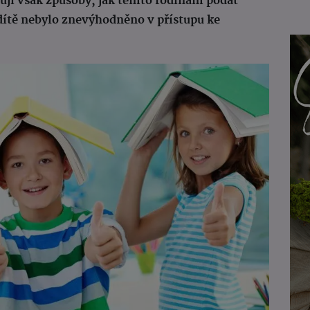
ují však způsoby, jak těmto rodinám podat
dítě nebylo znevýhodněno v přístupu ke