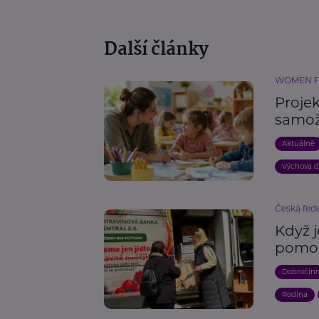
Další články
WOMEN 
Proje
samož
Aktuálně
Výchova d
Česká fede
Když j
pomoc
Dobročin
Rodina